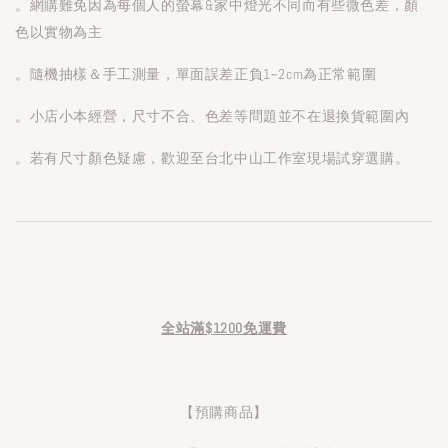
。網購難免因為每個人的螢幕&家中燈光不同而有些微色差，顏
色以實物為主
。隨機抽樣＆手工測量，單面誤差正負1~2cm為正常範圍
。小店小本經營，尺寸不合、色差等問題並不在退換貨範圍內
。若有尺寸顏色疑慮，歡迎至台北中山工作室現場試穿選購。
全站滿$1200免運費
【預購商品】