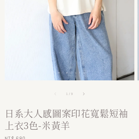
1
/
9
日系大人感圖案印花寬鬆短袖
上衣3色-米黃羊
Regular
NT$ 680