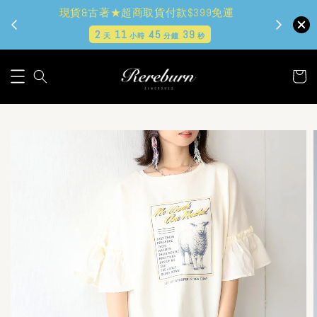
現貨&古著★超商取貨付款$399免運
2
11
45
38
天
小時
分鐘
秒