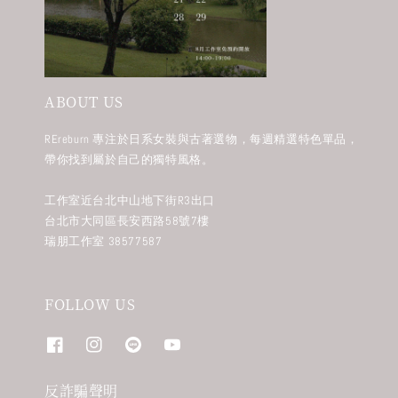
ABOUT US
REreburn 專注於日系女裝與古著選物，每週精選特色單品，
帶你找到屬於自己的獨特風格。
工作室近台北中山地下街R3出口
台北市大同區長安西路58號7樓
瑞朋工作室 38577587
FOLLOW US
反詐騙聲明