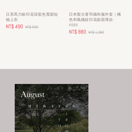
日系馬力歐印花深藍色寬鬆短
日本製古著羽織和服外套｜橘
袖上衣
色和風織紋印花緞面薄款-
H586
Sale
NT$ 490
Regular
NT$ 590
Sale
NT$ 880
Regular
NT$ 1,280
price
price
price
price