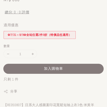
price
總分:
0
-
0
評價
適用優惠
✿7/31～8/9✿全站任選2件9折（特價品也適用）
數量
加入購物車
只剩 1 件
分享
【RE050807】日系大人感圖案印花寬鬆短袖上衣3色-米黃羊