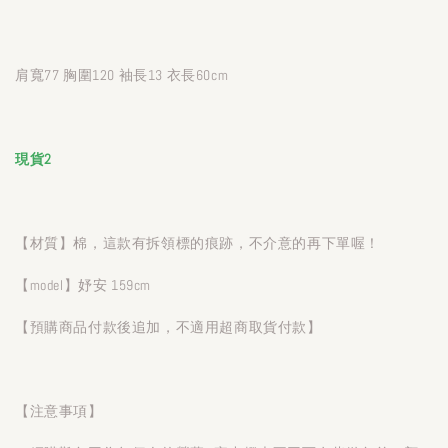
肩寬77 胸圍120 袖長13 衣長60cm
現貨2
【材質】棉，這款有拆領標的痕跡，不介意的再下單喔！
【model】妤安 159cm
【預購商品付款後追加，不適用超商取貨付款】
【注意事項】