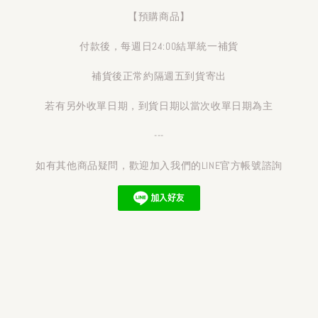
【預購商品】
付款後，每週日24:00結單統一補貨
補貨後正常約隔週五到貨寄出
若有另外收單日期，到貨日期以當次收單日期為主
---
如有其他商品疑問，歡迎加入我們的LINE官方帳號諮詢