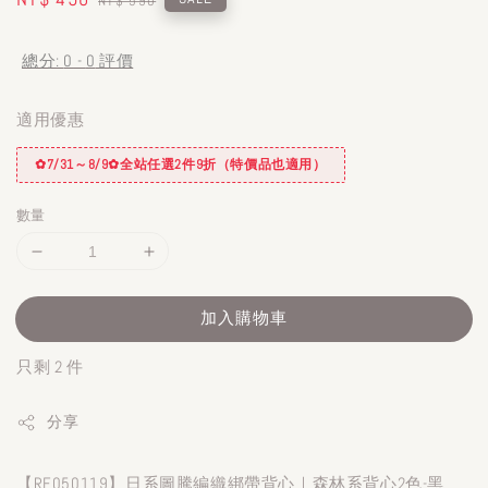
NT$ 590
price
price
總分:
0
-
0
評價
適用優惠
✿7/31～8/9✿全站任選2件9折（特價品也適用）
數量
加入購物車
只剩 2 件
分享
【RE050119】日系圖騰編織綁帶背心｜森林系背心2色-黑