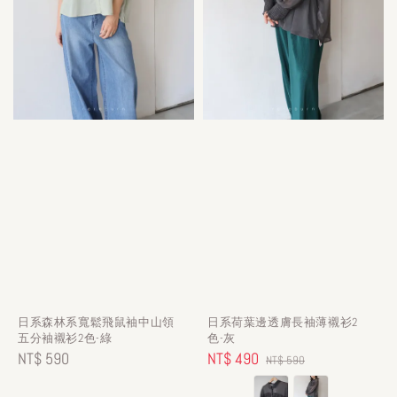
日系森林系寬鬆飛鼠袖中山領
日系荷葉邊透膚長袖薄襯衫2
五分袖襯衫2色-綠
色-灰
Regular
NT$ 590
Sale
NT$ 490
Regular
NT$ 590
price
price
price