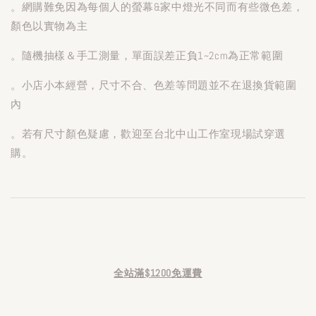
。網購難免因為每個人的螢幕&家中燈光不同而有些微色差，
顏色以實物為主
。隨機抽樣＆手工測量，單面誤差正負1~2cm為正常範圍
。小店小本經營，尺寸不合、色差等問題並不在退換貨範圍
內
。若有尺寸顏色疑慮，歡迎至台北中山工作室現場試穿選
購。
全站滿$1200免運費