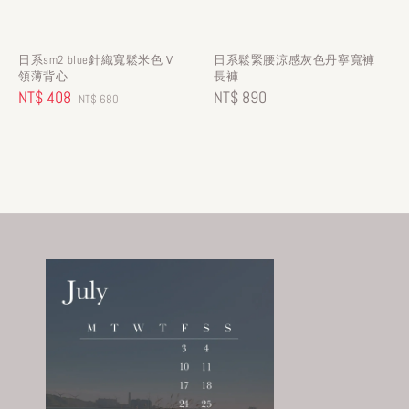
日系sm2 blue針織寬鬆米色Ｖ
日系鬆緊腰涼感灰色丹寧寬褲
領薄背心
長褲
Sale
NT$ 408
Regular
Regular
NT$ 890
NT$ 680
price
price
price