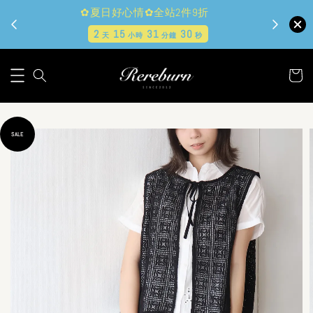
✿夏日好心情✿全站2件9折
現貨
2
15
31
29
天
小時
分鐘
秒
SALE