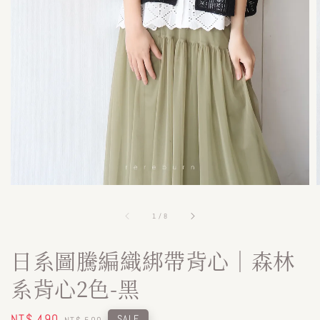
1
/
8
日系圖騰編織綁帶背心｜森林
系背心2色-黑
Sale
NT$ 490
Regular
SALE