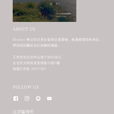
ABOUT US
REreburn 專注於日系女裝與古著選物，每週精選特色單品，
帶你找到屬於自己的獨特風格。
工作室近台北中山地下街R3出口
台北市大同區長安西路58號7樓
瑞朋工作室 38577587
FOLLOW US
反詐騙聲明