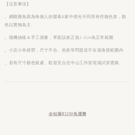
【注意事項】
。網購難免因為每個人的螢幕&家中燈光不同而有些微色差，顏
色以實物為主
。隨機抽樣＆手工測量，單面誤差正負1~2cm為正常範圍
。小店小本經營，尺寸不合、色差等問題並不在退換貨範圍內
。若有尺寸顏色疑慮，歡迎至台北中山工作室現場試穿選購。
全站滿$1200免運費