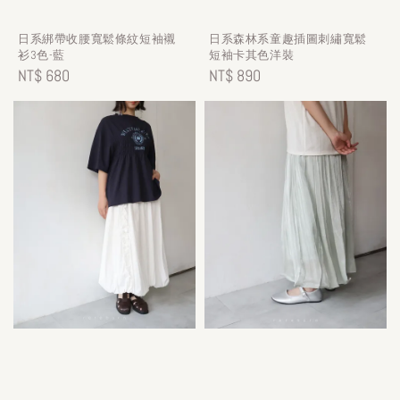
日系綁帶收腰寬鬆條紋短袖襯
日系森林系童趣插圖刺繡寬鬆
衫3色-藍
短袖卡其色洋裝
Regular
NT$ 680
Regular
NT$ 890
price
price