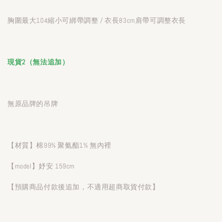
胸圍最大104縮小可綁帶調整 / 衣長83cm肩帶可調整衣長
現貨2（無法追加）
無原品牌的吊牌
【材質】棉99% 聚氨酯1% 無內裡
【model】妤安 159cm
【預購商品付款後追加，不適用超商取貨付款】