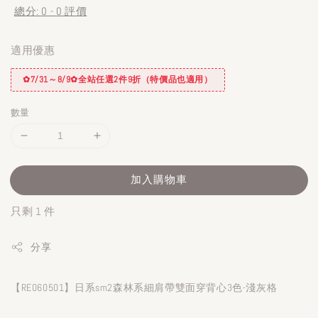
總分:
0
-
0
評價
適用優惠
✿7/31～8/9✿全站任選2件9折（特價品也適用）
數量
加入購物車
只剩 1 件
分享
【RE060501】日系sm2森林系細肩帶雙面穿背心3色-淺灰格