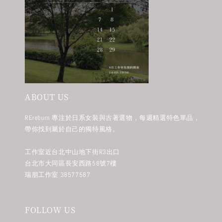
ABOUT US
REreburn 專注於日系女裝與古著選物，每週精選特色單品，
帶你找到屬於自己的獨特風格。
工作室近台北中山地下街R3出口
台北市大同區長安西路58號7樓
瑞朋工作室 38577587
FOLLOW US