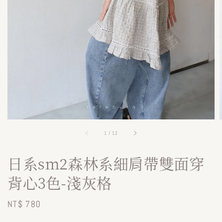
1
/
12
日系sm2森林系細肩帶雙面穿
背心3色-淺灰格
Regular
NT$ 780
price