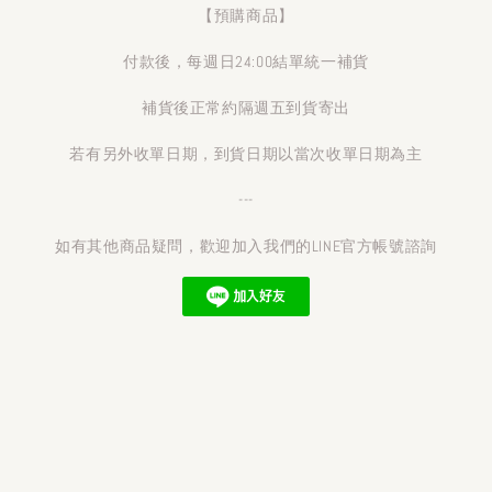
【預購商品】
付款後，每週日24:00結單統一補貨
補貨後正常約隔週五到貨寄出
若有另外收單日期，到貨日期以當次收單日期為主
---
如有其他商品疑問，歡迎加入我們的LINE官方帳號諮詢