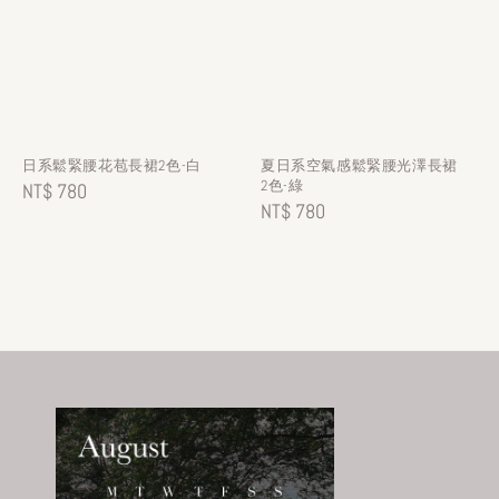
日系鬆緊腰花苞長裙2色-白
夏日系空氣感鬆緊腰光澤長裙
2色-綠
Regular
NT$ 780
Regular
NT$ 780
price
price