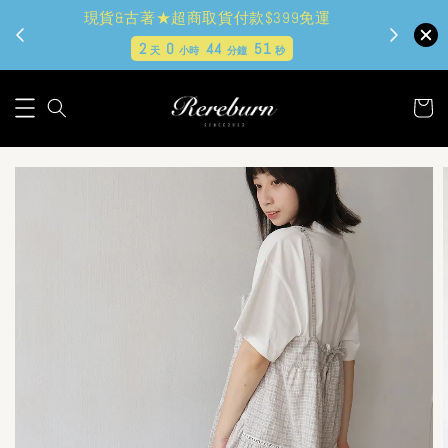
現貨&古著★超商取貨付款$399免運
2
0
44
49
天
小時
分鐘
秒