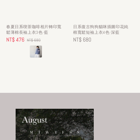
春夏日系喫茶咖啡相片轉印寬
日系復古狗狗貓咪插圖印花純
鬆薄棉長袖上衣3色-藍
棉寬鬆短袖上衣4色-深藍
Sale
NT$ 476
Regular
Regular
NT$ 680
NT$ 680
price
price
price