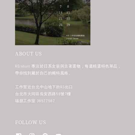
ABOUT US
REreburn 專注於日系女裝與古著選物，每週精選特色單品，
帶你找到屬於自己的獨特風格。
工作室近台北中山地下街R3出口
台北市大同區長安西路58號7樓
瑞朋工作室 38577587
FOLLOW US