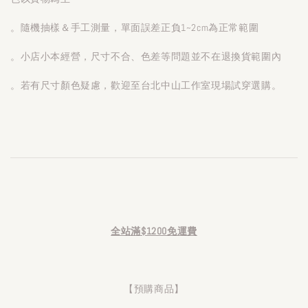
。隨機抽樣＆手工測量，單面誤差正負1~2cm為正常範圍
。小店小本經營，尺寸不合、色差等問題並不在退換貨範圍內
。若有尺寸顏色疑慮，歡迎至台北中山工作室現場試穿選購。
全站滿$1200免運費
【預購商品】