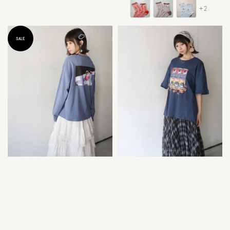
price
+2
SALE