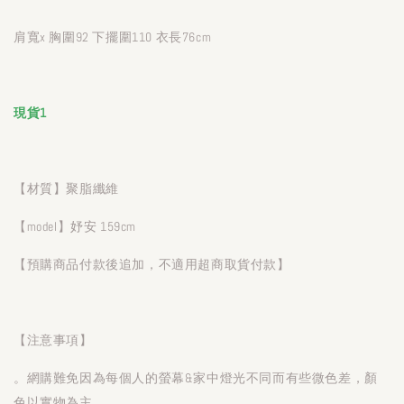
肩寬x 胸圍92 下擺圍110 衣長76cm
現貨1
【材質】聚脂纖維
【model】妤安 159cm
【預購商品付款後追加，不適用超商取貨付款】
【注意事項】
。網購難免因為每個人的螢幕&家中燈光不同而有些微色差，顏
色以實物為主