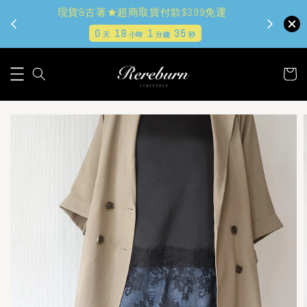
現貨&古著★超商取貨付款$399免運
0
19
1
33
天
小時
分鐘
秒