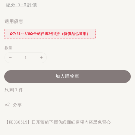
總分:
0
-
0
評價
適用優惠
✿7/31～8/9✿全站任選2件9折（特價品也適用）
數量
加入購物車
只剩 1 件
分享
【RE060519】日系蕾絲下擺仿緞面細肩帶內搭黑色背心