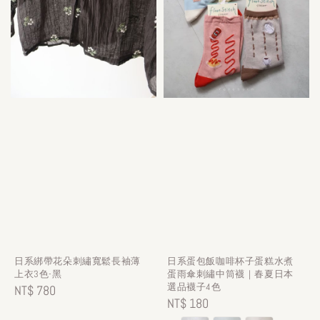
日系綁帶花朵刺繡寬鬆長袖薄
日系蛋包飯咖啡杯子蛋糕水煮
上衣3色-黑
蛋雨傘刺繡中筒襪｜春夏日本
選品襪子4色
Regular
NT$ 780
Regular
NT$ 180
price