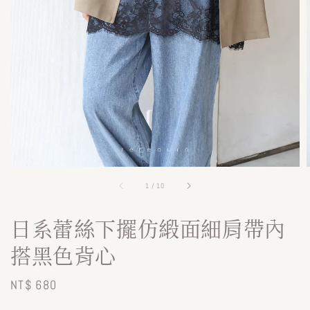
1
/
10
日系蕾絲下擺仿緞面細肩帶內
搭黑色背心
Regular
NT$ 680
price