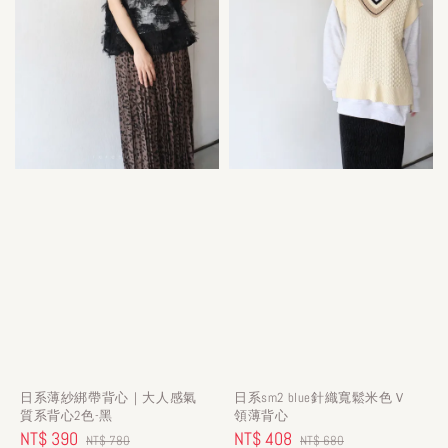
日系薄紗綁帶背心｜大人感氣
日系sm2 blue針織寬鬆米色Ｖ
質系背心2色-黑
領薄背心
Sale
NT$ 390
Regular
Sale
NT$ 408
Regular
NT$ 780
NT$ 680