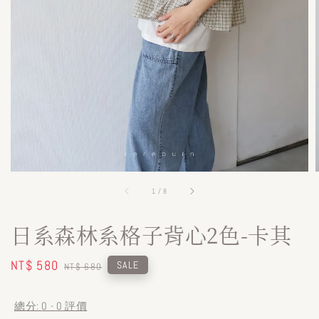
1
/
8
日系森林系格子背心2色-卡其
Sale
NT$ 580
Regular
SALE
NT$ 680
price
price
總分:
0
-
0
評價