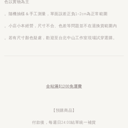
色以實物為主
。隨機抽樣＆手工測量，單面誤差正負1~2cm為正常範圍
。小店小本經營，尺寸不合、色差等問題並不在退換貨範圍內
。若有尺寸顏色疑慮，歡迎至台北中山工作室現場試穿選購。
全站滿$1200免運費
【預購商品】
付款後，每週日24:00結單統一補貨