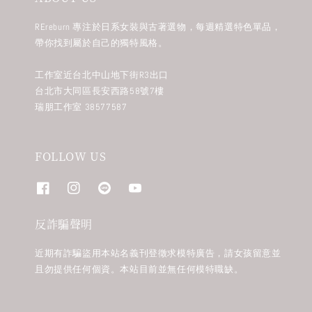
REreburn 專注於日系女裝與古著選物，每週精選特色單品，
帶你找到屬於自己的獨特風格。
工作室近台北中山地下街R3出口
台北市大同區長安西路58號7樓
瑞朋工作室 38577587
FOLLOW US
反詐騙聲明
近期有詐騙盜用本站名義刊登徵求模特廣告，請女孩留意並
且勿提供任何個資。本站目前並無任何模特職缺。