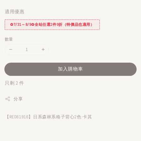
適用優惠
✿7/31～8/9✿全站任選2件9折（特價品也適用）
數量
加入購物車
只剩 2 件
分享
【RE061916】日系森林系格子背心2色-卡其