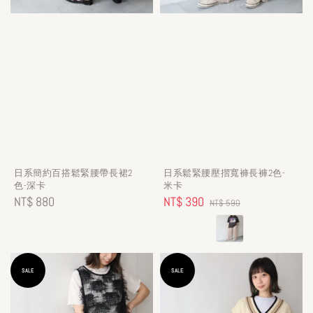
日系簡約百搭鬆緊腰帶長裙2
日系鬆緊腰壓摺寬褲長褲2色-
色-深卡
米卡
Regular
NT$ 880
Sale
NT$ 390
Regular
NT$ 590
price
price
price
SALE
SALE