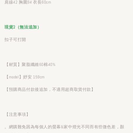
肩線42 胸圍94 衣長60cm
現貨2（無法追加）
扣子可打開
【材質】聚脂纖維60棉40%
【model】妤安 159cm
【預購商品付款後追加，不適用超商取貨付款】
【注意事項】
。網購難免因為每個人的螢幕&家中燈光不同而有些微色差，顏