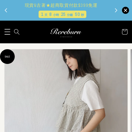
現貨&古著★超商取貨付款$399免運
1
8
25
49
天
小時
分鐘
秒
SALE