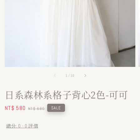
1
/
10
日系森林系格子背心2色-可可
Sale
NT$ 580
Regular
SALE
NT$ 680
price
price
總分:
0
-
0
評價