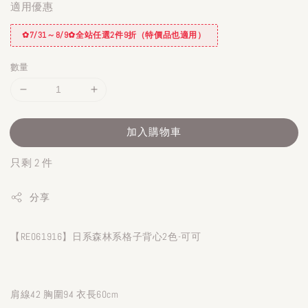
適用優惠
✿7/31～8/9✿全站任選2件9折（特價品也適用）
數量
加入購物車
只剩 2 件
分享
【RE061916】日系森林系格子背心2色-可可
肩線42 胸圍94 衣長60cm