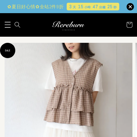
✿夏日好心情✿全站2件9折
3
15
47
24
天
小時
分鐘
秒
SALE