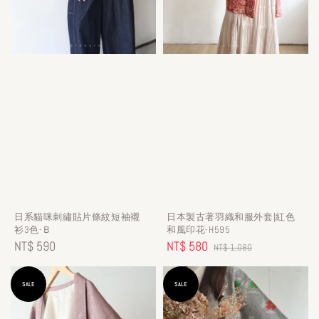
日系貓咪刺繡貼片條紋短袖襯
日本製古著羽織和服外套|紅色
衫3色-Ｂ
和風印花-H595
Regular
NT$ 590
Sale
NT$ 580
Regular
NT$ 1,080
price
price
price
SALE
SALE