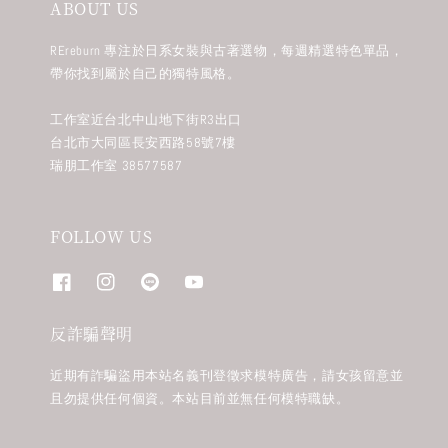
ABOUT US
REreburn 專注於日系女裝與古著選物，每週精選特色單品，
帶你找到屬於自己的獨特風格。
工作室近台北中山地下街R3出口
台北市大同區長安西路58號7樓
瑞朋工作室 38577587
FOLLOW US
反詐騙聲明
近期有詐騙盜用本站名義刊登徵求模特廣告，請女孩留意並
且勿提供任何個資。本站目前並無任何模特職缺。