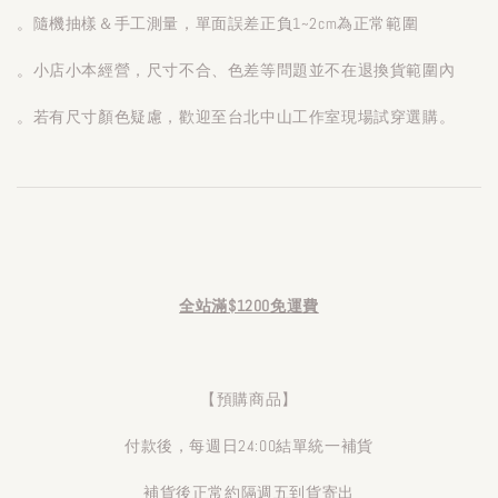
。隨機抽樣＆手工測量，單面誤差正負1~2cm為正常範圍
。小店小本經營，尺寸不合、色差等問題並不在退換貨範圍內
。若有尺寸顏色疑慮，歡迎至台北中山工作室現場試穿選購。
全站滿$1200免運費
【預購商品】
付款後，每週日24:00結單統一補貨
補貨後正常約隔週五到貨寄出