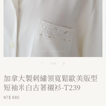
1
/
5
加拿大製刺繡領寬鬆歐美版型
短袖米白古著襯衫-T239
Regular
NT$ 880
price