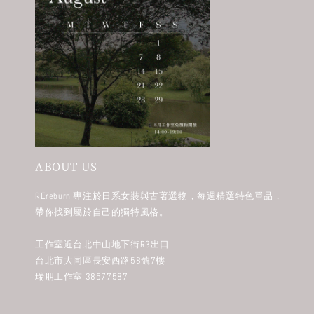
ABOUT US
REreburn 專注於日系女裝與古著選物，每週精選特色單品，
帶你找到屬於自己的獨特風格。
工作室近台北中山地下街R3出口
台北市大同區長安西路58號7樓
瑞朋工作室 38577587