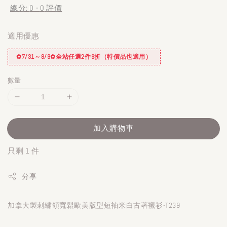
總分:
0
-
0
評價
適用優惠
✿7/31～8/9✿全站任選2件9折（特價品也適用）
數量
加入購物車
只剩 1 件
分享
加拿大製刺繡領寬鬆歐美版型短袖米白古著襯衫-T239