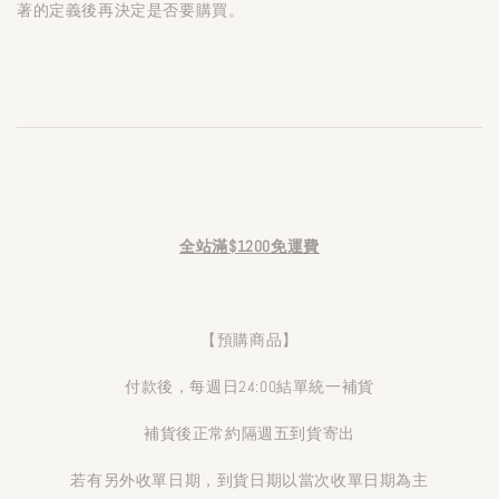
著的定義後再決定是否要購買。
全站滿$1200免運費
【預購商品】
付款後，每週日24:00結單統一補貨
補貨後正常約隔週五到貨寄出
若有另外收單日期，到貨日期以當次收單日期為主