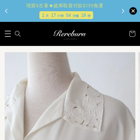
現貨&古著★超商取貨付款$399免運
1
17
54
17
天
小時
分鐘
秒