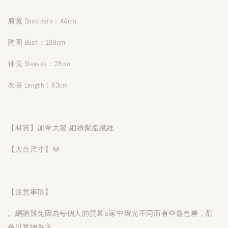
肩寬 Shoulders：44cm
胸圍 Bust：108cm
袖長 Sleeves：28cm
衣長 Length：63cm
【材質】加拿大製-細緻聚脂纖維
【人台尺寸】Ｍ
【注意事項】
。網購難免因為每個人的螢幕&家中燈光不同而有些微色差，顏
色以實物為主