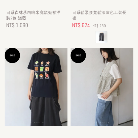
日系森林系嚕嚕米寬鬆短袖洋
日系鬆緊腰寬鬆深灰色工裝長
裝2色-淺藍
裙
Regular
NT$ 1,080
Sale
NT$ 624
Regular
NT$ 780
price
price
price
SALE
SALE