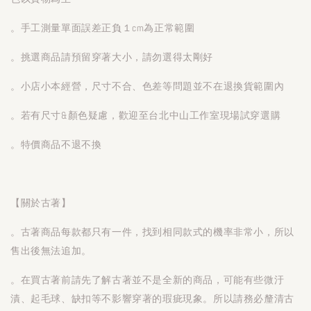
。手工測量單面誤差正負１cm為正常範圍
。挑選商品請預留穿著大小，請勿選得太剛好
。小店小本經營，尺寸不合、色差等問題並不在退換貨範圍內
。若有尺寸&顏色疑慮，歡迎至台北中山工作室現場試穿選購
。特價商品不退不換
【關於古著】
。古著商品每款都只有一件，找到相同款式的機率非常小，所以
售出後無法追加。
。在買古著前請先了解古著並不是全新的商品，可能有些微汙
漬、起毛球、缺扣等不影響穿著的瑕疵現象。所以請務必釐清古