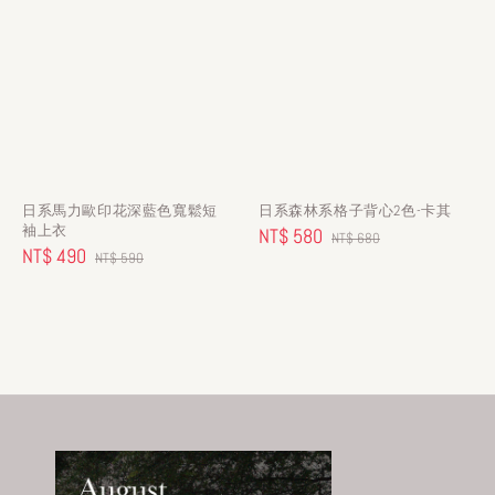
日系馬力歐印花深藍色寬鬆短
日系森林系格子背心2色-卡其
袖上衣
Sale
NT$ 580
Regular
NT$ 680
Sale
NT$ 490
Regular
NT$ 590
price
price
price
price