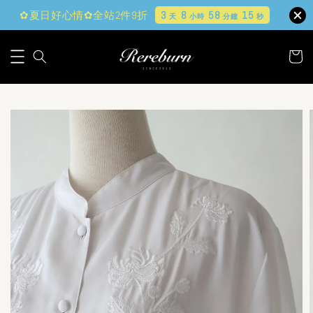
✿夏日好心情✿全站2件9折
3
8
58
14
天
小時
分鐘
秒