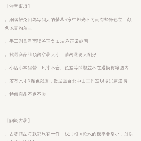
【注意事項】
。網購難免因為每個人的螢幕&家中燈光不同而有些微色差，顏
色以實物為主
。手工測量單面誤差正負１cm為正常範圍
。挑選商品請預留穿著大小，請勿選得太剛好
。小店小本經營，尺寸不合、色差等問題並不在退換貨範圍內
。若有尺寸&顏色疑慮，歡迎至台北中山工作室現場試穿選購
。特價商品不退不換
【關於古著】
。古著商品每款都只有一件，找到相同款式的機率非常小，所以