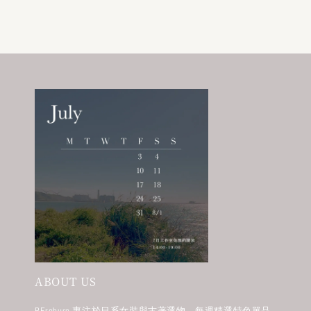
ABOUT US
REreburn 專注於日系女裝與古著選物，每週精選特色單品，