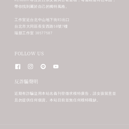
帶你找到屬於自己的獨特風格。
工作室近台北中山地下街R3出口
台北市大同區長安西路58號7樓
瑞朋工作室 38577587
FOLLOW US
反詐騙聲明
近期有詐騙盜用本站名義刊登徵求模特廣告，請女孩留意並
且勿提供任何個資。本站目前並無任何模特職缺。