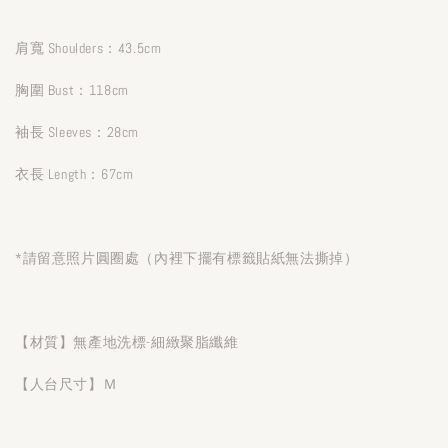
肩寬 Shoulders：43.5cm
胸圍 Bust：118cm
袖長 Sleeves：28cm
衣長 Length：67cm
*請留意照片圓圈處（內裡下擺有標籤貼紙無法撕掉）
【材質】無產地洗標-細緻聚脂纖維
【人台尺寸】Ｍ