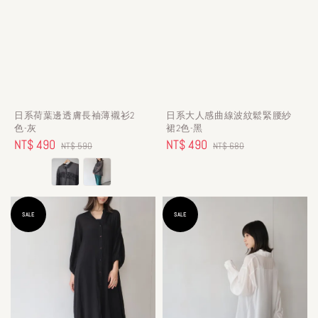
日系荷葉邊透膚長袖薄襯衫2
日系大人感曲線波紋鬆緊腰紗
色-灰
裙2色-黑
Sale
NT$ 490
Regular
Sale
NT$ 490
Regular
NT$ 590
NT$ 680
price
price
price
price
SALE
SALE