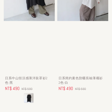
日系中山領涼感薄洋裝罩衫2
日系簡約素色防曬長袖薄襯衫
色-黑
2色-白
Sale
NT$ 490
Regular
Sale
NT$ 490
Regular
NT$ 590
NT$ 590
price
price
price
price