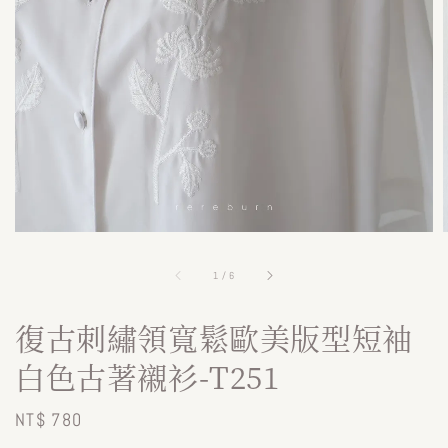
1
/
6
復古刺繡領寬鬆歐美版型短袖
白色古著襯衫-T251
Regular
NT$ 780
price