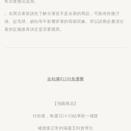
售出後無法追加。
。在買古著前請先了解古著並不是全新的商品，可能有些微汙
漬、起毛球、缺扣等不影響穿著的瑕疵現象。所以請務必釐清古
著的定義後再決定是否要購買。
全站滿$1200免運費
【預購商品】
付款後，每週日24:00結單統一補貨
補貨後正常約隔週五到貨寄出