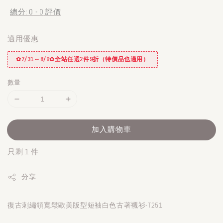
總分:
0
-
0
評價
適用優惠
✿7/31～8/9✿全站任選2件9折（特價品也適用）
數量
加入購物車
只剩 1 件
分享
復古刺繡領寬鬆歐美版型短袖白色古著襯衫-T251