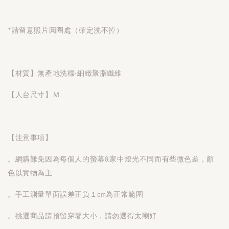
*請留意照片圓圈處（確定洗不掉）
【材質】無產地洗標-細緻聚脂纖維
【人台尺寸】Ｍ
【注意事項】
。網購難免因為每個人的螢幕&家中燈光不同而有些微色差，顏
色以實物為主
。手工測量單面誤差正負１cm為正常範圍
。挑選商品請預留穿著大小，請勿選得太剛好