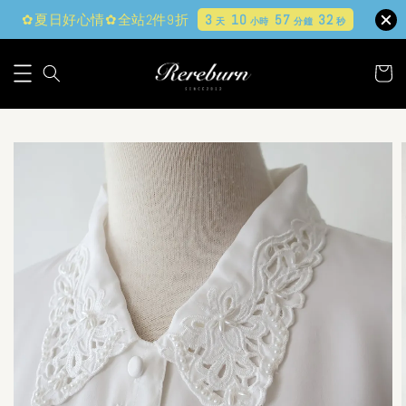
✿夏日好心情✿全站2件9折
3
10
57
31
天
小時
分鐘
秒