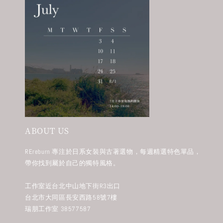
ABOUT US
REreburn 專注於日系女裝與古著選物，每週精選特色單品，
帶你找到屬於自己的獨特風格。
工作室近台北中山地下街R3出口
台北市大同區長安西路58號7樓
瑞朋工作室 38577587