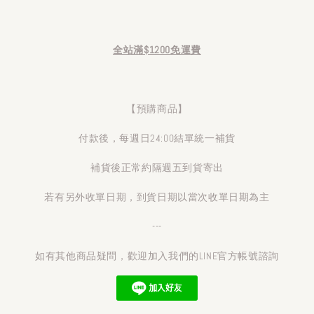
全站滿$1200免運費
【預購商品】
付款後，每週日24:00結單統一補貨
補貨後正常約隔週五到貨寄出
若有另外收單日期，到貨日期以當次收單日期為主
---
如有其他商品疑問，歡迎加入我們的LINE官方帳號諮詢