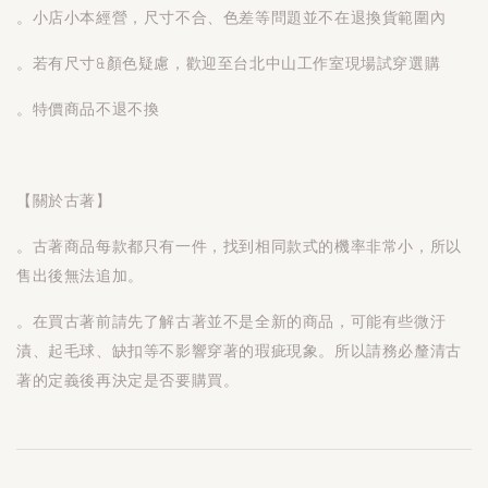
。小店小本經營，尺寸不合、色差等問題並不在退換貨範圍內
。若有尺寸&顏色疑慮，歡迎至台北中山工作室現場試穿選購
。特價商品不退不換
【關於古著】
。古著商品每款都只有一件，找到相同款式的機率非常小，所以
售出後無法追加。
。在買古著前請先了解古著並不是全新的商品，可能有些微汙
漬、起毛球、缺扣等不影響穿著的瑕疵現象。所以請務必釐清古
著的定義後再決定是否要購買。