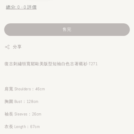
總分:
0
-
0
評價
售完
分享
復古刺繡領寬鬆歐美版型短袖白色古著襯衫-T271
肩寬 Shoulders：46cm
胸圍 Bust：128cm
袖長 Sleeves：26cm
衣長 Length：67cm