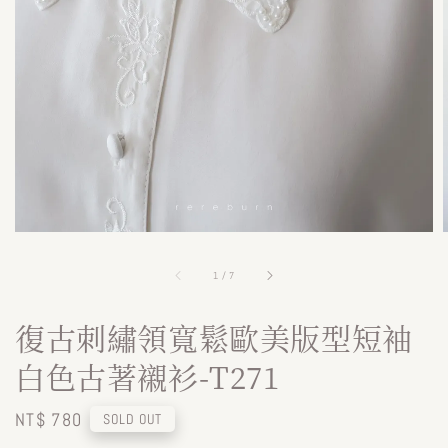
1
/
7
復古刺繡領寬鬆歐美版型短袖
白色古著襯衫-T271
Regular
NT$ 780
SOLD OUT
price