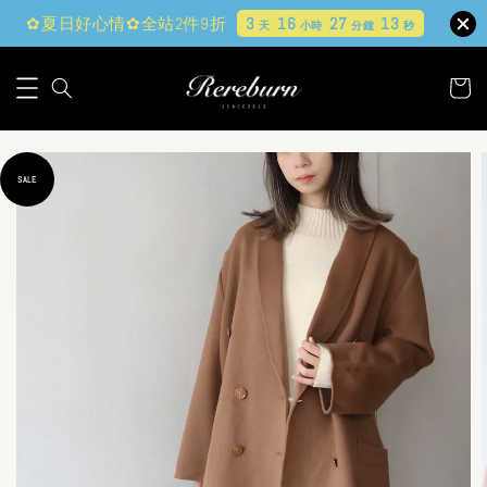
✿夏日好心情✿全站2件9折
3
16
27
11
天
小時
分鐘
秒
SALE