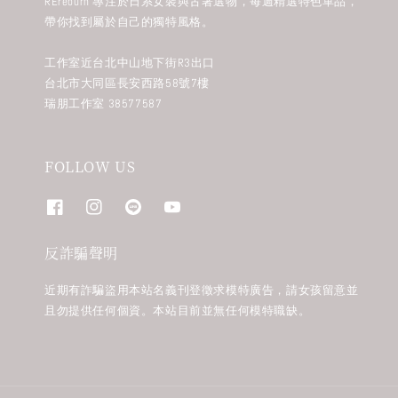
REreburn 專注於日系女裝與古著選物，每週精選特色單品，
帶你找到屬於自己的獨特風格。
工作室近台北中山地下街R3出口
台北市大同區長安西路58號7樓
瑞朋工作室 38577587
FOLLOW US
反詐騙聲明
近期有詐騙盜用本站名義刊登徵求模特廣告，請女孩留意並
且勿提供任何個資。本站目前並無任何模特職缺。