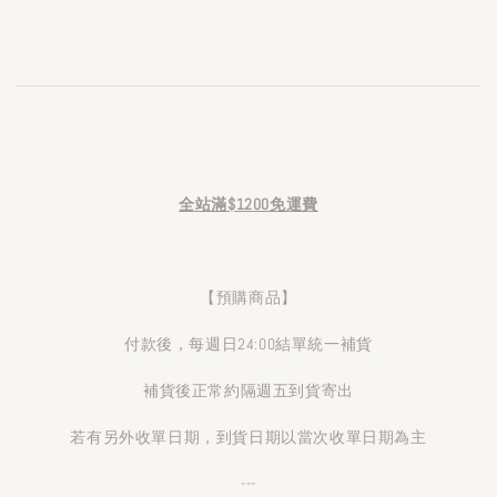
全站滿$1200免運費
【預購商品】
付款後，每週日24:00結單統一補貨
補貨後正常約隔週五到貨寄出
若有另外收單日期，到貨日期以當次收單日期為主
---