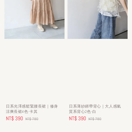
日系光澤感鬆緊腰長裙｜修身
日系薄紗綁帶背心｜大人感氣
涼爽長裙4色-卡其
質系背心2色-白
Sale
NT$ 390
Regular
Sale
NT$ 390
Regular
NT$ 780
NT$ 780
price
price
price
price