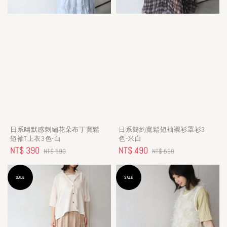
日系幽默感刺繡花朵布丁寬鬆
日系簡約寬鬆短袖襯衫罩衫3
短袖T上衣3色-白
色-米白
Sale
NT$ 390
Regular
Sale
NT$ 490
Regular
NT$ 590
NT$ 590
price
price
price
price
SALE
SALE