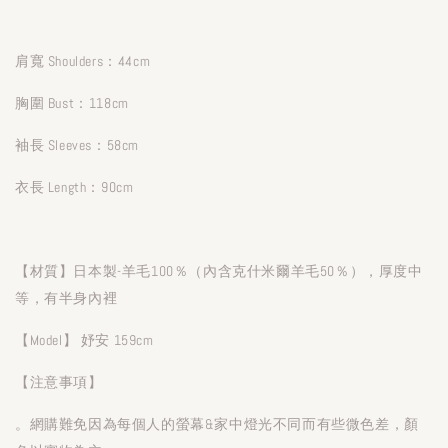
肩寬 Shoulders：44cm
胸圍 Bust：118cm
袖長 Sleeves：58cm
衣長 Length：90cm
【材質】日本製-羊毛100％（內含克什米爾羊毛50％），厚度中
等，有半身內裡
【Model】 妤安 159cm
【注意事項】
。網購難免因為每個人的螢幕&家中燈光不同而有些微色差，顏