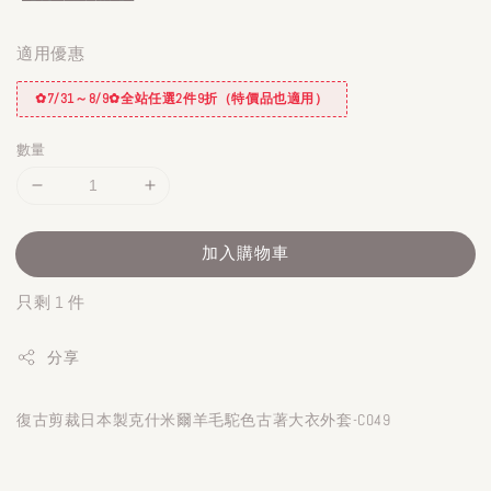
適用優惠
✿7/31～8/9✿全站任選2件9折（特價品也適用）
數量
加入購物車
只剩 1 件
分享
復古剪裁日本製克什米爾羊毛駝色古著大衣外套-C049