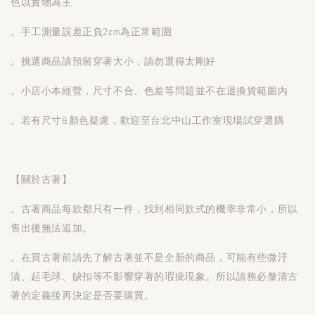
色以實物為主
。手工測量誤差正負2cm為正常範圍
。挑選商品請預留穿著大小，請勿選得太剛好
。小店小本經營，尺寸不合、色差等問題並不在退換貨範圍內
。若有尺寸&顏色疑慮，歡迎至台北中山工作室現場試穿選購
【關於古著】
。古著商品每款都只有一件，找到相同款式的機率非常小，所以
售出後無法追加。
。在買古著前請先了解古著並不是全新的商品，可能有些微汙
漬、起毛球、缺扣等不影響穿著的瑕疵現象。所以請務必釐清古
著的定義後再決定是否要購買。