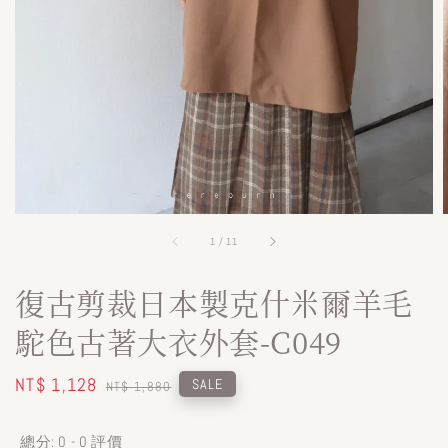
1
/
11
復古剪裁日本製克什米爾羊毛
駝色古著大衣外套-C049
Sale
NT$ 1,128
Regular
SALE
NT$ 1,880
price
price
總分:
0
-
0
評價