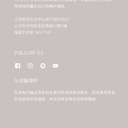
帶你找到屬於自己的獨特風格。
工作室近台北中山地下街R3出口
台北市大同區長安西路58號7樓
瑞朋工作室 38577587
FOLLOW US
反詐騙聲明
近期有詐騙盜用本站名義刊登徵求模特廣告，請女孩留意並
且勿提供任何個資。本站目前並無任何模特職缺。