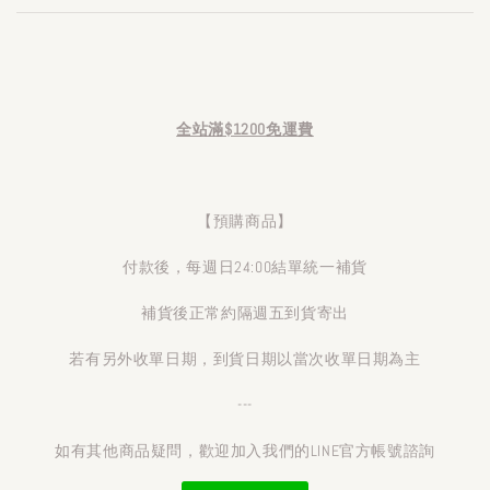
全站滿$1200免運費
【預購商品】
付款後，每週日24:00結單統一補貨
補貨後正常約隔週五到貨寄出
若有另外收單日期，到貨日期以當次收單日期為主
---
如有其他商品疑問，歡迎加入我們的LINE官方帳號諮詢