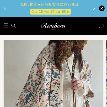
現貨&古著★超商取貨付款$399免運
1
15
40
55
天
小時
分鐘
秒