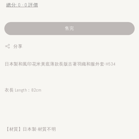
總分:
0
-
0
評價
售完
分享
日本製和風印花米黃底薄款長版古著羽織和服外套-H534
衣長 Length：82cm
【材質】日本製-材質不明