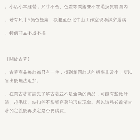
。小店小本經營，尺寸不合、色差等問題並不在退換貨範圍內
。若有尺寸&顏色疑慮，歡迎至台北中山工作室現場試穿選購
。特價商品不退不換
【關於古著】
。古著商品每款都只有一件，找到相同款式的機率非常小，所以
售出後無法追加。
。在買古著前請先了解古著並不是全新的商品，可能有些微汙
漬、起毛球、缺扣等不影響穿著的瑕疵現象。所以請務必釐清古
著的定義後再決定是否要購買。