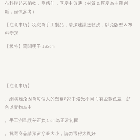
布料摸起來偏軟，垂感佳，厚度中偏薄（材質＆厚度為主觀判
斷，僅供參考）
【注意事項】羽織為手工製品，清潔建議送乾洗，以免版型＆布
料變形
【模特】闆闆明子 162cm
【注意事項】
。網購難免因為每個人的螢幕&家中燈光不同而有些微色差，顏
色以實物為主
。手工測量誤差正負１cm為正常範圍
。挑選商品請預留穿著大小，請勿選得太剛好