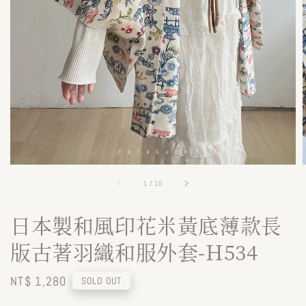
1
/
10
日本製和風印花米黃底薄款長
版古著羽織和服外套-H534
Regular
NT$ 1,280
SOLD OUT
price