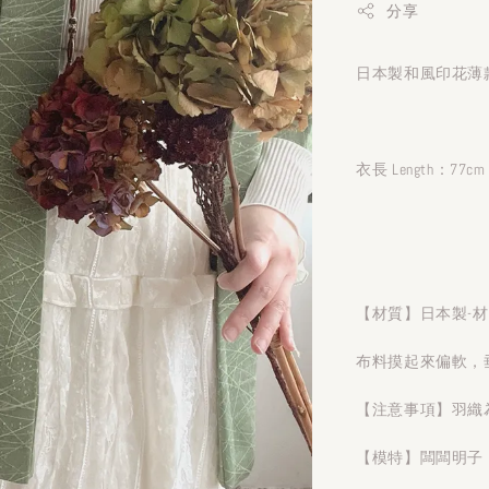
分享
日本製和風印花薄款
衣長 Length：77cm
【材質】日本製-
布料摸起來偏軟，
【注意事項】羽織
【模特】闆闆明子 1