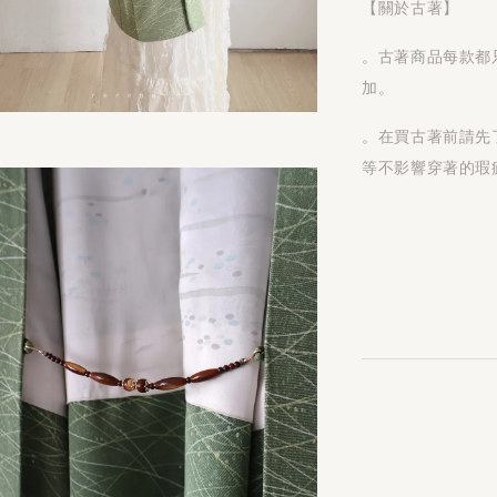
【關於古著】
。古著商品每款都
加。
。在買古著前請先
等不影響穿著的瑕