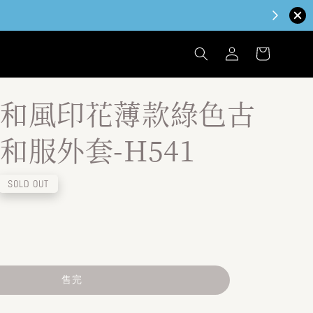
和風印花薄款綠色古
和服外套-H541
SOLD OUT
售完