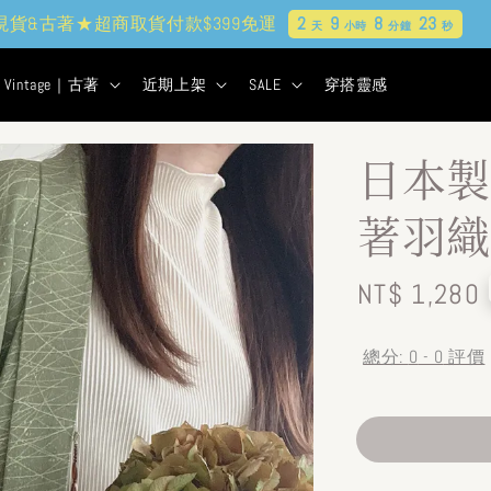
現貨&古著★超商取貨付款$399免運
2
9
8
21
天
小時
分鐘
秒
Vintage｜古著
近期上架
SALE
穿搭靈感
日本製
著羽織
Regular
NT$ 1,280
price
總分:
0
-
0
評價