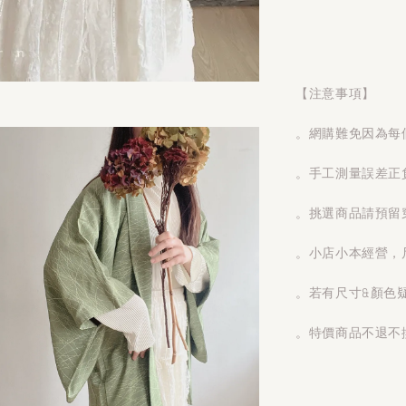
【注意事項】
。網購難免因為每
。手工測量誤差正
。挑選商品請預留
。小店小本經營，
。若有尺寸&顏色
。特價商品不退不