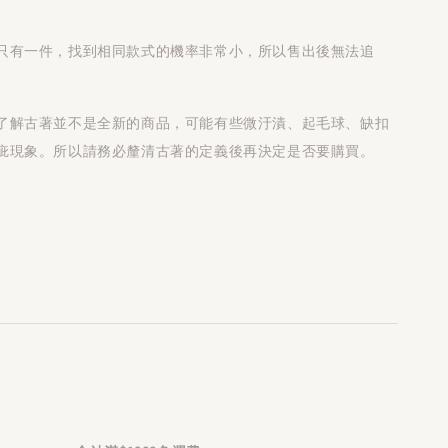
只有一件，找到相同款式的機率非常小，所以售出後無法追
了解古著並不是全新的商品，可能有些微汙漬、起毛球、缺扣
疵現象。所以請務必釐清古著的定義後再決定是否要購買。