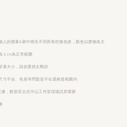
個人的螢幕&家中燈光不同而有些微色差，顏色以實物為主
負１cm為正常範圍
穿著大小，請勿選得太剛好
尺寸不合、色差等問題並不在退換貨範圍內
疑慮，歡迎至台北中山工作室現場試穿選購
換