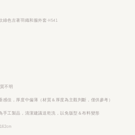
綠色古著羽織和服外套-H541
材質不明
垂感佳，厚度中偏薄（材質＆厚度為主觀判斷，僅供參考）
為手工製品，清潔建議送乾洗，以免版型＆布料變形
62cm