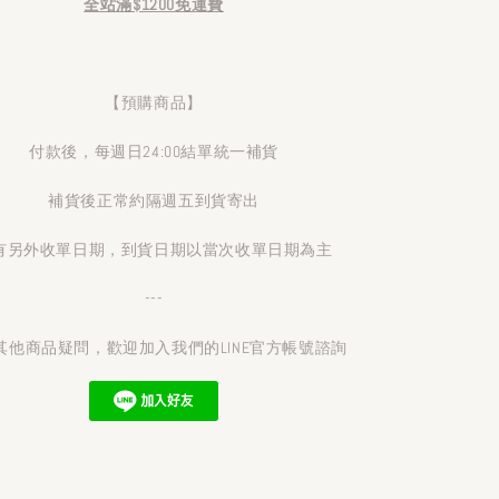
全站滿$1200免運費
【預購商品】
付款後，每週日24:00結單統一補貨
補貨後正常約隔週五到貨寄出
有另外收單日期，到貨日期以當次收單日期為主
---
其他商品疑問，歡迎加入我們的LINE官方帳號諮詢