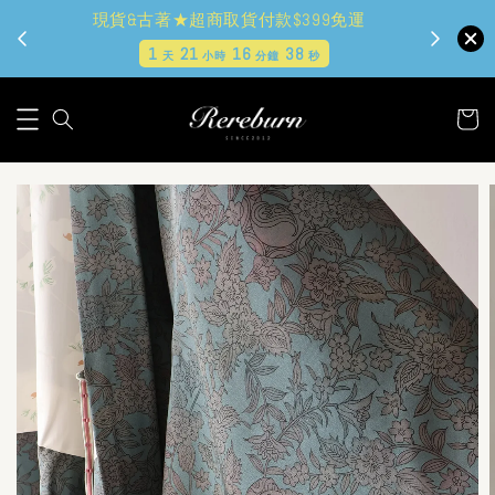
現貨&古著★超商取貨付款$399免運
1
21
16
36
天
小時
分鐘
秒