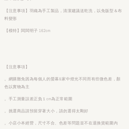
【注意事項】羽織為手工製品，清潔建議送乾洗，以免版型＆布
料變形
【模特】闆闆明子 162cm
【注意事項】
。網購難免因為每個人的螢幕&家中燈光不同而有些微色差，顏
色以實物為主
。手工測量誤差正負１cm為正常範圍
。挑選商品請預留穿著大小，請勿選得太剛好
。小店小本經營，尺寸不合、色差等問題並不在退換貨範圍內