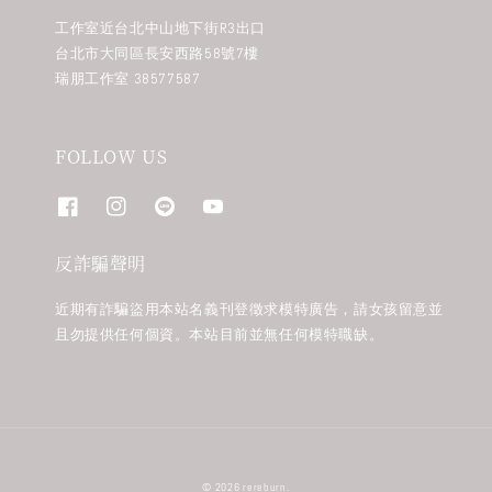
工作室近台北中山地下街R3出口
台北市大同區長安西路58號7樓
瑞朋工作室 38577587
FOLLOW US
反詐騙聲明
近期有詐騙盜用本站名義刊登徵求模特廣告，請女孩留意並
且勿提供任何個資。本站目前並無任何模特職缺。
© 2026 rereburn.