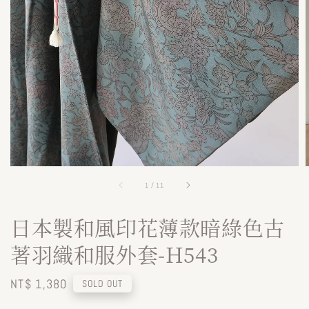
1
/
11
日本製和風印花薄款暗綠色古
著羽織和服外套-H543
Regular
NT$ 1,380
SOLD OUT
price