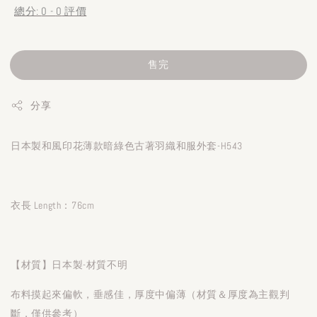
總分:
0
-
0
評價
售完
分享
日本製和風印花薄款暗綠色古著羽織和服外套-H543
衣長 Length：76cm
【材質】日本製-材質不明
布料摸起來偏軟，垂感佳，厚度中偏薄（材質＆厚度為主觀判
斷，僅供參考）