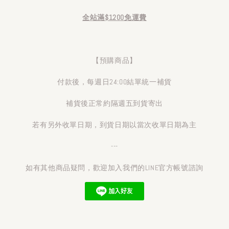
全站滿$1200免運費
【預購商品】
付款後，每週日24:00結單統一補貨
補貨後正常約隔週五到貨寄出
若有另外收單日期，到貨日期以當次收單日期為主
---
如有其他商品疑問，歡迎加入我們的LINE官方帳號諮詢