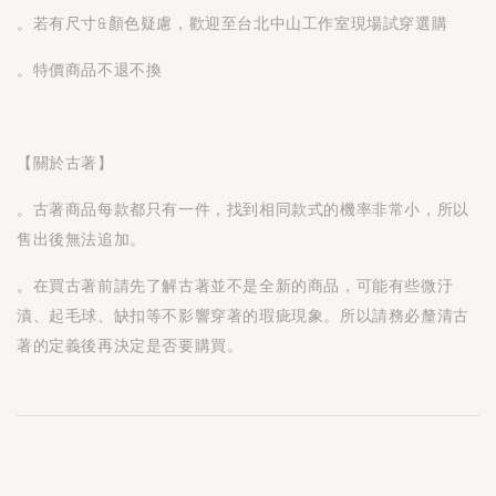
。若有尺寸&顏色疑慮，歡迎至台北中山工作室現場試穿選購
。特價商品不退不換
【關於古著】
。古著商品每款都只有一件，找到相同款式的機率非常小，所以
售出後無法追加。
。在買古著前請先了解古著並不是全新的商品，可能有些微汙
漬、起毛球、缺扣等不影響穿著的瑕疵現象。所以請務必釐清古
著的定義後再決定是否要購買。