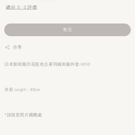
總分:
0
-
0
評價
售完
分享
日本製和風印花藍色古著羽織和服外套-H550
衣長 Length：80cm
*請留意照片圓圈處