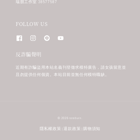
瑞朋工作室 38577587
FOLLOW US
反詐騙聲明
近期有詐騙盜用本站名義刊登徵求模特廣告，請女孩留意並
且勿提供任何個資。本站目前並無任何模特職缺。
© 2026 rereburn.
隱私權政策
退款政策
購物須知
|
|