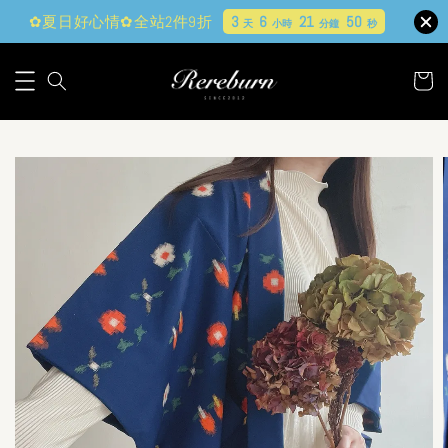
✿夏日好心情✿全站2件9折
3
6
21
48
天
小時
分鐘
秒