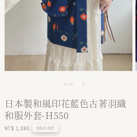
1
/
13
日本製和風印花藍色古著羽織
和服外套-H550
Regular
NT$ 1,080
SOLD OUT
price