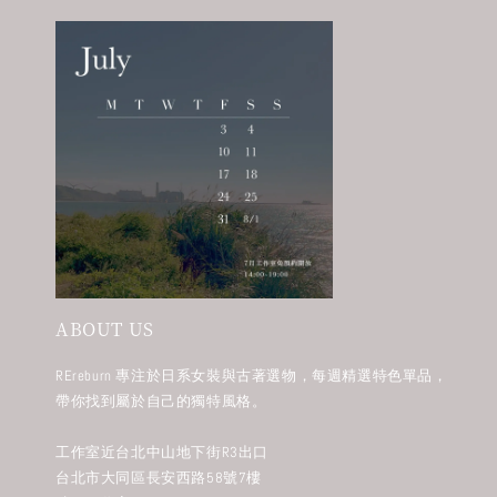
ABOUT US
REreburn 專注於日系女裝與古著選物，每週精選特色單品，
帶你找到屬於自己的獨特風格。
工作室近台北中山地下街R3出口
台北市大同區長安西路58號7樓