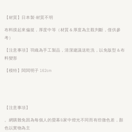
【材質】日本製-材質不明
布料摸起來偏挺，厚度中等（材質＆厚度為主觀判斷，僅供參
考）
【注意事項】羽織為手工製品，清潔建議送乾洗，以免版型＆布
料變形
【模特】闆闆明子 162cm
【注意事項】
。網購難免因為每個人的螢幕&家中燈光不同而有些微色差，顏
色以實物為主