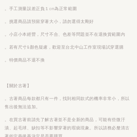
。手工測量誤差正負１cm為正常範圍
。挑選商品請預留穿著大小，請勿選得太剛好
。小店小本經營，尺寸不合、色差等問題並不在退換貨範圍內
。若有尺寸&顏色疑慮，歡迎至台北中山工作室現場試穿選購
。特價商品不退不換
【關於古著】
。古著商品每款都只有一件，找到相同款式的機率非常小，所以
售出後無法追加。
。在買古著前請先了解古著並不是全新的商品，可能有些微汙
漬、起毛球、缺扣等不影響穿著的瑕疵現象。所以請務必釐清古
著的定義後再決定是否要購買。