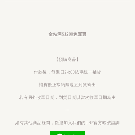
全站滿$1200免運費
【預購商品】
付款後，每週日24:00結單統一補貨
補貨後正常約隔週五到貨寄出
若有另外收單日期，到貨日期以當次收單日期為主
---
如有其他商品疑問，歡迎加入我們的LINE官方帳號諮詢