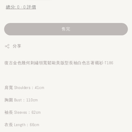
總分:
0
-
0
評價
售完
分享
復古金色幾何刺繡領寬鬆歐美版型長袖白色古著襯衫-T186
肩寬 Shoulders：41cm
胸圍 Bust：110cm
袖長 Sleeves：62cm
衣長 Length：66cm