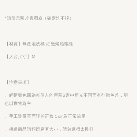
*請留意照片圓圈處（確定洗不掉）
【材質】無產地洗標-細緻聚脂纖維
【人台尺寸】Ｍ
【注意事項】
。網購難免因為每個人的螢幕&家中燈光不同而有些微色差，顏
色以實物為主
。手工測量單面誤差正負１cm為正常範圍
。挑選商品請預留穿著大小，請勿選得太剛好