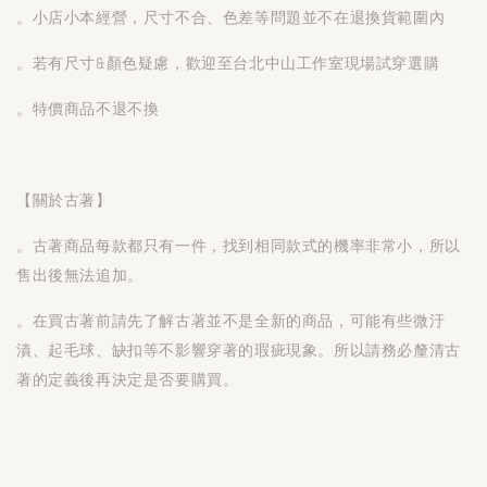
。小店小本經營，尺寸不合、色差等問題並不在退換貨範圍內
。若有尺寸&顏色疑慮，歡迎至台北中山工作室現場試穿選購
。特價商品不退不換
【關於古著】
。古著商品每款都只有一件，找到相同款式的機率非常小，所以
售出後無法追加。
。在買古著前請先了解古著並不是全新的商品，可能有些微汙
漬、起毛球、缺扣等不影響穿著的瑕疵現象。所以請務必釐清古
著的定義後再決定是否要購買。