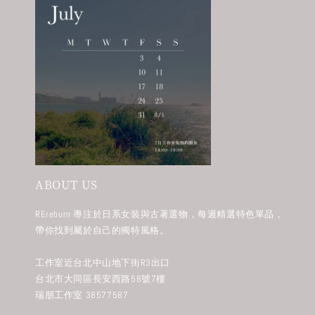
ABOUT US
REreburn 專注於日系女裝與古著選物，每週精選特色單品，
帶你找到屬於自己的獨特風格。
工作室近台北中山地下街R3出口
台北市大同區長安西路58號7樓
瑞朋工作室 38577587