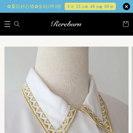
✿夏日好心情✿全站2件9折
3
13
49
58
天
小時
分鐘
秒