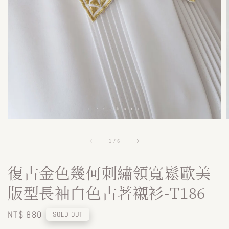
1
/
6
復古金色幾何刺繡領寬鬆歐美
版型長袖白色古著襯衫-T186
Regular
NT$ 880
SOLD OUT
price