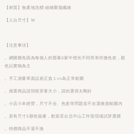
【材質】無產地洗標-細緻聚脂纖維
【人台尺寸】Ｍ
【注意事項】
。網購難免因為每個人的螢幕&家中燈光不同而有些微色差，顏
色以實物為主
。手工測量單面誤差正負１cm為正常範圍
。挑選商品請預留穿著大小，請勿選得太剛好
。小店小本經營，尺寸不合、色差等問題並不在退換貨範圍內
。若有尺寸&顏色疑慮，歡迎至台北中山工作室現場試穿選購
。特價商品不退不換