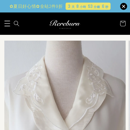
✿夏日好心情✿全站2件9折
3
8
53
5
天
小時
分鐘
秒