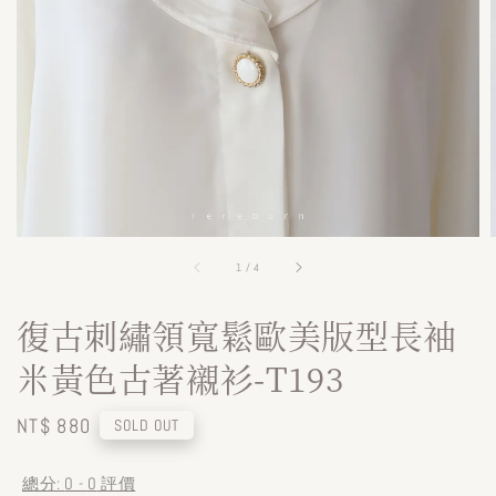
1
/
4
復古刺繡領寬鬆歐美版型長袖
米黃色古著襯衫-T193
Regular
NT$ 880
SOLD OUT
price
總分:
0
-
0
評價