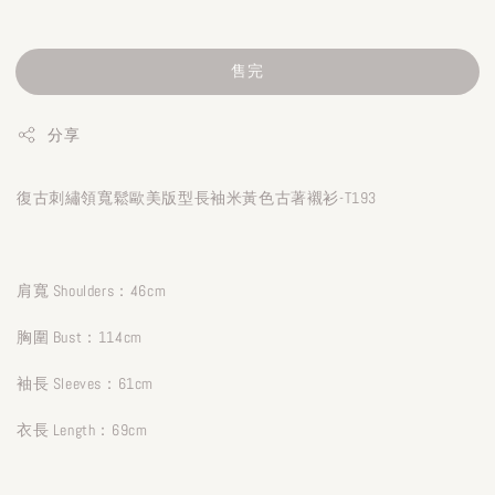
售完
分享
復古刺繡領寬鬆歐美版型長袖米黃色古著襯衫-T193
肩寬 Shoulders：46cm
胸圍 Bust：114cm
袖長 Sleeves：61cm
衣長 Length：69cm