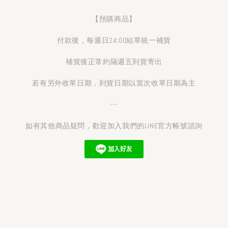
【預購商品】
付款後，每週日24:00結單統一補貨
補貨後正常約隔週五到貨寄出
若有另外收單日期，到貨日期以當次收單日期為主
---
如有其他商品疑問，歡迎加入我們的LINE官方帳號諮詢