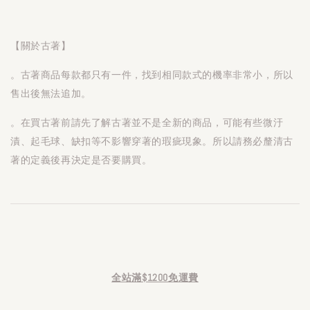
【關於古著】
。古著商品每款都只有一件，找到相同款式的機率非常小，所以
售出後無法追加。
。在買古著前請先了解古著並不是全新的商品，可能有些微汙
漬、起毛球、缺扣等不影響穿著的瑕疵現象。所以請務必釐清古
著的定義後再決定是否要購買。
全站滿$1200免運費