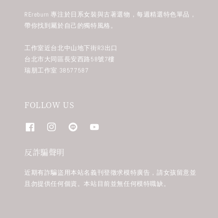
REreburn 專注於日系女裝與古著選物，每週精選特色單品，
帶你找到屬於自己的獨特風格。
工作室近台北中山地下街R3出口
台北市大同區長安西路58號7樓
瑞朋工作室 38577587
FOLLOW US
反詐騙聲明
近期有詐騙盜用本站名義刊登徵求模特廣告，請女孩留意並
且勿提供任何個資。本站目前並無任何模特職缺。