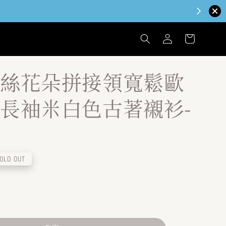
絲花朵拼接領寬鬆歐
長袖米白色古著襯衫-
OLD OUT