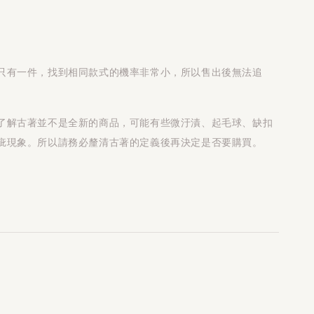
只有一件，找到相同款式的機率非常小，所以售出後無法追
了解古著並不是全新的商品，可能有些微汙漬、起毛球、缺扣
疵現象。所以請務必釐清古著的定義後再決定是否要購買。