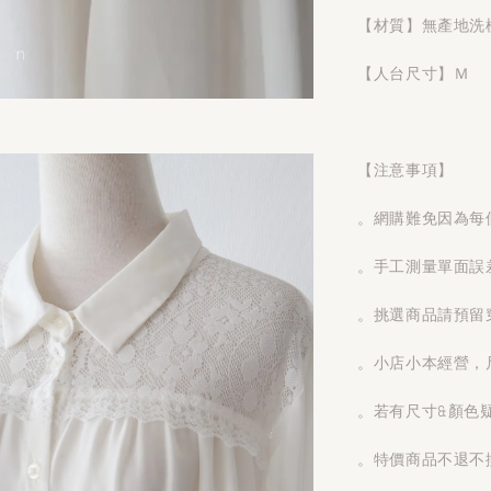
【材質】無產地洗
【人台尺寸】Ｍ
【注意事項】
。網購難免因為每
。手工測量單面誤
。挑選商品請預留
。小店小本經營，
。若有尺寸&顏色
。特價商品不退不