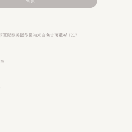
售完
寬鬆歐美版型長袖米白色古著襯衫-T217
cm
m