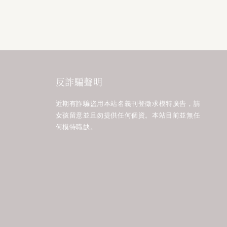
反詐騙聲明
近期有詐騙盜用本站名義刊登徵求模特廣告，請
女孩留意並且勿提供任何個資。本站目前並無任
何模特職缺。