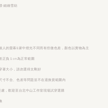
標-細緻雪紡
個人的螢幕&家中燈光不同而有些微色差，顏色以實物為主
差正負１cm為正常範圍
穿著大小，請勿選得太剛好
尺寸不合、色差等問題並不在退換貨範圍內
疑慮，歡迎至台北中山工作室現場試穿選購
換