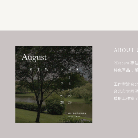
ABOUT 
RErebur
特色單品，
工作室近台北
台北市大同區
瑞朋工作室 38