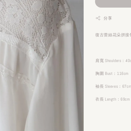
分享
復古蕾絲花朵拼接領
肩寬 Shoulders：40
胸圍 Bust：116cm
袖長 Sleeves：67c
衣長 Length：69cm