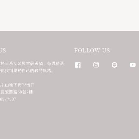
US
FOLLOW US
n 專注於日系女裝與古著選物，每週精選
帶你找到屬於自己的獨特風格。
中山地下街R3出口
長安西路58號7樓
577587