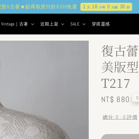
現貨&古著★超商取貨付款$399免運
1
18
0
34
天
小時
分鐘
秒
Vintage｜古著
近期上架
SALE
穿搭靈感
復古蕾
美版型
T217
Regular
NT$ 880
S
price
總分:
0
-
0
評價