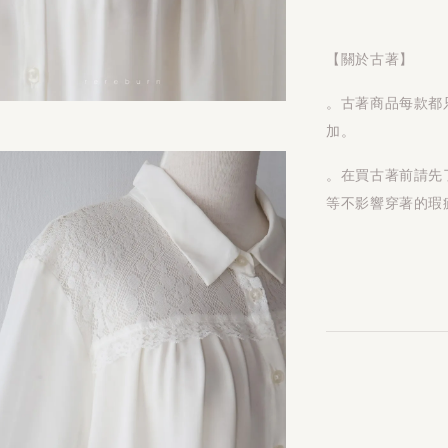
【關於古著】
。古著商品每款都
加。
。在買古著前請先
等不影響穿著的瑕