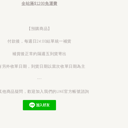
全站滿$1200免運費
【預購商品】
付款後，每週日24:00結單統一補貨
補貨後正常約隔週五到貨寄出
有另外收單日期，到貨日期以當次收單日期為主
---
其他商品疑問，歡迎加入我們的LINE官方帳號諮詢