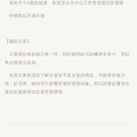
。若有尺寸&顏色疑慮，歡迎至台北中山工作室現場試穿選購
。特價商品不退不換
【關於古著】
。古著商品每款都只有一件，找到相同款式的機率非常小，所以
售出後無法追加。
。在買古著前請先了解古著並不是全新的商品，可能有些微汙
漬、起毛球、缺扣等不影響穿著的瑕疵現象。所以請務必釐清古
著的定義後再決定是否要購買。