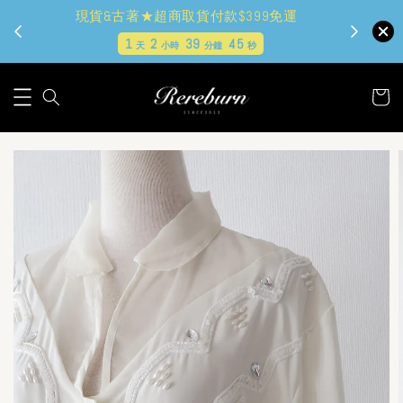
現貨&古著★超商取貨付款$399免運
1
2
39
44
天
小時
分鐘
秒