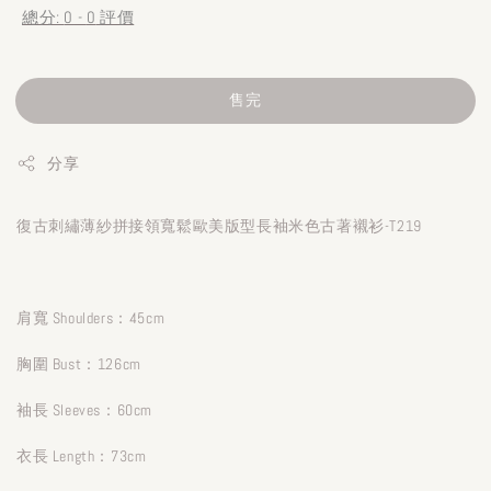
總分:
0
-
0
評價
售完
分享
復古刺繡薄紗拼接領寬鬆歐美版型長袖米色古著襯衫-T219
肩寬 Shoulders：45cm
胸圍 Bust：126cm
袖長 Sleeves：60cm
衣長 Length：73cm