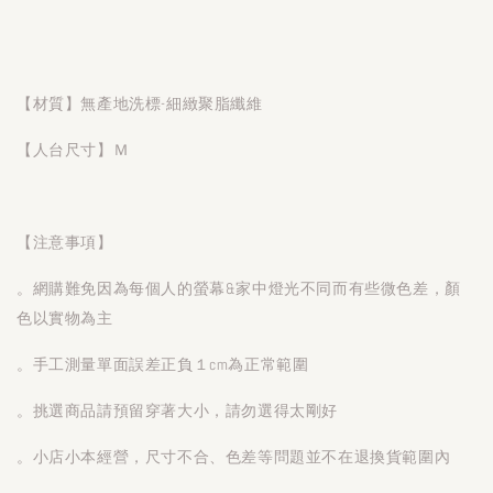
【材質】無產地洗標-細緻聚脂纖維
【人台尺寸】Ｍ
【注意事項】
。網購難免因為每個人的螢幕&家中燈光不同而有些微色差，顏
色以實物為主
。手工測量單面誤差正負１cm為正常範圍
。挑選商品請預留穿著大小，請勿選得太剛好
。小店小本經營，尺寸不合、色差等問題並不在退換貨範圍內