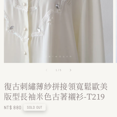
1
/
5
復古刺繡薄紗拼接領寬鬆歐美
版型長袖米色古著襯衫-T219
Regular
NT$ 880
SOLD OUT
price