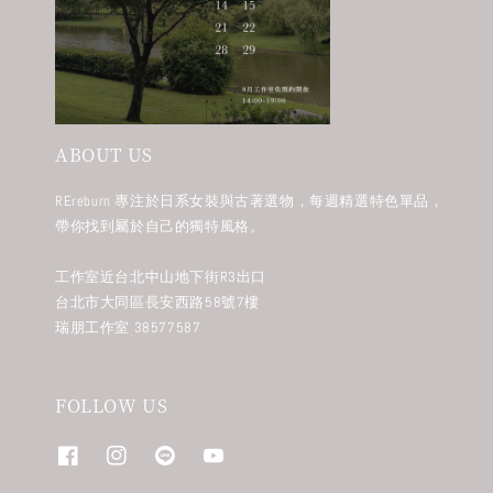
ABOUT US
REreburn 專注於日系女裝與古著選物，每週精選特色單品，
帶你找到屬於自己的獨特風格。
工作室近台北中山地下街R3出口
台北市大同區長安西路58號7樓
瑞朋工作室 38577587
FOLLOW US