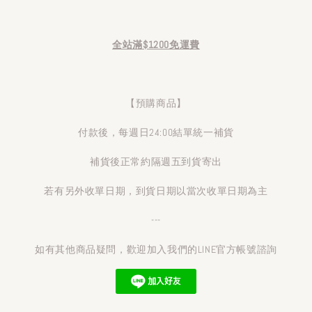
全站滿$1200免運費
【預購商品】
付款後，每週日24:00結單統一補貨
補貨後正常約隔週五到貨寄出
若有另外收單日期，到貨日期以當次收單日期為主
---
如有其他商品疑問，歡迎加入我們的LINE官方帳號諮詢