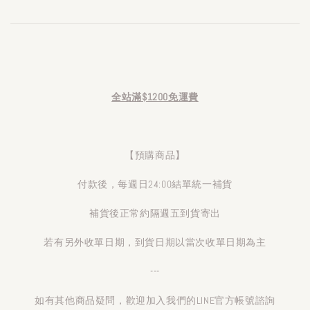
全站滿$1200免運費
【預購商品】
付款後，每週日24:00結單統一補貨
補貨後正常約隔週五到貨寄出
若有另外收單日期，到貨日期以當次收單日期為主
---
如有其他商品疑問，歡迎加入我們的LINE官方帳號諮詢