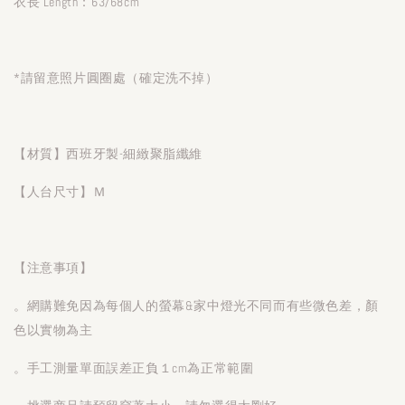
衣長 Length：63/68cm
*請留意照片圓圈處（確定洗不掉）
【材質】西班牙製-細緻聚脂纖維
【人台尺寸】Ｍ
【注意事項】
。網購難免因為每個人的螢幕&家中燈光不同而有些微色差，顏
色以實物為主
。手工測量單面誤差正負１cm為正常範圍