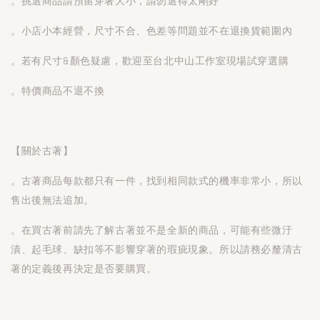
。挑選商品請預留穿著大小，請勿選得太剛好
。小店小本經營，尺寸不合、色差等問題並不在退換貨範圍內
。若有尺寸&顏色疑慮，歡迎至台北中山工作室現場試穿選購
。特價商品不退不換
【關於古著】
。古著商品每款都只有一件，找到相同款式的機率非常小，所以
售出後無法追加。
。在買古著前請先了解古著並不是全新的商品，可能有些微汙
漬、起毛球、缺扣等不影響穿著的瑕疵現象。所以請務必釐清古
著的定義後再決定是否要購買。