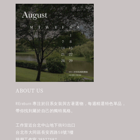
ABOUT US
REreburn 專注於日系女裝與古著選物，每週精選特色單品，
帶你找到屬於自己的獨特風格。
工作室近台北中山地下街R3出口
台北市大同區長安西路58號7樓
瑞朋工作室 38577587