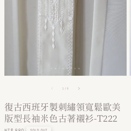
1
/
6
復古西班牙製刺繡領寬鬆歐美
版型長袖米色古著襯衫-T222
Regular
NT$ 880
SOLD OUT