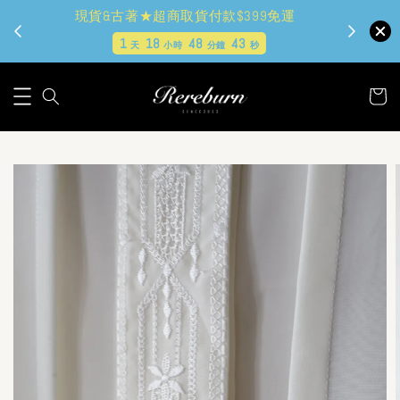
現貨&古著★超商取貨付款$399免運
1
18
48
42
天
小時
分鐘
秒