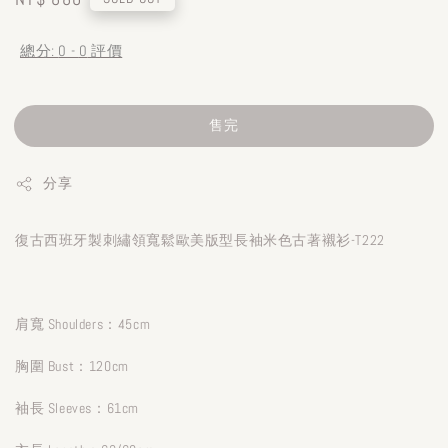
price
總分:
0
-
0
評價
售完
分享
復古西班牙製刺繡領寬鬆歐美版型長袖米色古著襯衫-T222
肩寬 Shoulders：45cm
胸圍 Bust：120cm
袖長 Sleeves：61cm