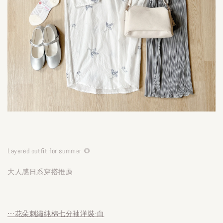
Layered outfit for summer 🌻
大人感日系穿搭推薦
⋯花朵刺繡純棉七分袖洋裝-白