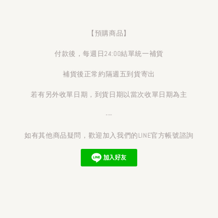
【預購商品】
付款後，每週日24:00結單統一補貨
補貨後正常約隔週五到貨寄出
若有另外收單日期，到貨日期以當次收單日期為主
---
如有其他商品疑問，歡迎加入我們的LINE官方帳號諮詢