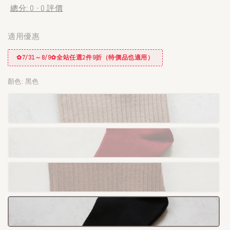
總分:
0
-
0
評價
適用優惠
✿7/31～8/9✿全站任選2件9折（特價品也適用）
顏色
: 黑色