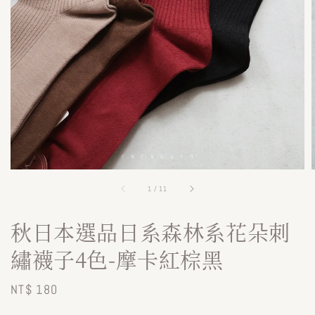
1
/
11
秋日本選品日系森林系花朵刺
繡襪子4色-摩卡紅棕黑
Regular
NT$ 180
price