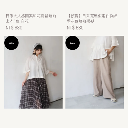
日系大人感圖案印花寬鬆短袖
【預購】日系寬鬆假兩件側綁
上衣3色-白花
帶灰色短袖襯衫
Regular
NT$ 680
Regular
NT$ 680
price
price
SALE
SALE