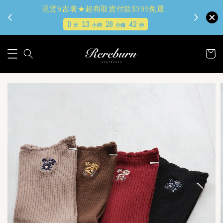
✿夏日好心情✿全站2件9折
現貨
0
13
28
40
天
小時
分鐘
秒