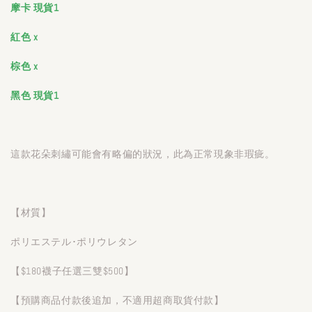
摩卡
現貨1
紅色 x
棕色 x
黑色 現貨1
這款花朵刺繡可能會有略偏的狀況，此為正常現象非瑕疵。
【材質】
ポリエステル･ポリウレタン
【$180襪子任選三雙$500】
【預購商品付款後追加，不適用超商取貨付款】