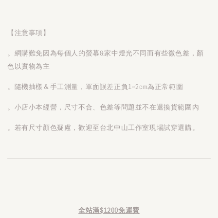
【注意事項】
。網購難免因為每個人的螢幕&家中燈光不同而有些微色差，顏
色以實物為主
。隨機抽樣＆手工測量，單面誤差正負1~2cm為正常範圍
。小店小本經營，尺寸不合、色差等問題並不在退換貨範圍內
。若有尺寸顏色疑慮，歡迎至台北中山工作室現場試穿選購。
全站滿$1200免運費