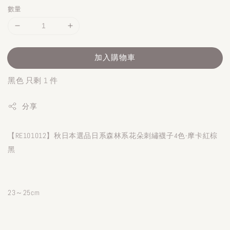
數量
加入購物車
黑色 只剩 1 件
分享
【RE101012】秋日本選品日系森林系花朵刺繡襪子4色-摩卡紅棕
黑
23～25cm