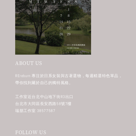
ABOUT US
REreburn 專注於日系女裝與古著選物，每週精選特色單品，
帶你找到屬於自己的獨特風格。
工作室近台北中山地下街R3出口
台北市大同區長安西路58號7樓
瑞朋工作室 38577587
FOLLOW US