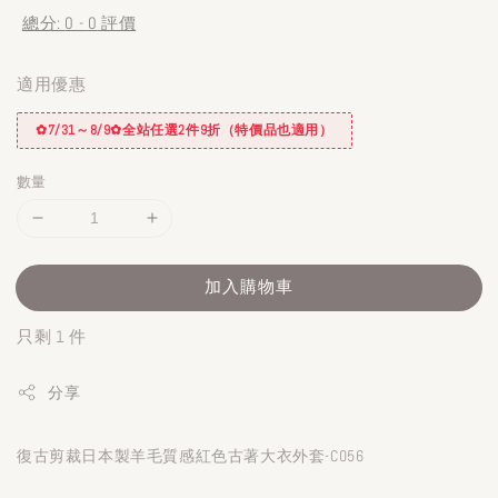
總分:
0
-
0
評價
適用優惠
✿7/31～8/9✿全站任選2件9折（特價品也適用）
數量
加入購物車
只剩 1 件
分享
復古剪裁日本製羊毛質感紅色古著大衣外套-C056