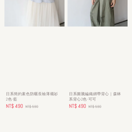
日系簡約素色防曬長袖薄襯衫
日系圖騰編織綁帶背心｜森林
2色-藍
系背心2色-可可
Sale
NT$ 490
Regular
Sale
NT$ 490
Regular
NT$ 590
NT$ 590
price
price
price
price