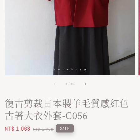
1
/
10
復古剪裁日本製羊毛質感紅色
古著大衣外套-C056
Sale
NT$ 1,068
Regular
SALE
NT$ 1,780
price
price