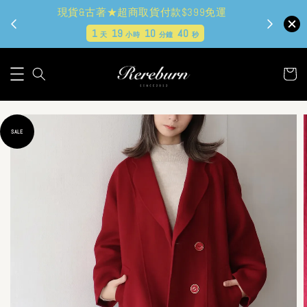
現貨&古著★超商取貨付款$399免運
1
19
10
38
天
小時
分鐘
秒
SALE