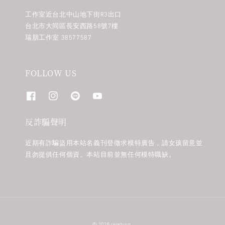
工作室近台北中山地下街R3出口
台北市大同區長安西路58號7樓
瑞朋工作室 38577587
FOLLOW US
反詐騙聲明
近期有詐騙盜用本站名義刊登徵求模特廣告，請女孩留意並
且勿提供任何個資。本站目前並無任何模特職缺。
© 2026 rereburn.