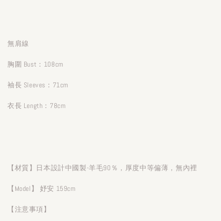
無肩線
胸圍 Bust：108cm
袖長 Sleeves：71cm
衣長 Length：78cm
【材質】日本設計中國製-羊毛90％，厚度中等偏薄，無內裡
【Model】 妤安 159cm
【注意事項】