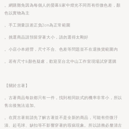
。網購難免因為每個人的螢幕&家中燈光不同而有些微色差，顏
色以實物為主
。手工測量誤差正負2cm為正常範圍
。挑選商品請預留穿著大小，請勿選得太剛好
。小店小本經營，尺寸不合、色差等問題並不在退換貨範圍內
。若有尺寸&顏色疑慮，歡迎至台北中山工作室現場試穿選購
【關於古著】
。古著商品每款都只有一件，找到相同款式的機率非常小，所以
售出後無法追加。
。在買古著前請先了解古著並不是全新的商品，可能有些微汙
漬、起毛球、缺扣等不影響穿著的瑕疵現象。所以請務必釐清古