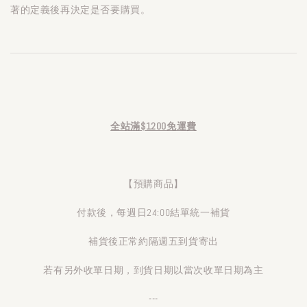
著的定義後再決定是否要購買。
全站滿$1200免運費
【預購商品】
付款後，每週日24:00結單統一補貨
補貨後正常約隔週五到貨寄出
若有另外收單日期，到貨日期以當次收單日期為主
---