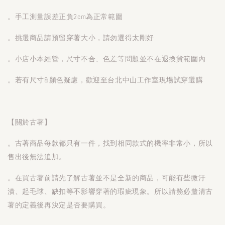
。手工測量誤差正負2cm為正常範圍
。挑選商品請預留穿著大小，請勿選得太剛好
。小店小本經營，尺寸不合、色差等問題並不在退換貨範圍內
。若有尺寸&顏色疑慮，歡迎至台北中山工作室現場試穿選購
【關於古著】
。古著商品每款都只有一件，找到相同款式的機率非常小，所以
售出後無法追加。
。在買古著前請先了解古著並不是全新的商品，可能有些微汙
漬、起毛球、缺扣等不影響穿著的瑕疵現象。所以請務必釐清古
著的定義後再決定是否要購買。