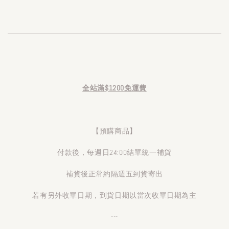
全站滿$1200免運費
【預購商品】
付款後，每週日24:00結單統一補貨
補貨後正常約隔週五到貨寄出
若有另外收單日期，到貨日期以當次收單日期為主
---