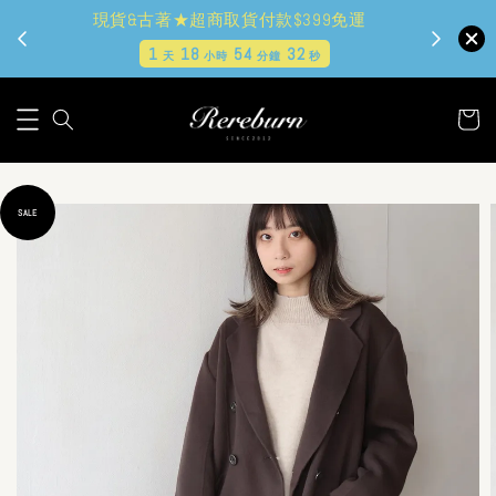
現貨&古著★超商取貨付款$399免運
1
18
54
30
天
小時
分鐘
秒
SALE