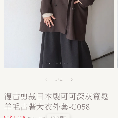
1
/
11
復古剪裁日本製可可深灰寬鬆
羊毛古著大衣外套-C058
Sale
NT$ 1,128
Regular
SOLD OUT