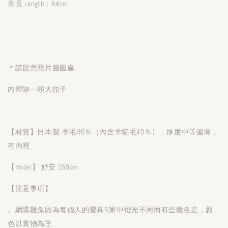
衣長 Length：84cm
＊請留意照片圓圈處
內裡缺ㄧ顆大扣子
【材質】日本製-羊毛90％（內含羊駝毛40％），厚度中等偏薄，
有內裡
【Model】 妤安 159cm
【注意事項】
。網購難免因為每個人的螢幕&家中燈光不同而有些微色差，顏
色以實物為主