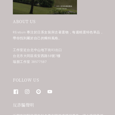
ABOUT US
REreburn 專注於日系女裝與古著選物，每週精選特色單品，
帶你找到屬於自己的獨特風格。
工作室近台北中山地下街R3出口
台北市大同區長安西路58號7樓
瑞朋工作室 38577587
FOLLOW US
反詐騙聲明