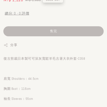
NT$ 1,880
price
price
總分:
0
-
0
評價
售完
分享
復古剪裁日本製可可深灰寬鬆羊毛古著大衣外套-C058
肩寬 Shoulders：44.5cm
胸圍 Bust：116cm
袖長 Sleeves：55cm