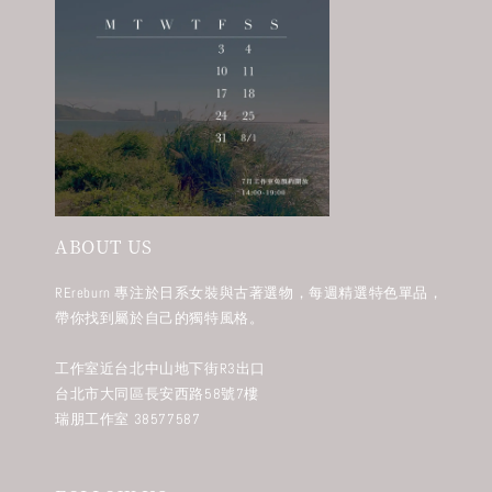
ABOUT US
REreburn 專注於日系女裝與古著選物，每週精選特色單品，
帶你找到屬於自己的獨特風格。
工作室近台北中山地下街R3出口
台北市大同區長安西路58號7樓
瑞朋工作室 38577587