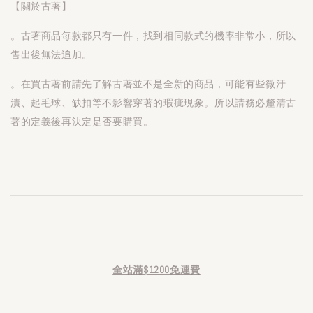
【關於古著】
。古著商品每款都只有一件，找到相同款式的機率非常小，所以
售出後無法追加。
。在買古著前請先了解古著並不是全新的商品，可能有些微汙
漬、起毛球、缺扣等不影響穿著的瑕疵現象。所以請務必釐清古
著的定義後再決定是否要購買。
全站滿$1200免運費