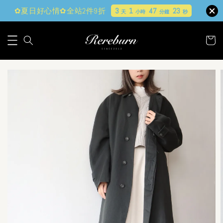
✿夏日好心情✿全站2件9折
3
1
47
22
天
小時
分鐘
秒