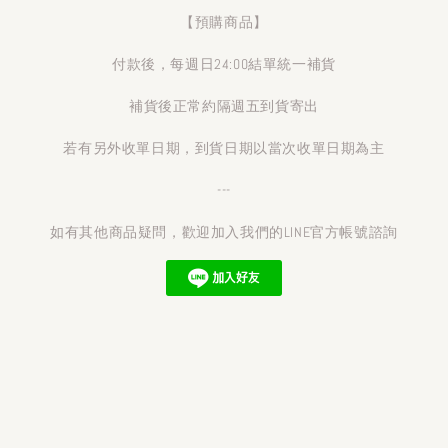
【預購商品】
付款後，每週日24:00結單統一補貨
補貨後正常約隔週五到貨寄出
若有另外收單日期，到貨日期以當次收單日期為主
---
如有其他商品疑問，歡迎加入我們的LINE官方帳號諮詢