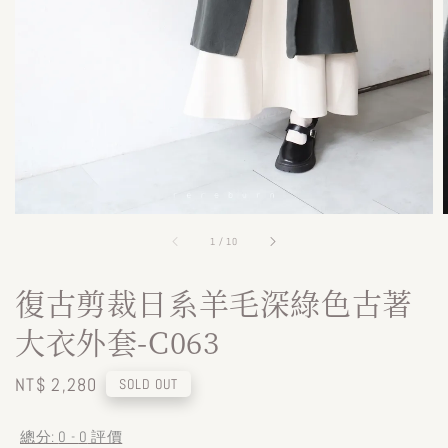
1
/
10
復古剪裁日系羊毛深綠色古著
大衣外套-C063
Regular
NT$ 2,280
SOLD OUT
price
總分:
0
-
0
評價