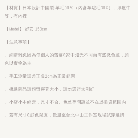
【材質】日本設計中國製-羊毛90％（內含羊駝毛30%），厚度中
等，有內裡
【Model】 妤安 159cm
【注意事項】
。網購難免因為每個人的螢幕&家中燈光不同而有些微色差，顏
色以實物為主
。手工測量誤差正負2cm為正常範圍
。挑選商品請預留穿著大小，請勿選得太剛好
。小店小本經營，尺寸不合、色差等問題並不在退換貨範圍內
。若有尺寸&顏色疑慮，歡迎至台北中山工作室現場試穿選購