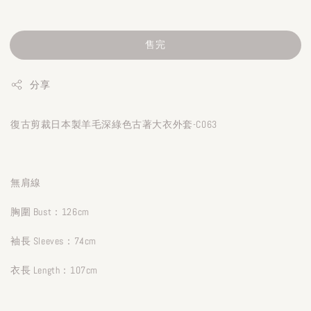
售完
分享
復古剪裁日本製羊毛深綠色古著大衣外套-C063
無肩線
胸圍 Bust：126cm
袖長 Sleeves：74cm
衣長 Length：107cm