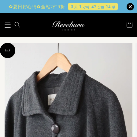
✿夏日好心情✿全站2件9折
3
1
47
22
天
小時
分鐘
秒
SALE