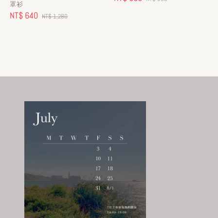
罩衫
price
price
Sale
NT$ 640
Regular
NT$ 1,280
price
price