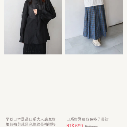
早秋日本選品日系大人感寬鬆
日系鬆緊腰藍色格子長裙
燈籠袖剪裁黑色條紋長袖襯衫
Sale
NT$ 699
Regular
NT$ 880