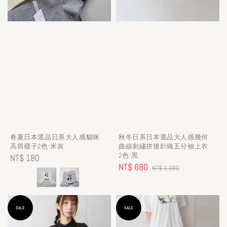
春夏日本選品日系大人感貓咪
秋冬日系日本選品大人感幾何
高筒襪子2色-米灰
曲線刺繡拼接針織五分袖上衣
2色-黑
Regular
NT$ 180
Sale
NT$ 680
Regular
NT$ 1,080
price
price
price
SALE
SALE