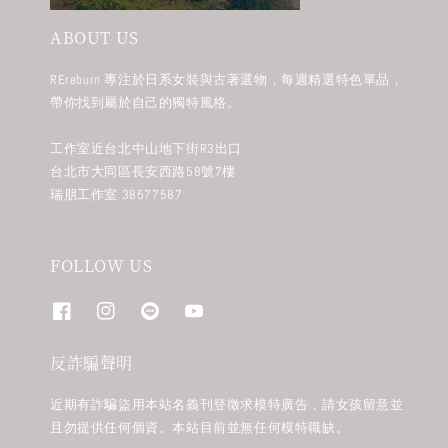
ABOUT US
REreburn 專注於日系女裝與古著選物，每週精選特色單品，
帶你找到屬於自己的獨特風格。
工作室近台北中山地下街R3出口
台北市大同區長安西路58號7樓
瑞朋工作室 38577587
FOLLOW US
反詐騙聲明
近期有詐騙盜用本站名義刊登徵求模特廣告，請女孩留意並
且勿提供任何個資。本站目前並無任何模特職缺。