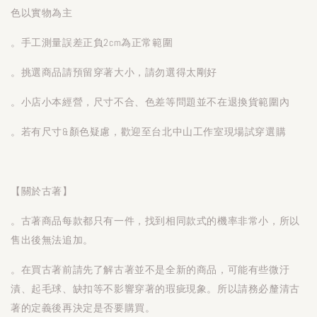
色以實物為主
。手工測量誤差正負2cm為正常範圍
。挑選商品請預留穿著大小，請勿選得太剛好
。小店小本經營，尺寸不合、色差等問題並不在退換貨範圍內
。若有尺寸&顏色疑慮，歡迎至台北中山工作室現場試穿選購
【關於古著】
。古著商品每款都只有一件，找到相同款式的機率非常小，所以
售出後無法追加。
。在買古著前請先了解古著並不是全新的商品，可能有些微汙
漬、起毛球、缺扣等不影響穿著的瑕疵現象。所以請務必釐清古
著的定義後再決定是否要購買。