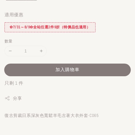
適用優惠
✿7/31～8/9✿全站任選2件9折（特價品也適用）
數量
加入購物車
只剩 1 件
分享
復古剪裁日系深灰色寬鬆羊毛古著大衣外套-C065