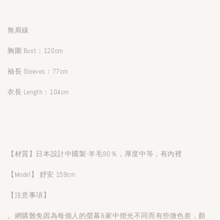
無肩線
胸圍 Bust：120cm
袖長 Sleeves：77cm
衣長 Length：104cm
【材質】日本設計中國製-羊毛90％，厚度中等，有內裡
【Model】 妤安 159cm
【注意事項】
。網購難免因為每個人的螢幕&家中燈光不同而有些微色差，顏