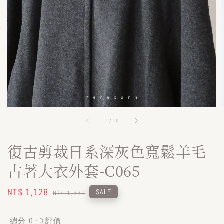
1
/
10
復古剪裁日系深灰色寬鬆羊毛
古著大衣外套-C065
Sale
NT$ 1,128
Regular
SALE
NT$ 1,880
price
price
總分:
0
-
0
評價