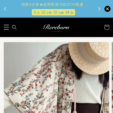
現貨&古著★超商取貨付款$399免運
0
10
33
46
天
小時
分鐘
秒