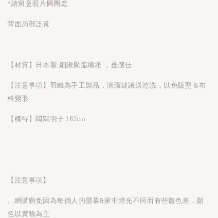
*請留意照片圓圈處
背面局部泛黃
【材質】日本製-細緻聚脂纖維 ，垂感佳
【注意事項】羽織為手工製品，清潔建議送乾洗，以免版型＆布
料變形
【模特】闆闆明子 162cm
【注意事項】
。網購難免因為每個人的螢幕&家中燈光不同而有些微色差，顏
色以實物為主