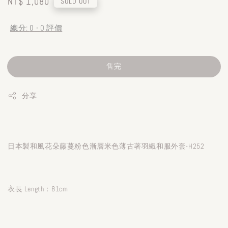
Regular
NT$ 1,080
SOLD OUT
price
總分:
0
-
0
評價
售完
分享
日本製和風花朵藤蔓粉色漸層米色薄古著羽織和服外套-H252
衣長 Length：81cm