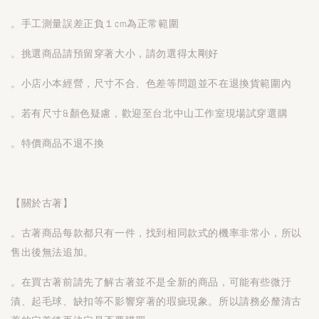
。手工測量誤差正負１cm為正常範圍
。挑選商品請預留穿著大小，請勿選得太剛好
。小店小本經營，尺寸不合、色差等問題並不在退換貨範圍內
。若有尺寸&顏色疑慮，歡迎至台北中山工作室現場試穿選購
。特價商品不退不換
【關於古著】
。古著商品每款都只有一件，找到相同款式的機率非常小，所以
售出後無法追加。
。在買古著前請先了解古著並不是全新的商品，可能有些微汙
漬、起毛球、缺扣等不影響穿著的瑕疵現象。所以請務必釐清古