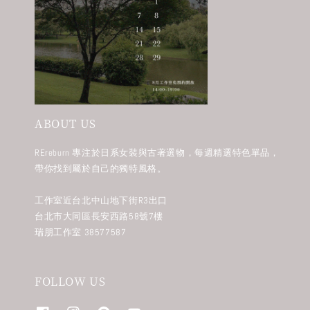
ABOUT US
REreburn 專注於日系女裝與古著選物，每週精選特色單品，
帶你找到屬於自己的獨特風格。
工作室近台北中山地下街R3出口
台北市大同區長安西路58號7樓
瑞朋工作室 38577587
FOLLOW US