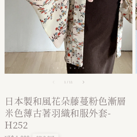
1
/
11
日本製和風花朵藤蔓粉色漸層
米色薄古著羽織和服外套-
H252