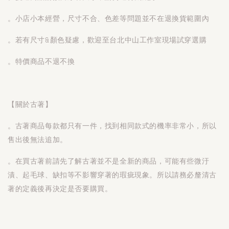
。小店小本經營，尺寸不合、色差等問題並不在退換貨範圍內
。若有尺寸&顏色疑慮，歡迎至台北中山工作室現場試穿選購
。特價商品不退不換
【關於古著】
。古著商品每款都只有一件，找到相同款式的機率非常小，所以
售出後無法追加。
。在買古著前請先了解古著並不是全新的商品，可能有些微汙
漬、起毛球、缺扣等不影響穿著的瑕疵現象。所以請務必釐清古
著的定義後再決定是否要購買。