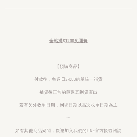
全站滿$1200免運費
【預購商品】
付款後，每週日24:00結單統一補貨
補貨後正常約隔週五到貨寄出
若有另外收單日期，到貨日期以當次收單日期為主
---
如有其他商品疑問，歡迎加入我們的LINE官方帳號諮詢