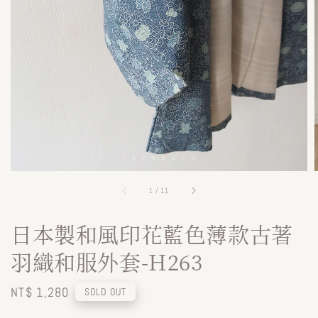
1
/
11
日本製和風印花藍色薄款古著
羽織和服外套-H263
Regular
NT$ 1,280
SOLD OUT
price