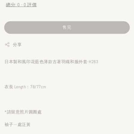
總分:
0
-
0
評價
售完
分享
日本製和風印花藍色薄款古著羽織和服外套-H263
衣長 Length：78/77cm
*請留意照片圓圈處
袖子ㄧ處泛黃