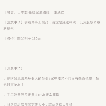
【材質】日本製-細緻聚脂纖維 ，垂感佳
【注意事項】羽織為手工製品，清潔建議送乾洗，以免版型＆布
料變形
【模特】闆闆明子 162cm
【注意事項】
。網購難免因為每個人的螢幕&家中燈光不同而有些微色差，顏
色以實物為主
。手工測量誤差正負１cm為正常範圍
。挑選商品請預留穿著大小，請勿選得太剛好