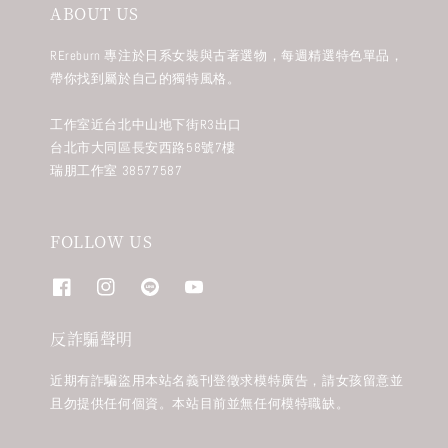
ABOUT US
REreburn 專注於日系女裝與古著選物，每週精選特色單品，
帶你找到屬於自己的獨特風格。
工作室近台北中山地下街R3出口
台北市大同區長安西路58號7樓
瑞朋工作室 38577587
FOLLOW US
反詐騙聲明
近期有詐騙盜用本站名義刊登徵求模特廣告，請女孩留意並
且勿提供任何個資。本站目前並無任何模特職缺。