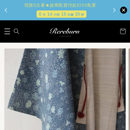
現貨&古著★超商取貨付款$399免運
0
14
15
18
天
小時
分鐘
秒