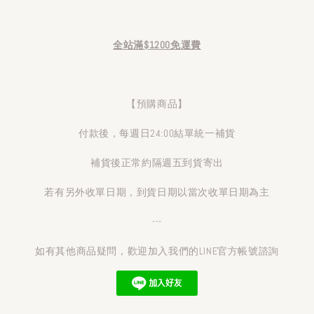
全站滿$1200免運費
【預購商品】
付款後，每週日24:00結單統一補貨
補貨後正常約隔週五到貨寄出
若有另外收單日期，到貨日期以當次收單日期為主
---
如有其他商品疑問，歡迎加入我們的LINE官方帳號諮詢