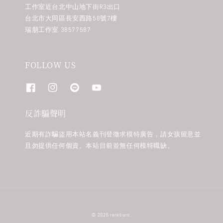
工作室近台北中山地下街R3出口
台北市大同區長安西路58號7樓
瑞朋工作室 38577587
FOLLOW US
反詐騙聲明
近期有詐騙盜用本站名義刊登徵求模特廣告，請女孩留意並
且勿提供任何個資。本站目前並無任何模特職缺。
© 2026 rereburn.