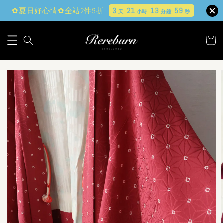
✿夏日好心情✿全站2件9折
3
21
13
58
天
小時
分鐘
秒