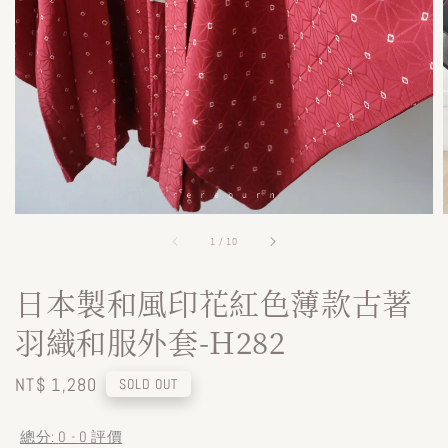
1
/
10
日本製和風印花紅色薄款古著
羽織和服外套-H282
Regular
NT$ 1,280
SOLD OUT
price
總分:
0
-
0
評價