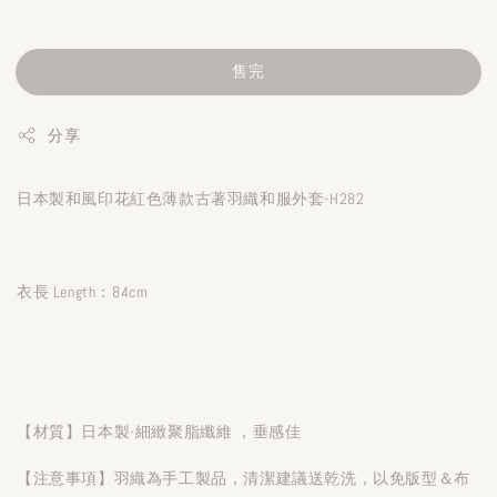
售完
分享
日本製和風印花紅色薄款古著羽織和服外套-H282
衣長 Length：84cm
【材質】日本製-細緻聚脂纖維 ，垂感佳
【注意事項】羽織為手工製品，清潔建議送乾洗，以免版型＆布