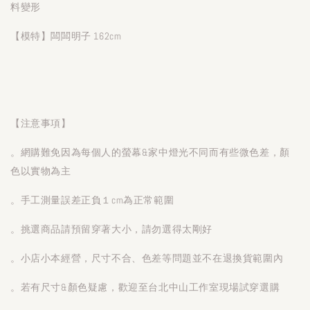
料變形
【模特】闆闆明子 162cm
【注意事項】
。網購難免因為每個人的螢幕&家中燈光不同而有些微色差，顏
色以實物為主
。手工測量誤差正負１cm為正常範圍
。挑選商品請預留穿著大小，請勿選得太剛好
。小店小本經營，尺寸不合、色差等問題並不在退換貨範圍內
。若有尺寸&顏色疑慮，歡迎至台北中山工作室現場試穿選購