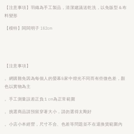
【注意事項】羽織為手工製品，清潔建議送乾洗，以免版型＆布
料變形
【模特】闆闆明子 162cm
【注意事項】
。網購難免因為每個人的螢幕&家中燈光不同而有些微色差，顏
色以實物為主
。手工測量誤差正負１cm為正常範圍
。挑選商品請預留穿著大小，請勿選得太剛好
。小店小本經營，尺寸不合、色差等問題並不在退換貨範圍內