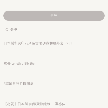
售完
分享
日本製和風印花米色古著羽織和服外套-H288
衣長 Length：88/85cm
*請留意照片圓圈處
【材質】日本製-細緻聚脂纖維 ，垂感佳