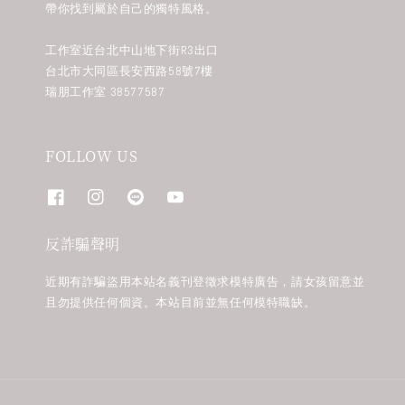
帶你找到屬於自己的獨特風格。
工作室近台北中山地下街R3出口
台北市大同區長安西路58號7樓
瑞朋工作室 38577587
FOLLOW US
反詐騙聲明
近期有詐騙盜用本站名義刊登徵求模特廣告，請女孩留意並
且勿提供任何個資。本站目前並無任何模特職缺。