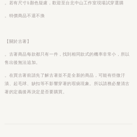
。若有尺寸&顏色疑慮，歡迎至台北中山工作室現場試穿選購
。特價商品不退不換
【關於古著】
。古著商品每款都只有一件，找到相同款式的機率非常小，所以
售出後無法追加。
。在買古著前請先了解古著並不是全新的商品，可能有些微汙
漬、起毛球、缺扣等不影響穿著的瑕疵現象。所以請務必釐清古
著的定義後再決定是否要購買。