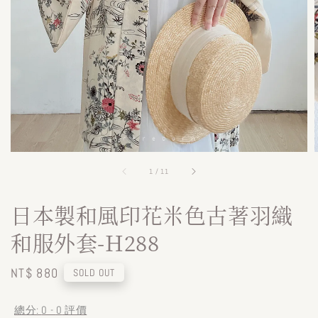
1
/
11
日本製和風印花米色古著羽織
和服外套-H288
Regular
NT$ 880
SOLD OUT
price
總分:
0
-
0
評價