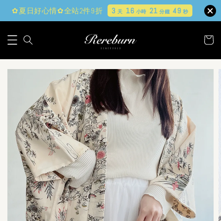
✿夏日好心情✿全站2件9折
3
16
21
48
天
小時
分鐘
秒