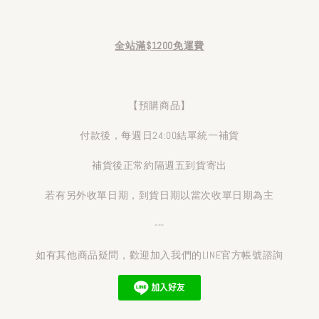
全站滿$1200免運費
【預購商品】
付款後，每週日24:00結單統一補貨
補貨後正常約隔週五到貨寄出
若有另外收單日期，到貨日期以當次收單日期為主
---
如有其他商品疑問，歡迎加入我們的LINE官方帳號諮詢