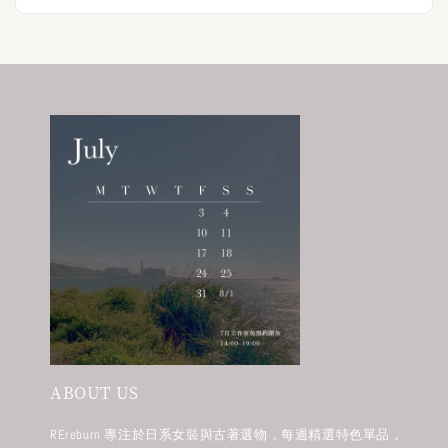
ABOUT US
REreburn 專注於日系女裝與古著選物，每週精選特色單品，