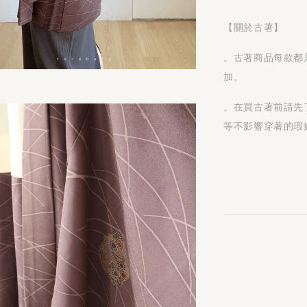
【關於古著】
。古著商品每款都
加。
。在買古著前請先
等不影響穿著的瑕