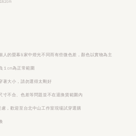
62cm
個人的螢幕&家中燈光不同而有些微色差，顏色以實物為主
負１cm為正常範圍
穿著大小，請勿選得太剛好
尺寸不合、色差等問題並不在退換貨範圍內
疑慮，歡迎至台北中山工作室現場試穿選購
換