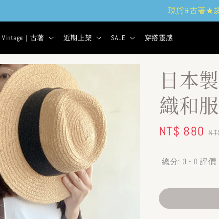
現貨&古著★超商取貨付款$399免運
2
5
37
47
天
小時
分鐘
秒
Vintage｜古著
近期上架
SALE
穿搭靈感
日本製
織和服
Sale
NT$ 880
R
NT
price
pr
總分:
0
-
0
評價