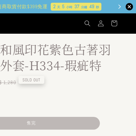
和風印花紫色古著羽
外套-H334-瑕疵特
egular
SOLD OUT
$ 1,280
ice
售完