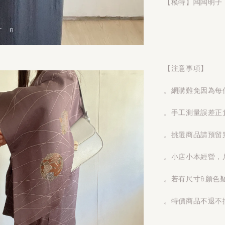
【模特】闆闆明子 1
【注意事項】
。網購難免因為每
。手工測量誤差正
。挑選商品請預留
。小店小本經營，
。若有尺寸&顏色
。特價商品不退不