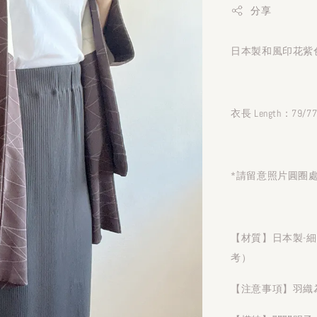
分享
日本製和風印花紫色
衣長 Length：79/7
*請留意照片圓圈
【材質】日本製-
考）
【注意事項】羽織