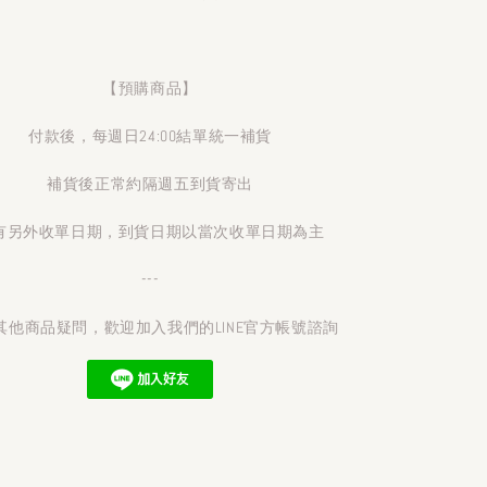
【預購商品】
付款後，每週日24:00結單統一補貨
補貨後正常約隔週五到貨寄出
有另外收單日期，到貨日期以當次收單日期為主
---
其他商品疑問，歡迎加入我們的LINE官方帳號諮詢