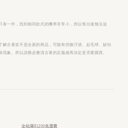
只有一件，找到相同款式的機率非常小，所以售出後無法追
了解古著並不是全新的商品，可能有些微汙漬、起毛球、缺扣
疵現象。所以請務必釐清古著的定義後再決定是否要購買。
全站滿$1200免運費