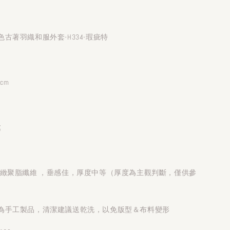
古著羽織和服外套-H334-瑕疵特
7cm
處
細緻聚脂纖維 ，垂感佳，厚度中等（厚度為主觀判斷，僅供參
為手工製品，清潔建議送乾洗，以免版型＆布料變形