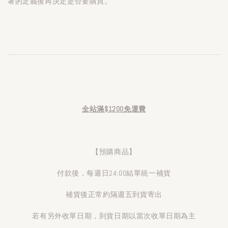
著的定義後再決定是否要購買。
全站滿$1200免運費
【預購商品】
付款後，每週日24:00結單統一補貨
補貨後正常約隔週五到貨寄出
若有另外收單日期，到貨日期以當次收單日期為主