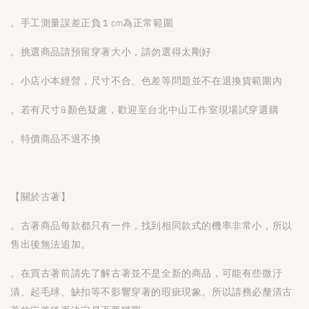
。手工測量誤差正負１cm為正常範圍
。挑選商品請預留穿著大小，請勿選得太剛好
。小店小本經營，尺寸不合、色差等問題並不在退換貨範圍內
。若有尺寸&顏色疑慮，歡迎至台北中山工作室現場試穿選購
。特價商品不退不換
【關於古著】
。古著商品每款都只有一件，找到相同款式的機率非常小，所以
售出後無法追加。
。在買古著前請先了解古著並不是全新的商品，可能有些微汙
漬、起毛球、缺扣等不影響穿著的瑕疵現象。所以請務必釐清古