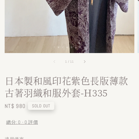
1
/
11
日本製和風印花紫色長版薄款
古著羽織和服外套-H335
Regular
NT$ 980
SOLD OUT
price
總分:
0
-
0
評價