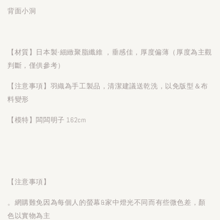
背面小洞
【材質】日本製-細緻聚脂纖維 ，垂感佳，厚度偏薄（厚度為主觀
判斷，僅供參考）
【注意事項】羽織為手工製品，清潔建議送乾洗，以免版型＆布
料變形
【模特】闆闆明子 162cm
【注意事項】
。網購難免因為每個人的螢幕&家中燈光不同而有些微色差，顏
色以實物為主