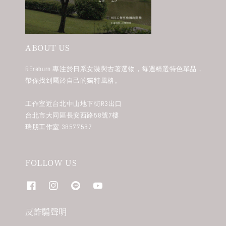
ABOUT US
REreburn 專注於日系女裝與古著選物，每週精選特色單品，
帶你找到屬於自己的獨特風格。
工作室近台北中山地下街R3出口
台北市大同區長安西路58號7樓
瑞朋工作室 38577587
FOLLOW US
反詐騙聲明