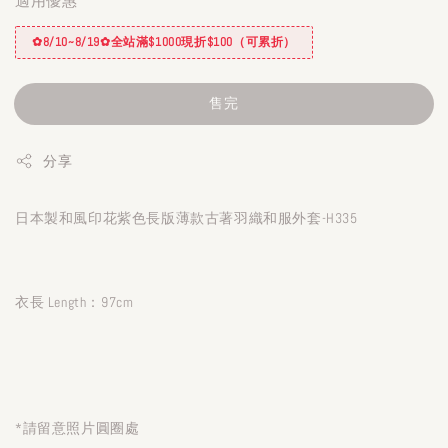
適用優惠
✿8/10~8/19✿全站滿$1000現折$100（可累折）
售完
分享
日本製和風印花紫色長版薄款古著羽織和服外套-H335
衣長 Length：97cm
*請留意照片圓圈處