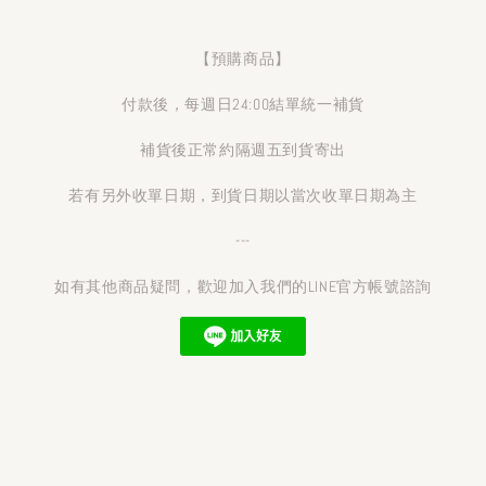
【預購商品】
付款後，每週日24:00結單統一補貨
補貨後正常約隔週五到貨寄出
若有另外收單日期，到貨日期以當次收單日期為主
---
如有其他商品疑問，歡迎加入我們的LINE官方帳號諮詢