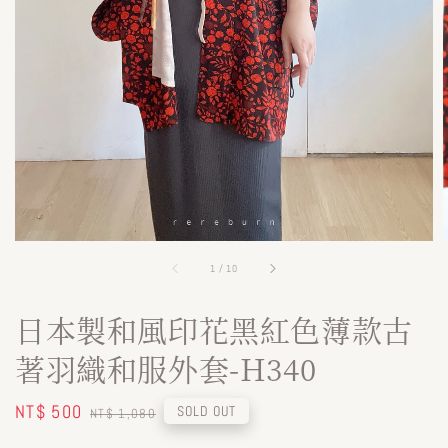
1
/
10
日本製和風印花黑紅色薄款古
著羽織和服外套-H340
Sale
NT$ 500
Regular
SOLD OUT
NT$ 1,080
price
price