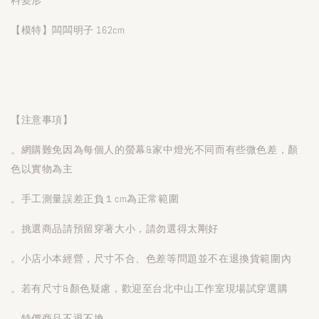
【模特】闆闆明子 162cm
【注意事項】
。網購難免因為每個人的螢幕&家中燈光不同而有些微色差，顏
色以實物為主
。手工測量誤差正負１cm為正常範圍
。挑選商品請預留穿著大小，請勿選得太剛好
。小店小本經營，尺寸不合、色差等問題並不在退換貨範圍內
。若有尺寸&顏色疑慮，歡迎至台北中山工作室現場試穿選購
。特價商品不退不換