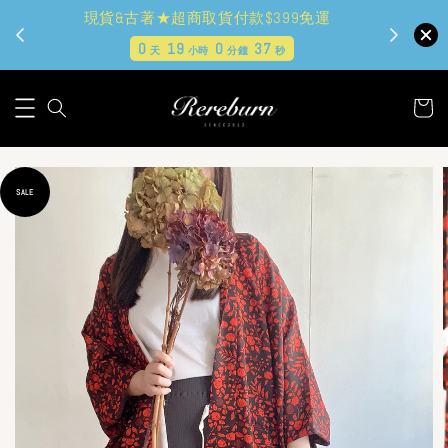
現貨&古著★超商取貨付款$399免運
0
19
0
36
天
小時
分鐘
秒
SALE