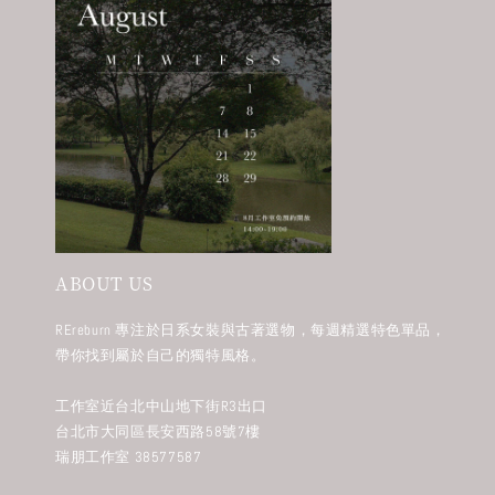
ABOUT US
REreburn 專注於日系女裝與古著選物，每週精選特色單品，
帶你找到屬於自己的獨特風格。
工作室近台北中山地下街R3出口
台北市大同區長安西路58號7樓
瑞朋工作室 38577587