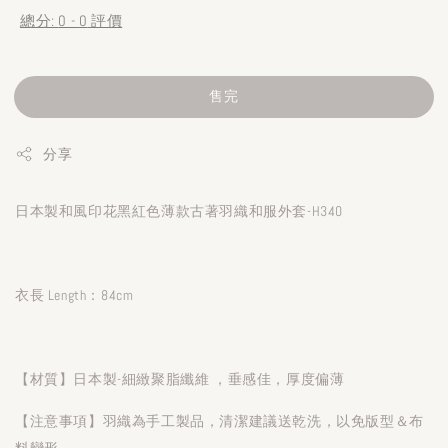
總分:
0
-
0
評價
售完
分享
日本製和風印花黑紅色薄款古著羽織和服外套-H340
衣長 Length：84cm
【材質】日本製-細緻聚脂纖維 ，垂感佳，厚度偏薄
【注意事項】羽織為手工製品，清潔建議送乾洗，以免版型＆布
料變形