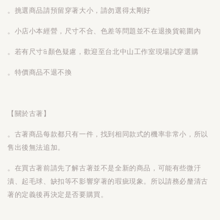
。挑選商品請預留穿著大小，請勿選得太剛好
。小店小本經營，尺寸不合、色差等問題並不在退換貨範圍內
。若有尺寸&顏色疑慮，歡迎至台北中山工作室現場試穿選購
。特價商品不退不換
【關於古著】
。古著商品每款都只有一件，找到相同款式的機率非常小，所以
售出後無法追加。
。在買古著前請先了解古著並不是全新的商品，可能有些微汙
漬、起毛球、缺扣等不影響穿著的瑕疵現象。所以請務必釐清古
著的定義後再決定是否要購買。