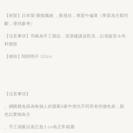
【材質】日本製-聚脂纖維 ，垂感佳，厚度中偏薄（厚度為主觀判
斷，僅供參考）
【注意事項】羽織為手工製品，清潔建議送乾洗，以免版型＆布
料變形
【模特】闆闆明子 162cm
【注意事項】
。網購難免因為每個人的螢幕&家中燈光不同而有些微色差，顏
色以實物為主
。手工測量誤差正負１cm為正常範圍