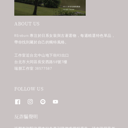
ABOUT US
REreburn 專注於日系女裝與古著選物，每週精選特色單品，
帶你找到屬於自己的獨特風格。
工作室近台北中山地下街R3出口
台北市大同區長安西路58號7樓
瑞朋工作室 38577587
FOLLOW US
反詐騙聲明