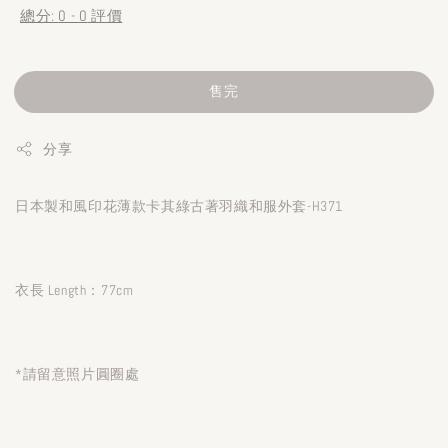
總分:
0
-
0
評價
售完
分享
日本製和風印花薄款卡其綠古著羽織和服外套-H371
衣長 Length：77cm
*請留意照片圓圈處