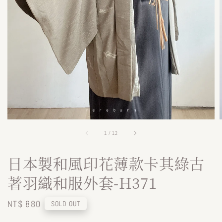
1
/
12
日本製和風印花薄款卡其綠古
著羽織和服外套-H371
Regular
NT$ 880
SOLD OUT
price