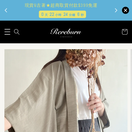
現貨&古著★超商取貨付款$399免運
0
22
24
4
天
小時
分鐘
秒