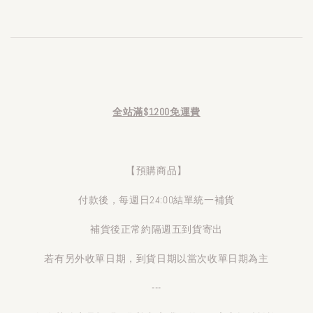
全站滿$1200免運費
【預購商品】
付款後，每週日24:00結單統一補貨
補貨後正常約隔週五到貨寄出
若有另外收單日期，到貨日期以當次收單日期為主
---