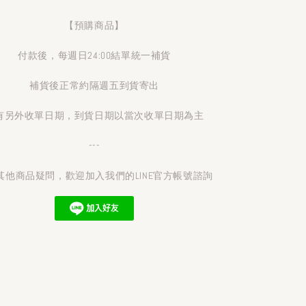
【預購商品】
付款後，每週日24:00結單統一補貨
補貨後正常約隔週五到貨寄出
有另外收單日期，到貨日期以當次收單日期為主
---
其他商品疑問，歡迎加入我們的LINE官方帳號諮詢