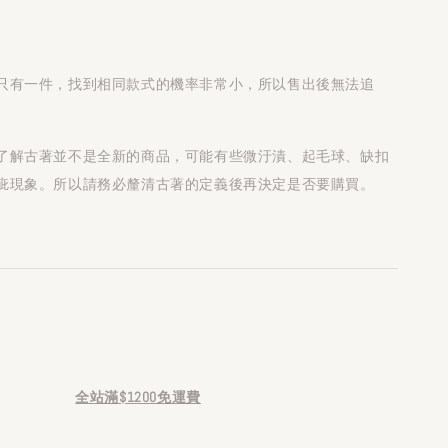
只有一件，找到相同款式的機率非常小，所以售出後無法追
了解古著並不是全新的商品，可能有些微汙漬、起毛球、缺扣
疵現象。所以請務必釐清古著的定義後再決定是否要購買。
全站滿$1200免運費