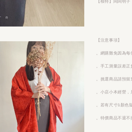
【模特】闆闆明子 1
【注意事項】
。網購難免因為每
。手工測量誤差正
。挑選商品請預留
。小店小本經營，
。若有尺寸&顏色
。特價商品不退不