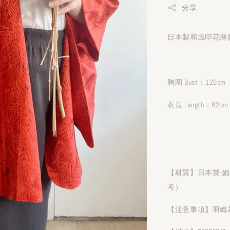
分享
日本製和風印花薄款
胸圍 Bust：120cm
衣長 Length：82cm
【材質】日本製-
考）
【注意事項】羽織