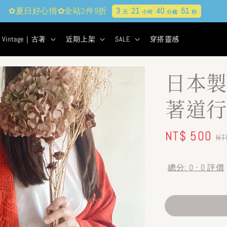
✿夏日好心情✿全站2件9折
3
21
40
50
天
小時
分鐘
秒
Vintage｜古著
近期上架
SALE
穿搭靈感
日本製
著道行
Sale
NT$ 500
R
NT
price
pr
總分:
0
-
0
評價