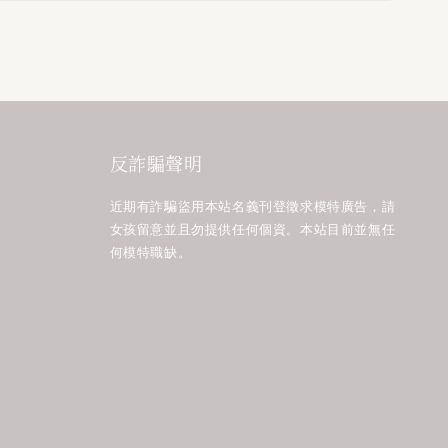
反詐騙聲明
近期有詐騙盜用本站名義刊登徵求模特廣告，請
女孩留意並且勿提供任何個資。本站目前並無任
何模特職缺。