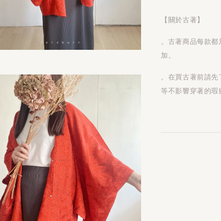
【關於古著】
。古著商品每款都
加。
。在買古著前請先
等不影響穿著的瑕