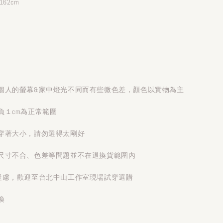
62cm
個人的螢幕&家中燈光不同而有些微色差，顏色以實物為主
負１cm為正常範圍
穿著大小，請勿選得太剛好
尺寸不合、色差等問題並不在退換貨範圍內
疑慮，歡迎至台北中山工作室現場試穿選購
換