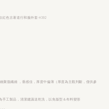
紅色古著道行和服外套-H392
細緻聚脂纖維 ，垂感佳，厚度中偏薄（厚度為主觀判斷，僅供參
為手工製品，清潔建議送乾洗，以免版型＆布料變形