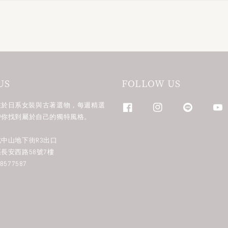
US
FOLLOW US
n 專注於日系女裝與古著選物，每週精選
帶你找到屬於自己的獨特風格。
中山地下街R3出口
長安西路58號7樓
577587