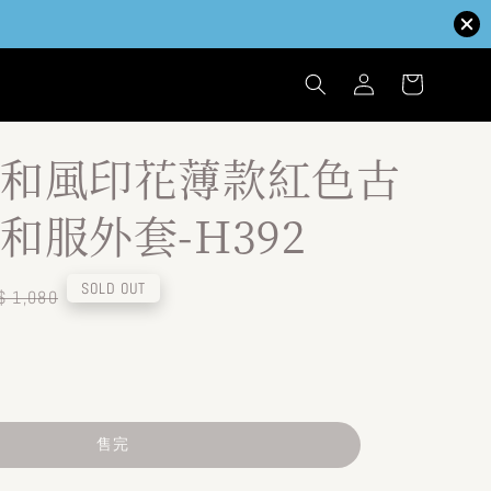
和風印花薄款紅色古
和服外套-H392
egular
SOLD OUT
$ 1,080
ice
售完