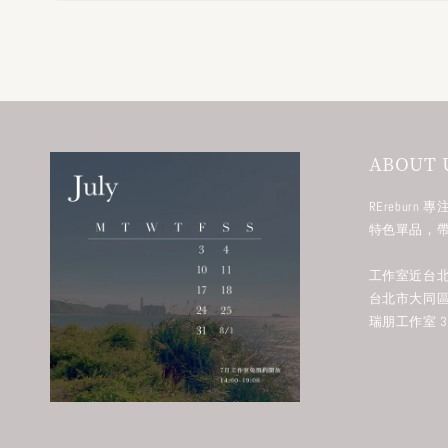
ABOUT 
RErebur
特色單品，
工作室近台北
台北市大同區
瑞朋工作室 38