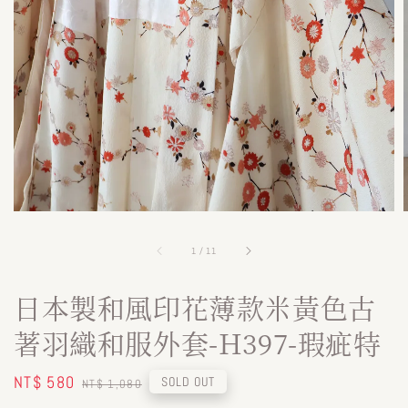
1
/
11
日本製和風印花薄款米黃色古
著羽織和服外套-H397-瑕疵特
Sale
NT$ 580
Regular
SOLD OUT
NT$ 1,080
price
price