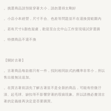
。挑選商品請預留穿著大小，請勿選得太剛好
。小店小本經營，尺寸不合、色差等問題並不在退換貨範圍內
。若有尺寸&顏色疑慮，歡迎至台北中山工作室現場試穿選購
。特價商品不退不換
【關於古著】
。古著商品每款都只有一件，找到相同款式的機率非常小，所以
售出後無法追加。
。在買古著前請先了解古著並不是全新的商品，可能有些微汙
漬、起毛球、缺扣等不影響穿著的瑕疵現象。所以請務必釐清古
著的定義後再決定是否要購買。