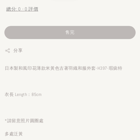
總分:
0
-
0
評價
售完
分享
日本製和風印花薄款米黃色古著羽織和服外套-H397-瑕疵特
衣長 Length：85cm
*請留意照片圓圈處
多處泛黃