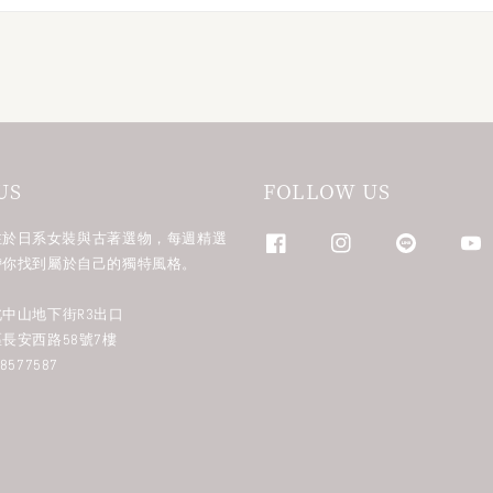
US
FOLLOW US
n 專注於日系女裝與古著選物，每週精選
帶你找到屬於自己的獨特風格。
中山地下街R3出口
長安西路58號7樓
577587