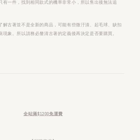
只有一件，找到相同款式的機率非常小，所以售出後無法追
了解古著並不是全新的商品，可能有些微汙漬、起毛球、缺扣
疵現象。所以請務必釐清古著的定義後再決定是否要購買。
全站滿$1200免運費