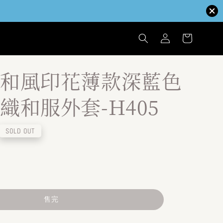
和風印花薄款深藍色
織和服外套-H405
SOLD OUT
售完