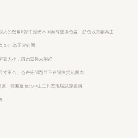
個人的螢幕&家中燈光不同而有些微色差，顏色以實物為主
負１cm為正常範圍
穿著大小，請勿選得太剛好
尺寸不合、色差等問題並不在退換貨範圍內
疑慮，歡迎至台北中山工作室現場試穿選購
換