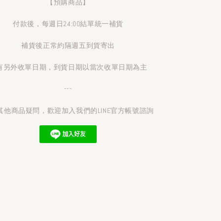
【預購商品】
付款後，每週日24:00結單統一補貨
補貨後正常約隔週五到貨寄出
有另外收單日期，到貨日期以當次收單日期為主
---
其他商品疑問，歡迎加入我們的LINE官方帳號諮詢