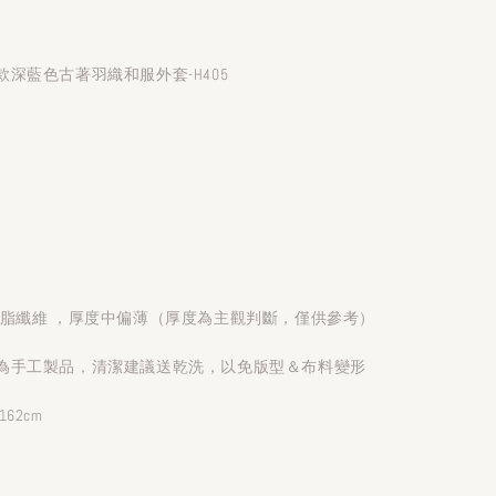
深藍色古著羽織和服外套-H405
聚脂纖維 ，厚度中偏薄（厚度為主觀判斷，僅供參考）
為手工製品，清潔建議送乾洗，以免版型＆布料變形
62cm