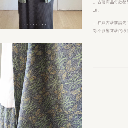
。古著商品每款都
加。
。在買古著前請先
等不影響穿著的瑕