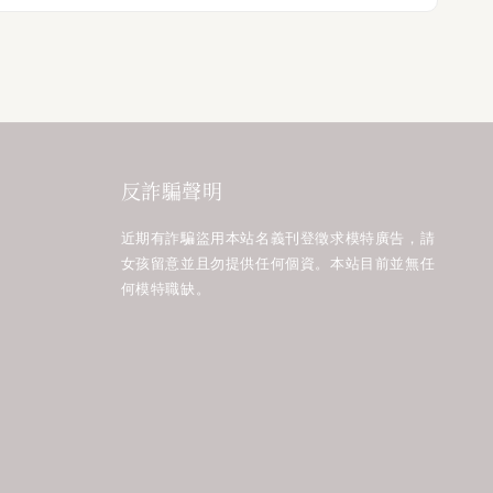
反詐騙聲明
近期有詐騙盜用本站名義刊登徵求模特廣告，請
女孩留意並且勿提供任何個資。本站目前並無任
何模特職缺。