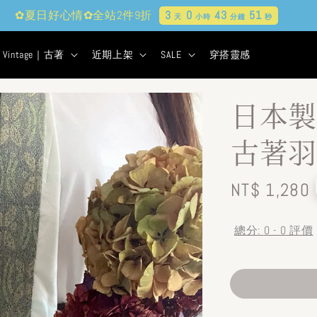
✿夏日好心情✿全站2件9折
3
0
43
49
天
小時
分鐘
秒
Vintage｜古著
近期上架
SALE
穿搭靈感
日本製
古著羽
Regular
NT$ 1,280
price
總分:
0
-
0
評價