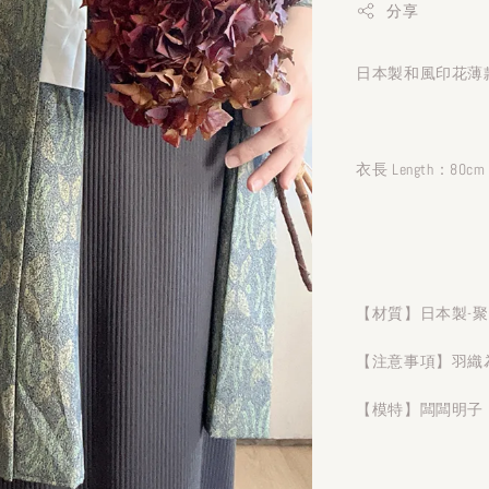
分享
日本製和風印花薄款
衣長 Length：80cm
【材質】日本製-
【注意事項】羽織
【模特】闆闆明子 1