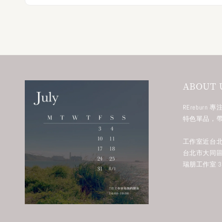
ABOUT 
RErebur
特色單品，
工作室近台北
台北市大同區
瑞朋工作室 38