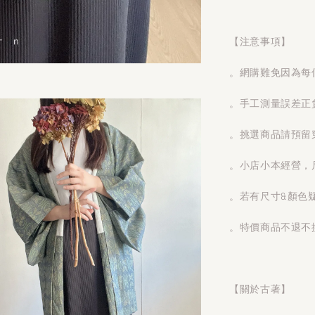
【注意事項】
。網購難免因為每
。手工測量誤差正
。挑選商品請預留
。小店小本經營，
。若有尺寸&顏色
。特價商品不退不
【關於古著】