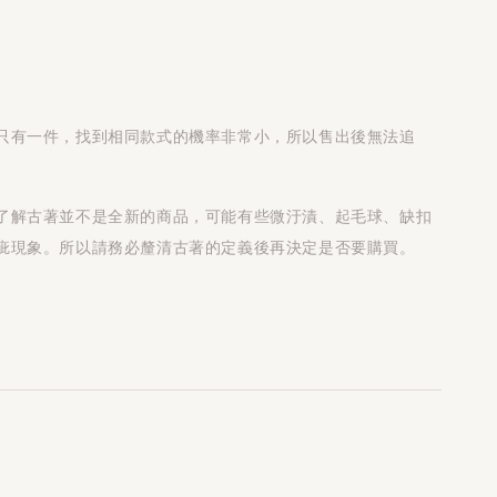
只有一件，找到相同款式的機率非常小，所以售出後無法追
了解古著並不是全新的商品，可能有些微汙漬、起毛球、缺扣
疵現象。所以請務必釐清古著的定義後再決定是否要購買。