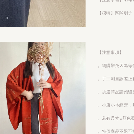
【模特】闆闆明子 1
【注意事項】
。網購難免因為每
。手工測量誤差正
。挑選商品請預留
。小店小本經營，
。若有尺寸&顏色
。特價商品不退不