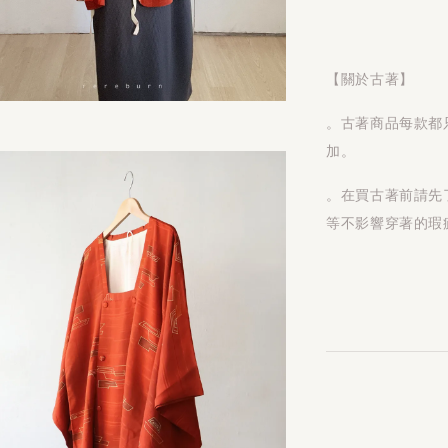
【關於古著】
。古著商品每款都
加。
。在買古著前請先
等不影響穿著的瑕