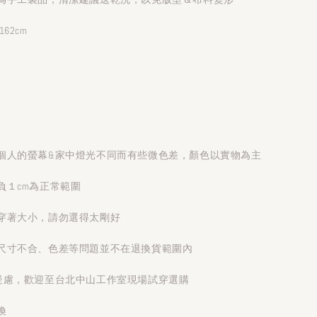
62cm
個人的螢幕&家中燈光不同而有些微色差，顏色以實物為主
負１cm為正常範圍
穿著大小，請勿選得太剛好
尺寸不合、色差等問題並不在退換貨範圍內
疑慮，歡迎至台北中山工作室現場試穿選購
換