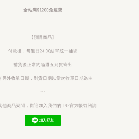
全站滿$1200免運費
【預購商品】
付款後，每週日24:00結單統一補貨
補貨後正常約隔週五到貨寄出
有另外收單日期，到貨日期以當次收單日期為主
---
其他商品疑問，歡迎加入我們的LINE官方帳號諮詢