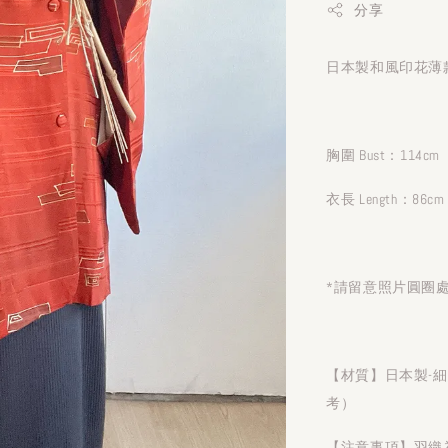
分享
日本製和風印花薄款
胸圍 Bust：114cm
衣長 Length：86cm
*請留意照片圓圈
【材質】日本製-
考）
【注意事項】羽織