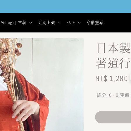
現貨&古著★超商取貨付款$399免運
2
0
27
53
天
小時
分鐘
秒
Vintage｜古著
近期上架
SALE
穿搭靈感
日本製
著道行
Regular
NT$ 1,280
price
總分:
0
-
0
評價