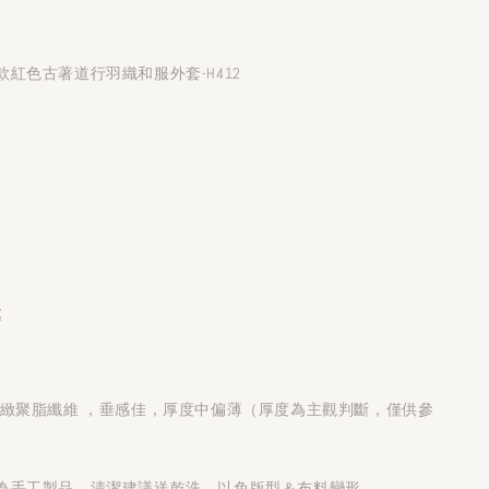
紅色古著道行羽織和服外套-H412
處
細緻聚脂纖維 ，垂感佳，厚度中偏薄（厚度為主觀判斷，僅供參
為手工製品，清潔建議送乾洗，以免版型＆布料變形