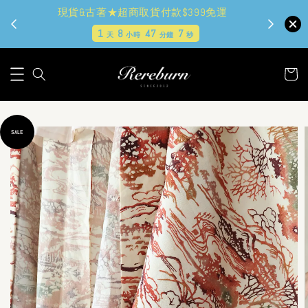
現貨&古著★超商取貨付款$399免運
1
8
47
6
天
小時
分鐘
秒
SALE