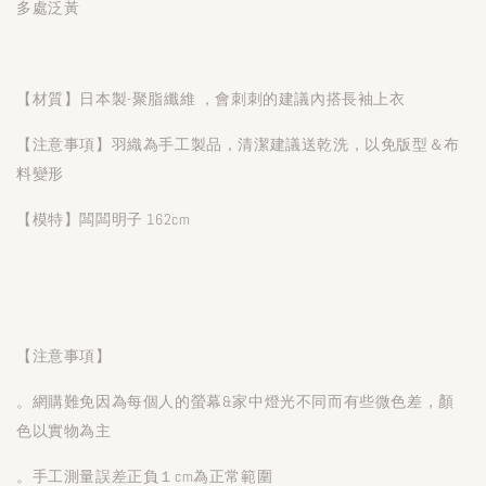
多處泛黃
【材質】日本製-聚脂纖維 ，會刺刺的建議內搭長袖上衣
【注意事項】羽織為手工製品，清潔建議送乾洗，以免版型＆布
料變形
【模特】闆闆明子 162cm
【注意事項】
。網購難免因為每個人的螢幕&家中燈光不同而有些微色差，顏
色以實物為主
。手工測量誤差正負１cm為正常範圍