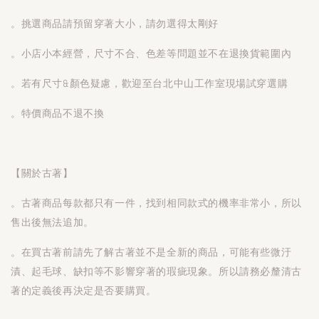
。挑選商品請預留穿著大小，請勿選得太剛好
。小店小本經營，尺寸不合、色差等問題並不在退換貨範圍內
。若有尺寸&顏色疑慮，歡迎至台北中山工作室現場試穿選購
。特價商品不退不換
【關於古著】
。古著商品每款都只有一件，找到相同款式的機率非常小，所以
售出後無法追加。
。在買古著前請先了解古著並不是全新的商品，可能有些微汙
漬、起毛球、缺扣等不影響穿著的瑕疵現象。所以請務必釐清古
著的定義後再決定是否要購買。