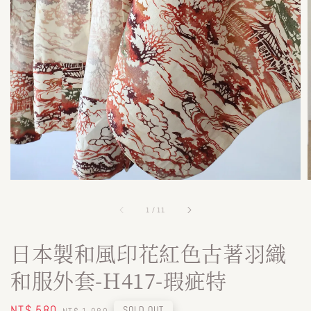
1
/
11
日本製和風印花紅色古著羽織
和服外套-H417-瑕疵特
Sale
NT$ 580
Regular
SOLD OUT