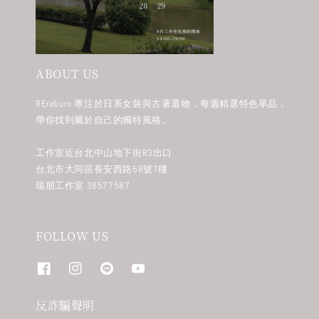
ABOUT US
REreburn 專注於日系女裝與古著選物，每週精選特色單品，
帶你找到屬於自己的獨特風格。
工作室近台北中山地下街R3出口
台北市大同區長安西路58號7樓
瑞朋工作室 38577587
FOLLOW US
反詐騙聲明