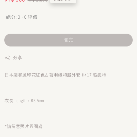
NT$ 1,080
price
price
總分:
0
-
0
評價
售完
分享
日本製和風印花紅色古著羽織和服外套-H417-瑕疵特
衣長 Length：68.5cm
*請留意照片圓圈處