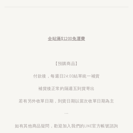
全站滿$1200免運費
【預購商品】
付款後，每週日24:00結單統一補貨
補貨後正常約隔週五到貨寄出
若有另外收單日期，到貨日期以當次收單日期為主
---
如有其他商品疑問，歡迎加入我們的LINE官方帳號諮詢