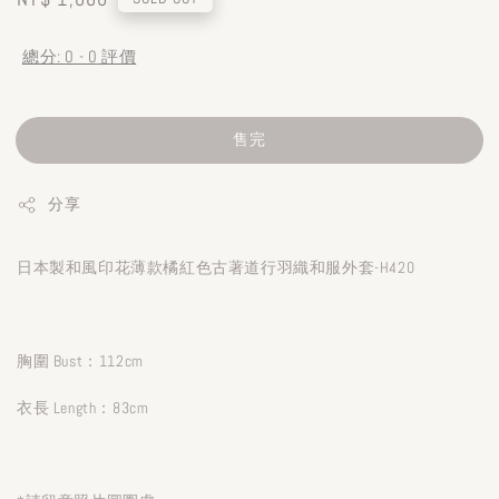
price
總分:
0
-
0
評價
售完
分享
日本製和風印花薄款橘紅色古著道行羽織和服外套-H420
胸圍 Bust：112cm
衣長 Length：83cm