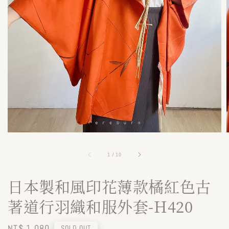
1
/
10
日本製和風印花薄款橘紅色古
著道行羽織和服外套-H420
Regular
NT$ 1,080
SOLD OUT