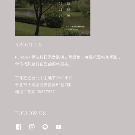
ABOUT US
REreburn 專注於日系女裝與古著選物，每週精選特色單品，
帶你找到屬於自己的獨特風格。
工作室近台北中山地下街R3出口
台北市大同區長安西路58號7樓
瑞朋工作室 38577587
FOLLOW US