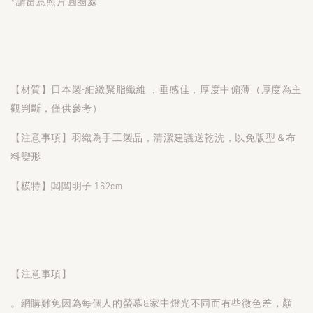
*請留意照片圓圈處
【材質】日本製-細緻聚脂纖維 ，垂感佳，厚度中偏薄（厚度為主
觀判斷，僅供參考）
【注意事項】羽織為手工製品，清潔建議送乾洗，以免版型＆布
料變形
【模特】闆闆明子 162cm
【注意事項】
。網購難免因為每個人的螢幕&家中燈光不同而有些微色差，顏