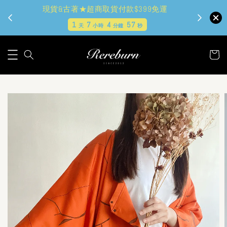
現貨&古著★超商取貨付款$399免運
1
7
4
56
天
小時
分鐘
秒