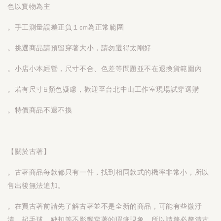
色以實物為主
。手工測量誤差正負１cm為正常範圍
。挑選商品請預留穿著大小，請勿選得太剛好
。小店小本經營，尺寸不合、色差等問題並不在退換貨範圍內
。若有尺寸&顏色疑慮，歡迎至台北中山工作室現場試穿選購
。特價商品不退不換
【關於古著】
。古著商品每款都只有一件，找到相同款式的機率非常小，所以
售出後無法追加。
。在買古著前請先了解古著並不是全新的商品，可能有些微汙
漬、起毛球、缺扣等不影響穿著的瑕疵現象。所以請務必釐清古