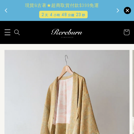
現貨&古著★超商取貨付款$399免運
2
4
48
22
天
小時
分鐘
秒