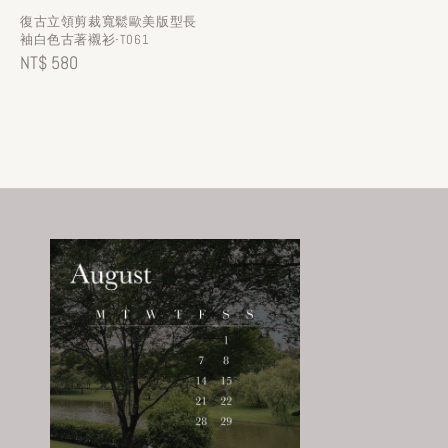
復古立領剪裁寬鬆歐美版型長
袖白色古著襯衫-T061
Regular
NT$ 580
price