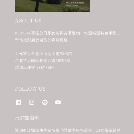
ABOUT US
REreburn 專注於日系女裝與古著選物，每週精選特色單品，
帶你找到屬於自己的獨特風格。
工作室近台北中山地下街R3出口
台北市大同區長安西路58號7樓
瑞朋工作室 38577587
FOLLOW US
反詐騙聲明
近期有詐騙盜用本站名義刊登徵求模特廣告，請女孩留意並