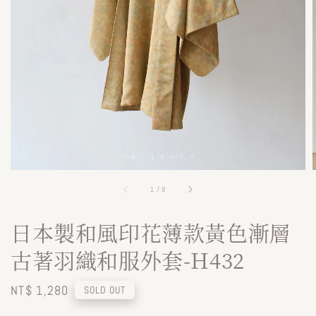
1
/
9
日本製和風印花薄款黃色漸層
古著羽織和服外套-H432
Regular
NT$ 1,280
SOLD OUT
price