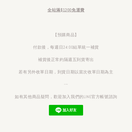
全站滿$1200免運費
【預購商品】
付款後，每週日24:00結單統一補貨
補貨後正常約隔週五到貨寄出
若有另外收單日期，到貨日期以當次收單日期為主
---
如有其他商品疑問，歡迎加入我們的LINE官方帳號諮詢