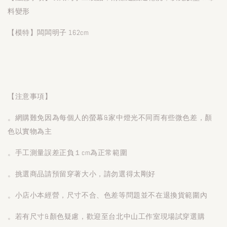
料變形
【模特】闆闆明子 162cm
【注意事項】
。網購難免因為每個人的螢幕&家中燈光不同而有些微色差，顏
色以實物為主
。手工測量誤差正負１cm為正常範圍
。挑選商品請預留穿著大小，請勿選得太剛好
。小店小本經營，尺寸不合、色差等問題並不在退換貨範圍內
。若有尺寸&顏色疑慮，歡迎至台北中山工作室現場試穿選購