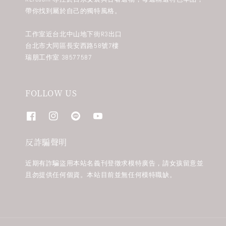
帶你找到屬於自己的獨特風格。
工作室近台北中山地下街R3出口
台北市大同區長安西路58號7樓
瑞朋工作室 38577587
FOLLOW US
反詐騙聲明
近期有詐騙盜用本站名義刊登徵求模特廣告，請女孩留意並
且勿提供任何個資。本站目前並無任何模特職缺。