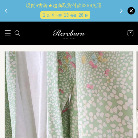
現貨&古著★超商取貨付款$399免運
1
4
13
27
天
小時
分鐘
秒