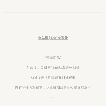
全站滿$1200免運費
【預購商品】
付款後，每週日24:00結單統一補貨
補貨後正常約隔週五到貨寄出
若有另外收單日期，到貨日期以當次收單日期為主
---