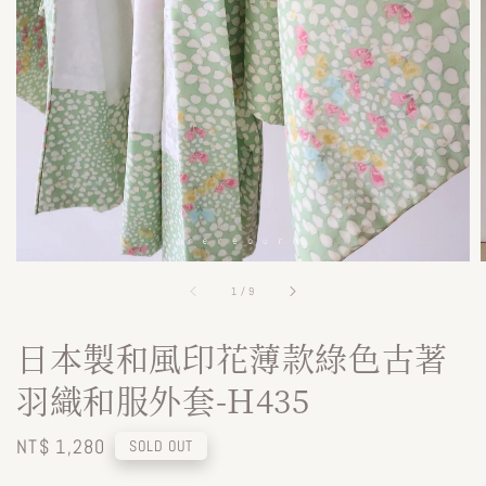
1
/
9
日本製和風印花薄款綠色古著
羽織和服外套-H435
Regular
NT$ 1,280
SOLD OUT
price