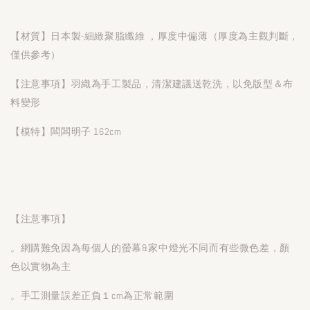
【材質】日本製-細緻聚脂纖維 ，厚度中偏薄（厚度為主觀判斷，
僅供參考）
【注意事項】羽織為手工製品，清潔建議送乾洗，以免版型＆布
料變形
【模特】闆闆明子 162cm
【注意事項】
。網購難免因為每個人的螢幕&家中燈光不同而有些微色差，顏
色以實物為主
。手工測量誤差正負１cm為正常範圍