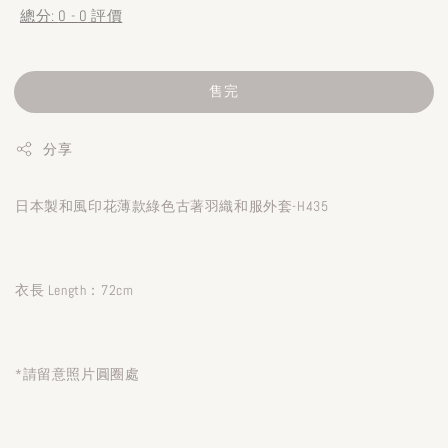
總分:
0
-
0
評價
售完
分享
日本製和風印花薄款綠色古著羽織和服外套-H435
衣長 Length：72cm
*請留意照片圓圈處