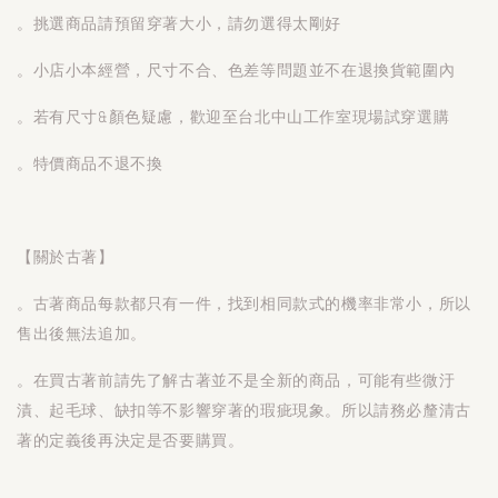
。挑選商品請預留穿著大小，請勿選得太剛好
。小店小本經營，尺寸不合、色差等問題並不在退換貨範圍內
。若有尺寸&顏色疑慮，歡迎至台北中山工作室現場試穿選購
。特價商品不退不換
【關於古著】
。古著商品每款都只有一件，找到相同款式的機率非常小，所以
售出後無法追加。
。在買古著前請先了解古著並不是全新的商品，可能有些微汙
漬、起毛球、缺扣等不影響穿著的瑕疵現象。所以請務必釐清古
著的定義後再決定是否要購買。