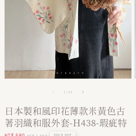
1
/
13
日本製和風印花薄款米黃色古
著羽織和服外套-H438-瑕疵特
Sale
NT$ 580
Regular
SOLD OUT