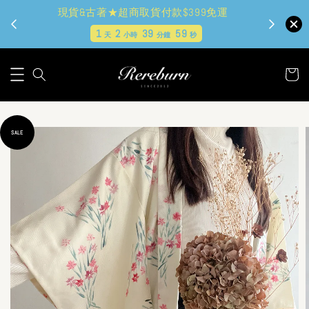
現貨&古著★超商取貨付款$399免運
1
2
39
57
天
小時
分鐘
秒
SALE