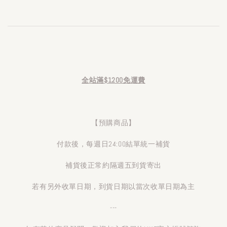
全站滿$1200免運費
【預購商品】
付款後，每週日24:00結單統一補貨
補貨後正常約隔週五到貨寄出
若有另外收單日期，到貨日期以當次收單日期為主
---