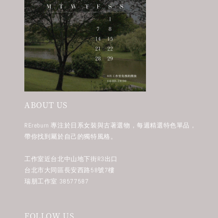
ABOUT US
REreburn 專注於日系女裝與古著選物，每週精選特色單品，
帶你找到屬於自己的獨特風格。
工作室近台北中山地下街R3出口
台北市大同區長安西路58號7樓
瑞朋工作室 38577587
FOLLOW US