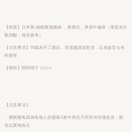
【材質】日本製-細緻聚脂纖維 ，垂感佳，厚度中偏薄（厚度為主
觀判斷，僅供參考）
【注意事項】羽織為手工製品，清潔建議送乾洗，以免版型＆布
料變形
【模特】闆闆明子 162cm
【注意事項】
。網購難免因為每個人的螢幕&家中燈光不同而有些微色差，顏
色以實物為主