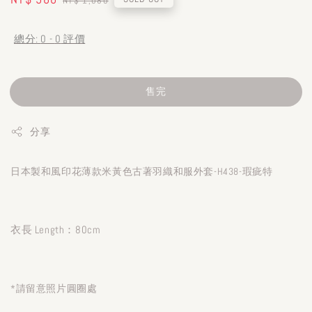
NT$ 1,080
price
price
總分:
0
-
0
評價
售完
分享
日本製和風印花薄款米黃色古著羽織和服外套-H438-瑕疵特
衣長 Length：80cm
*請留意照片圓圈處