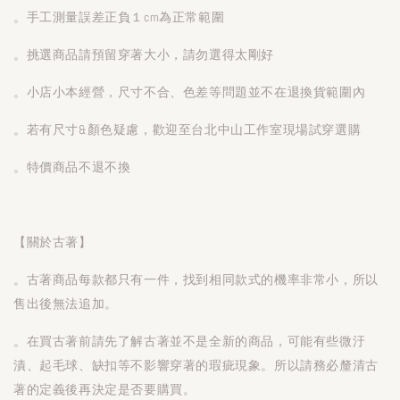
。手工測量誤差正負１cm為正常範圍
。挑選商品請預留穿著大小，請勿選得太剛好
。小店小本經營，尺寸不合、色差等問題並不在退換貨範圍內
。若有尺寸&顏色疑慮，歡迎至台北中山工作室現場試穿選購
。特價商品不退不換
【關於古著】
。古著商品每款都只有一件，找到相同款式的機率非常小，所以
售出後無法追加。
。在買古著前請先了解古著並不是全新的商品，可能有些微汙
漬、起毛球、缺扣等不影響穿著的瑕疵現象。所以請務必釐清古
著的定義後再決定是否要購買。