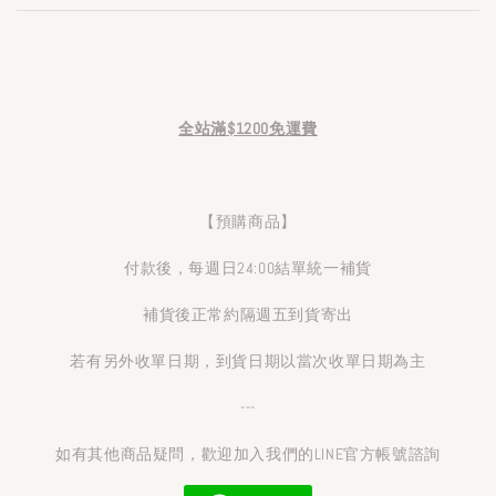
全站滿$1200免運費
【預購商品】
付款後，每週日24:00結單統一補貨
補貨後正常約隔週五到貨寄出
若有另外收單日期，到貨日期以當次收單日期為主
---
如有其他商品疑問，歡迎加入我們的LINE官方帳號諮詢