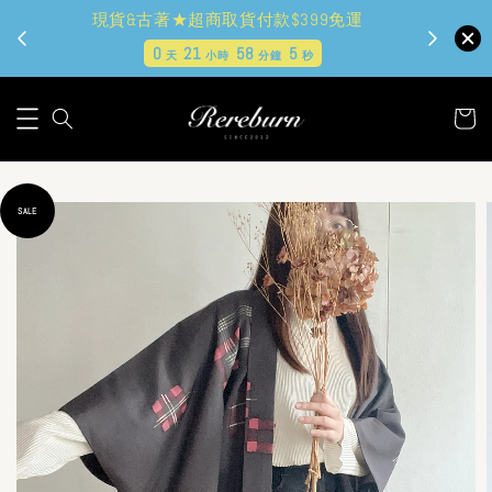
現貨&古著★超商取貨付款$399免運
0
21
58
4
天
小時
分鐘
秒
SALE