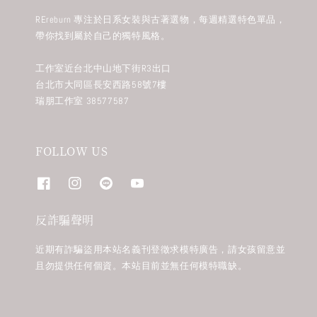
REreburn 專注於日系女裝與古著選物，每週精選特色單品，
帶你找到屬於自己的獨特風格。
工作室近台北中山地下街R3出口
台北市大同區長安西路58號7樓
瑞朋工作室 38577587
FOLLOW US
反詐騙聲明
近期有詐騙盜用本站名義刊登徵求模特廣告，請女孩留意並
且勿提供任何個資。本站目前並無任何模特職缺。