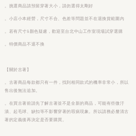
。挑選商品請預留穿著大小，請勿選得太剛好
。小店小本經營，尺寸不合、色差等問題並不在退換貨範圍內
。若有尺寸&顏色疑慮，歡迎至台北中山工作室現場試穿選購
。特價商品不退不換
【關於古著】
。古著商品每款都只有一件，找到相同款式的機率非常小，所以
售出後無法追加。
。在買古著前請先了解古著並不是全新的商品，可能有些微汙
漬、起毛球、缺扣等不影響穿著的瑕疵現象。所以請務必釐清古
著的定義後再決定是否要購買。