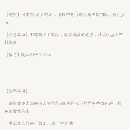
【材質】日本製-聚脂纖維 ，厚度中等（厚度為主觀判斷，僅供參
考）
【注意事項】羽織為手工製品，清潔建議送乾洗，以免版型＆布
料變形
【模特】闆闆明子 162cm
【注意事項】
。網購難免因為每個人的螢幕&家中燈光不同而有些微色差，顏
色以實物為主
。手工測量誤差正負１cm為正常範圍