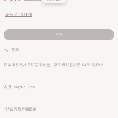
NT$ 1,080
price
price
總分:
0
-
0
評價
售完
分享
日本製和風格子印花深灰色古著羽織和服外套-H455-瑕疵特
衣長 Length：85cm
*請留意照片圓圈處