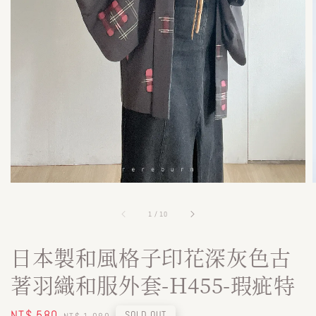
1
/
10
日本製和風格子印花深灰色古
著羽織和服外套-H455-瑕疵特
Sale
NT$ 580
Regular
SOLD OUT