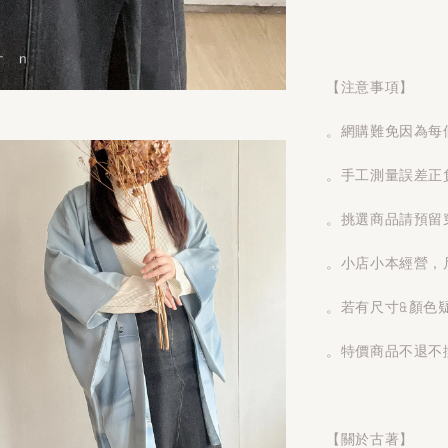
【注意事項】
。網購難免因為每
。手工測量誤差正
。挑選商品請預留
。小店小本經營，
。若有尺寸&顏色
。特價商品不退不
【關於古著】