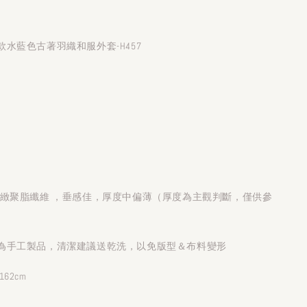
水藍色古著羽織和服外套-H457
細緻聚脂纖維 ，垂感佳，厚度中偏薄（厚度為主觀判斷，僅供參
為手工製品，清潔建議送乾洗，以免版型＆布料變形
62cm