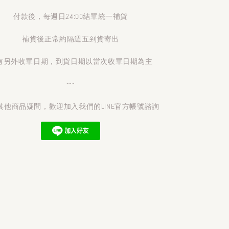
付款後，每週日24:00結單統一補貨
補貨後正常約隔週五到貨寄出
有另外收單日期，到貨日期以當次收單日期為主
---
其他商品疑問，歡迎加入我們的LINE官方帳號諮詢