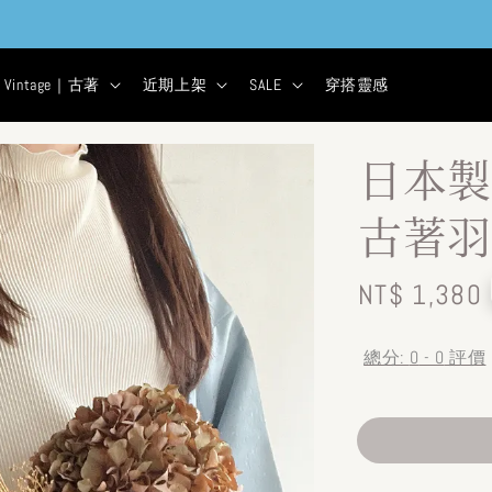
現貨&古著★超商取貨付款$399免運
2
5
38
22
天
小時
分鐘
秒
Vintage｜古著
近期上架
SALE
穿搭靈感
日本製
古著羽
Regular
NT$ 1,380
price
總分:
0
-
0
評價