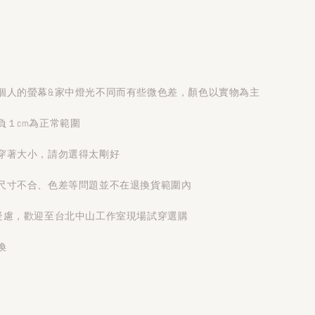
個人的螢幕&家中燈光不同而有些微色差，顏色以實物為主
負１cm為正常範圍
穿著大小，請勿選得太剛好
尺寸不合、色差等問題並不在退換貨範圍內
疑慮，歡迎至台北中山工作室現場試穿選購
換