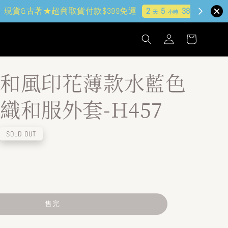
和風印花薄款水藍色
織和服外套-H457
SOLD OUT
售完