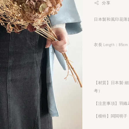
分享
日本製和風印花薄款
衣長 Length：85cm
【材質】日本製-
考）
【注意事項】羽織
【模特】闆闆明子 1