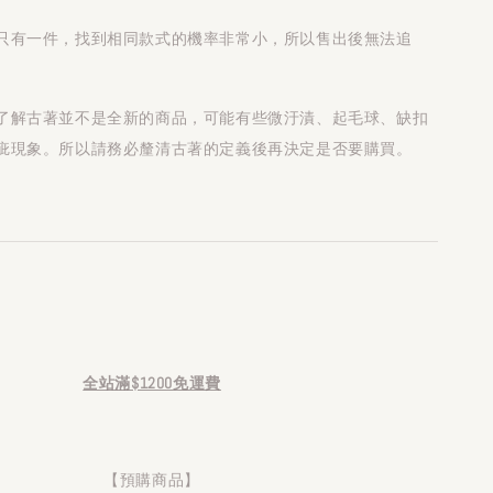
只有一件，找到相同款式的機率非常小，所以售出後無法追
了解古著並不是全新的商品，可能有些微汙漬、起毛球、缺扣
疵現象。所以請務必釐清古著的定義後再決定是否要購買。
全站滿$1200免運費
【預購商品】