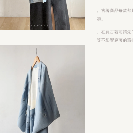
。古著商品每款都
加。
。在買古著前請先
等不影響穿著的瑕