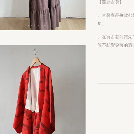
【關於古著】
。古著商品每款都
加。
。在買古著前請先
等不影響穿著的瑕