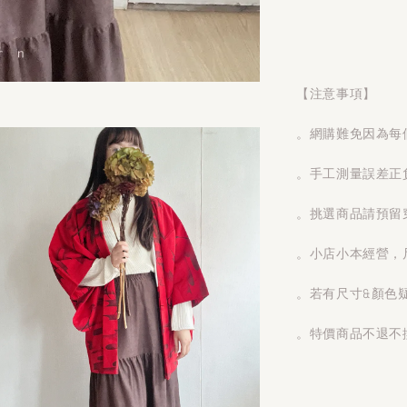
【注意事項】
。網購難免因為每
。手工測量誤差正
。挑選商品請預留
。小店小本經營，
。若有尺寸&顏色
。特價商品不退不