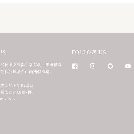
US
FOLLOW US
n 專注於日系女裝與古著選物，每週精選
帶你找到屬於自己的獨特風格。
中山地下街R3出口
長安西路58號7樓
577587