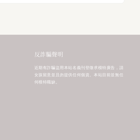
反詐騙聲明
近期有詐騙盜用本站名義刊登徵求模特廣告，請
女孩留意並且勿提供任何個資。本站目前並無任
何模特職缺。