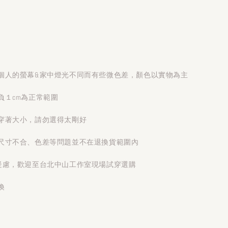
個人的螢幕&家中燈光不同而有些微色差，顏色以實物為主
負１cm為正常範圍
穿著大小，請勿選得太剛好
尺寸不合、色差等問題並不在退換貨範圍內
疑慮，歡迎至台北中山工作室現場試穿選購
換