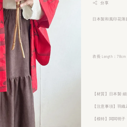
分享
日本製和風印花薄款
衣長 Length：78cm
【材質】日本製-
【注意事項】羽織
【模特】闆闆明子 1