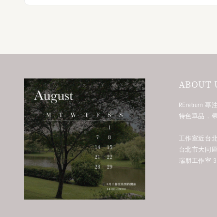
ABOUT 
RErebur
特色單品，
工作室近台北
台北市大同區
瑞朋工作室 38