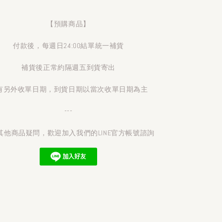
【預購商品】
付款後，每週日24:00結單統一補貨
補貨後正常約隔週五到貨寄出
有另外收單日期，到貨日期以當次收單日期為主
---
其他商品疑問，歡迎加入我們的LINE官方帳號諮詢