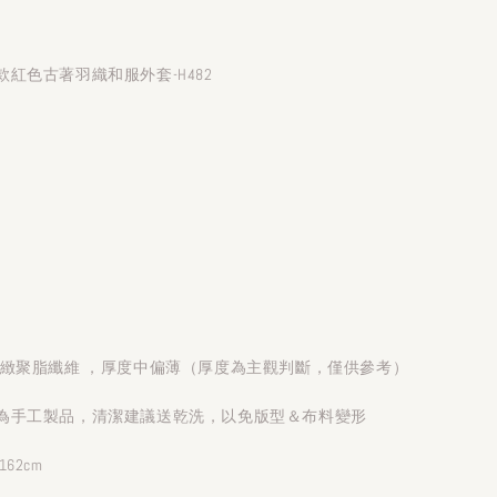
紅色古著羽織和服外套-H482
細緻聚脂纖維 ，厚度中偏薄（厚度為主觀判斷，僅供參考）
為手工製品，清潔建議送乾洗，以免版型＆布料變形
62cm