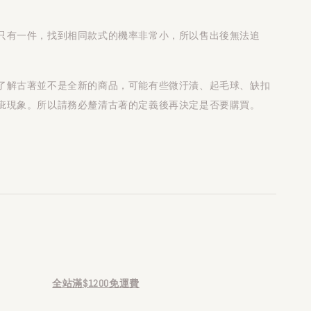
只有一件，找到相同款式的機率非常小，所以售出後無法追
了解古著並不是全新的商品，可能有些微汙漬、起毛球、缺扣
疵現象。所以請務必釐清古著的定義後再決定是否要購買。
全站滿$1200免運費