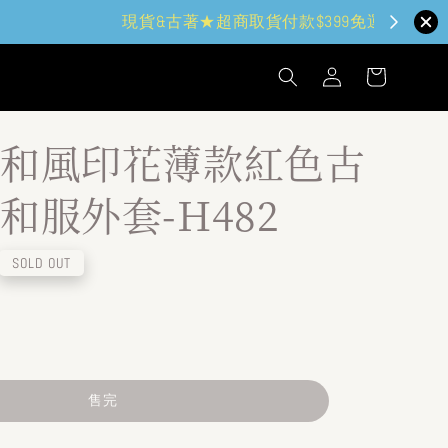
和風印花薄款紅色古
和服外套-H482
SOLD OUT
售完