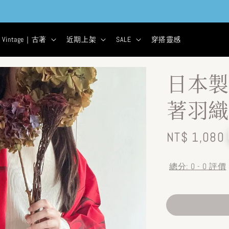
貨&古著★超商取貨付款$399免運
0
12
31
29
天
小時
分鐘
秒
Vintage｜古著
近期上架
SALE
穿搭靈感
日本製
著羽織
Regular
NT$ 1,080
price
總分:
0
-
0
評價