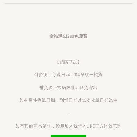
全站滿$1200免運費
【預購商品】
付款後，每週日24:00結單統一補貨
補貨後正常約隔週五到貨寄出
若有另外收單日期，到貨日期以當次收單日期為主
---
如有其他商品疑問，歡迎加入我們的LINE官方帳號諮詢