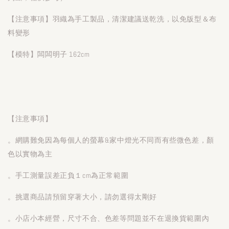
【注意事項】羽織為手工製品，清潔建議送乾洗，以免版型＆布
料變形
【模特】闆闆明子 162cm
【注意事項】
。網購難免因為每個人的螢幕&家中燈光不同而有些微色差，顏
色以實物為主
。手工測量誤差正負１cm為正常範圍
。挑選商品請預留穿著大小，請勿選得太剛好
。小店小本經營，尺寸不合、色差等問題並不在退換貨範圍內