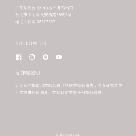
工作室近台北中山地下街R3出口
台北市大同區長安西路58號7樓
瑞朋工作室 38577587
FOLLOW US
反詐騙聲明
近期有詐騙盜用本站名義刊登徵求模特廣告，請女孩留意並
且勿提供任何個資。本站目前並無任何模特職缺。
© 2026 rereburn.