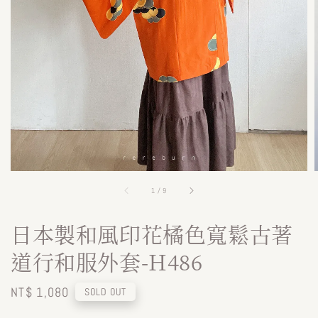
1
/
9
日本製和風印花橘色寬鬆古著
道行和服外套-H486
Regular
NT$ 1,080
SOLD OUT
price