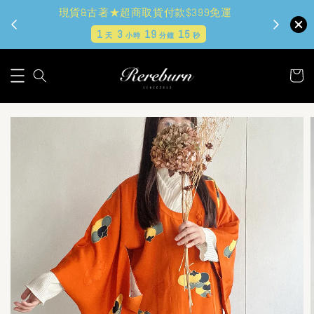
現貨&古著★超商取貨付款$399免運
1
3
19
14
天
小時
分鐘
秒