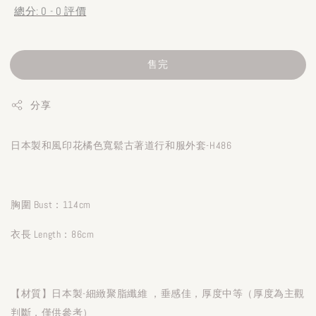
總分:
0
-
0
評價
售完
分享
日本製和風印花橘色寬鬆古著道行和服外套-H486
胸圍 Bust：114cm
衣長 Length：86cm
【材質】日本製-細緻聚脂纖維 ，垂感佳，厚度中等（厚度為主觀
判斷，僅供參考）