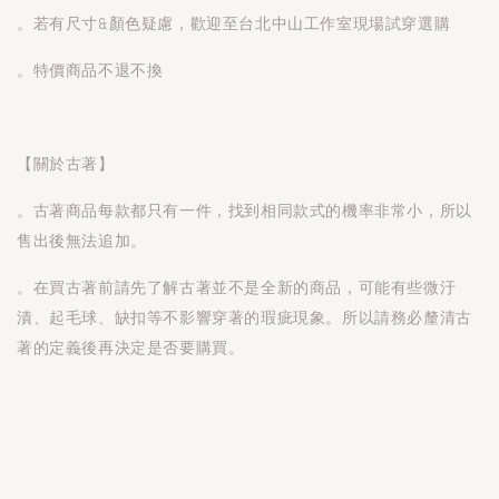
。若有尺寸&顏色疑慮，歡迎至台北中山工作室現場試穿選購
。特價商品不退不換
【關於古著】
。古著商品每款都只有一件，找到相同款式的機率非常小，所以
售出後無法追加。
。在買古著前請先了解古著並不是全新的商品，可能有些微汙
漬、起毛球、缺扣等不影響穿著的瑕疵現象。所以請務必釐清古
著的定義後再決定是否要購買。