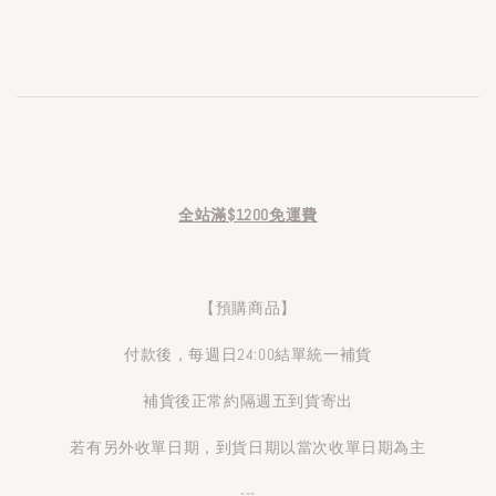
全站滿$1200免運費
【預購商品】
付款後，每週日24:00結單統一補貨
補貨後正常約隔週五到貨寄出
若有另外收單日期，到貨日期以當次收單日期為主
---