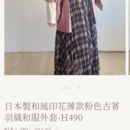
1
/
12
日本製和風印花薄款粉色古著
羽織和服外套-H490
Regular
NT$ 1,280
SOLD OUT