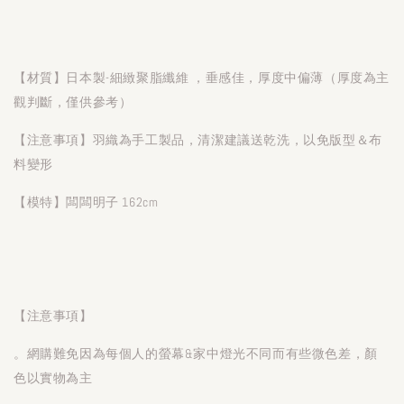
【材質】日本製-細緻聚脂纖維 ，垂感佳，厚度中偏薄（厚度為主
觀判斷，僅供參考）
【注意事項】羽織為手工製品，清潔建議送乾洗，以免版型＆布
料變形
【模特】闆闆明子 162cm
【注意事項】
。網購難免因為每個人的螢幕&家中燈光不同而有些微色差，顏
色以實物為主