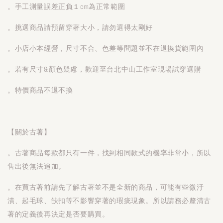
。手工測量誤差正負１cm為正常範圍
。挑選商品請預留穿著大小，請勿選得太剛好
。小店小本經營，尺寸不合、色差等問題並不在退換貨範圍內
。若有尺寸&顏色疑慮，歡迎至台北中山工作室現場試穿選購
。特價商品不退不換
【關於古著】
。古著商品每款都只有一件，找到相同款式的機率非常小，所以
售出後無法追加。
。在買古著前請先了解古著並不是全新的商品，可能有些微汙
漬、起毛球、缺扣等不影響穿著的瑕疵現象。所以請務必釐清古
著的定義後再決定是否要購買。