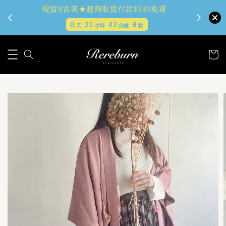
現貨&古著★超商取貨付款$399免運
0
21
42
6
天
小時
分鐘
秒