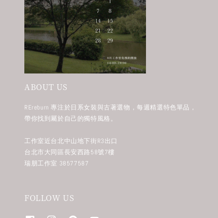
ABOUT US
REreburn 專注於日系女裝與古著選物，每週精選特色單品，
帶你找到屬於自己的獨特風格。
工作室近台北中山地下街R3出口
台北市大同區長安西路58號7樓
瑞朋工作室 38577587
FOLLOW US