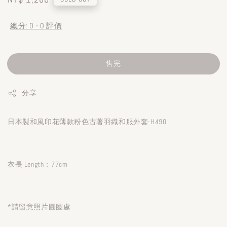
price
總分:
0
-
0
評價
售完
分享
日本製和風印花薄款粉色古著羽織和服外套-H490
衣長 Length：77cm
*請留意照片圓圈處