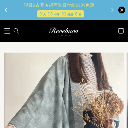
現貨&古著★超商取貨付款$399免運
0
19
30
58
天
小時
分鐘
秒