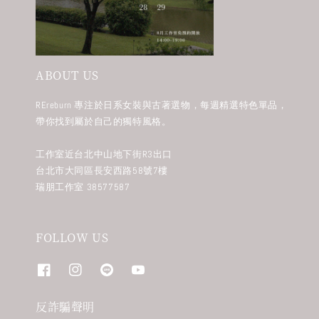
ABOUT US
REreburn 專注於日系女裝與古著選物，每週精選特色單品，
帶你找到屬於自己的獨特風格。
工作室近台北中山地下街R3出口
台北市大同區長安西路58號7樓
瑞朋工作室 38577587
FOLLOW US
反詐騙聲明