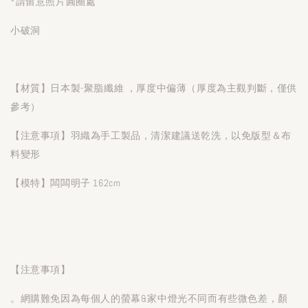
*請留意照片圓圈處
小破洞
【材質】日本製-聚脂纖維 ，厚度中偏薄（厚度為主觀判斷，僅供
參考）
【注意事項】羽織為手工製品，清潔建議送乾洗，以免版型＆布
料變形
【模特】闆闆明子 162cm
【注意事項】
。網購難免因為每個人的螢幕&家中燈光不同而有些微色差，顏