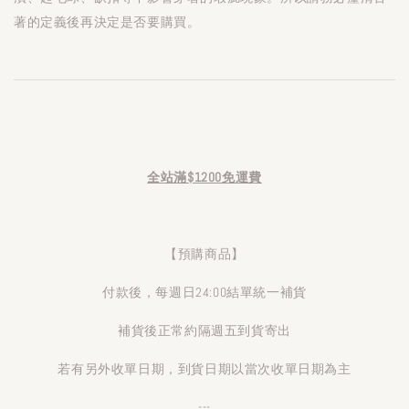
著的定義後再決定是否要購買。
全站滿$1200免運費
【預購商品】
付款後，每週日24:00結單統一補貨
補貨後正常約隔週五到貨寄出
若有另外收單日期，到貨日期以當次收單日期為主
---