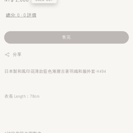
price
總分:
0
-
0
評價
售完
分享
日本製和風印花薄款藍色漸層古著羽織和服外套-H494
衣長 Length：78cm