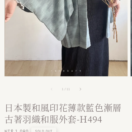
1
/
11
日本製和風印花薄款藍色漸層
古著羽織和服外套-H494
Regular
NT$ 1,080
SOLD OUT