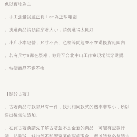
色以實物為主
。手工測量誤差正負１cm為正常範圍
。挑選商品請預留穿著大小，請勿選得太剛好
。小店小本經營，尺寸不合、色差等問題並不在退換貨範圍內
。若有尺寸&顏色疑慮，歡迎至台北中山工作室現場試穿選購
。特價商品不退不換
【關於古著】
。古著商品每款都只有一件，找到相同款式的機率非常小，所以
售出後無法追加。
。在買古著前請先了解古著並不是全新的商品，可能有些微汙
漬、起毛球、缺扣等不影響穿著的瑕疵現象。所以請務必釐清古