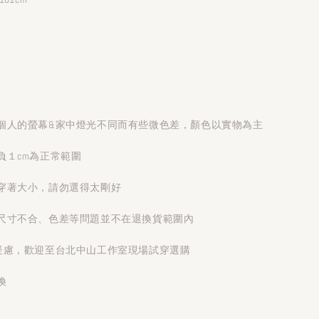
個人的螢幕&家中燈光不同而有些微色差，顏色以實物為主
負１cm為正常範圍
穿著大小，請勿選得太剛好
尺寸不合、色差等問題並不在退換貨範圍內
疑慮，歡迎至台北中山工作室現場試穿選購
換