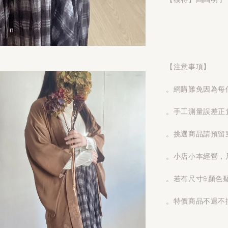
【注意事項】
。網購難免因為每
。手工測量誤差正
。挑選商品請預留
。小店小本經營，
。若有尺寸&顏色
。特價商品不退不