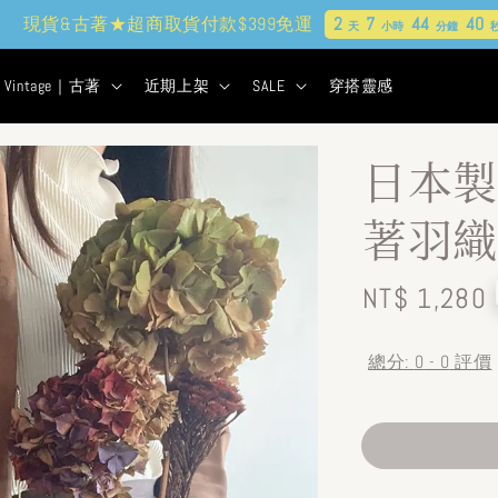
現貨&古著★超商取貨付款$399免運
2
7
44
38
天
小時
分鐘
秒
Vintage｜古著
近期上架
SALE
穿搭靈感
日本製
著羽織
Regular
NT$ 1,280
price
總分:
0
-
0
評價