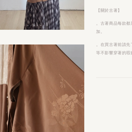
【關於古著】
。古著商品每款都
加。
。在買古著前請先
等不影響穿著的瑕