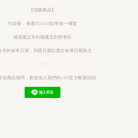
【預購商品】
付款後，每週日24:00結單統一補貨
補貨後正常約隔週五到貨寄出
有另外收單日期，到貨日期以當次收單日期為主
---
其他商品疑問，歡迎加入我們的LINE官方帳號諮詢