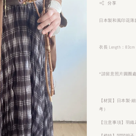
分享
日本製和風印花薄款
衣長 Length：83cm
*請留意照片圓圈
【材質】日本製-
考）
【注意事項】羽織
【模特】闆闆明子 1