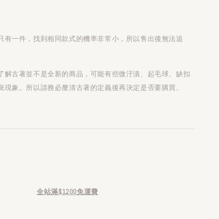
只有一件，找到相同款式的機率非常小，所以售出後無法追
了解古著並不是全新的商品，可能有些微汙漬、起毛球、缺扣
疵現象。所以請務必釐清古著的定義後再決定是否要購買。
全站滿$1200免運費