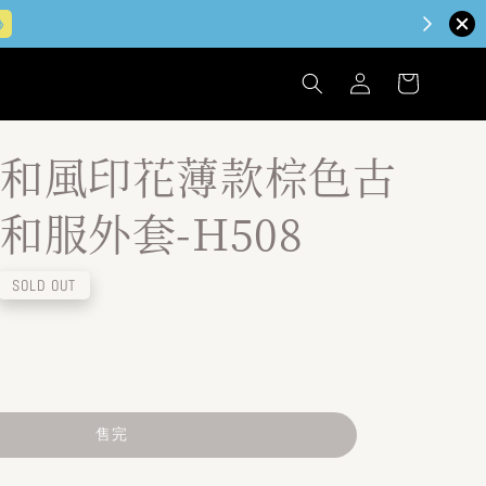
和風印花薄款棕色古
和服外套-H508
SOLD OUT
售完