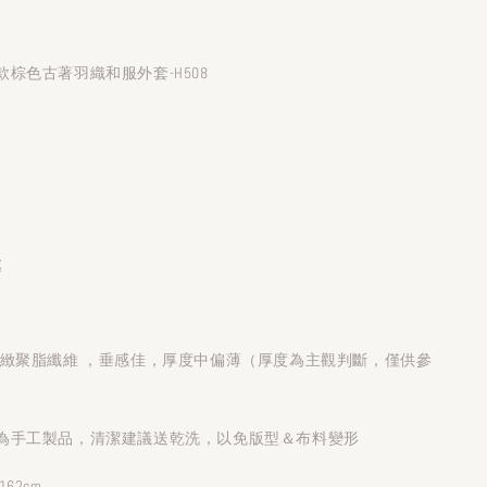
棕色古著羽織和服外套-H508
處
細緻聚脂纖維 ，垂感佳，厚度中偏薄（厚度為主觀判斷，僅供參
為手工製品，清潔建議送乾洗，以免版型＆布料變形
62cm