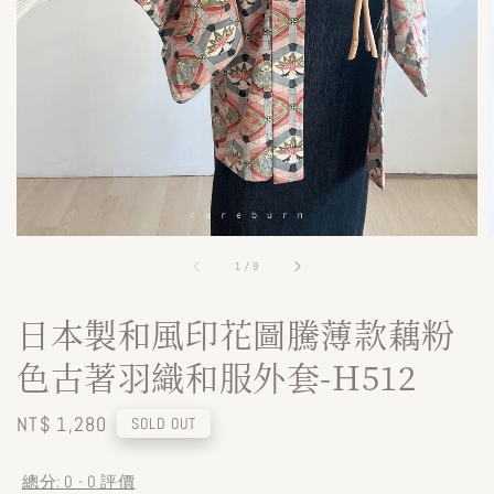
1
/
9
日本製和風印花圖騰薄款藕粉
色古著羽織和服外套-H512
Regular
NT$ 1,280
SOLD OUT
price
總分:
0
-
0
評價