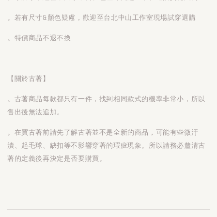
。若有尺寸&顏色疑慮，歡迎至台北中山工作室現場試穿選購
。特價商品不退不換
【關於古著】
。古著商品每款都只有一件，找到相同款式的機率非常小，所以
售出後無法追加。
。在買古著前請先了解古著並不是全新的商品，可能有些微汙
漬、起毛球、缺扣等不影響穿著的瑕疵現象。所以請務必釐清古
著的定義後再決定是否要購買。