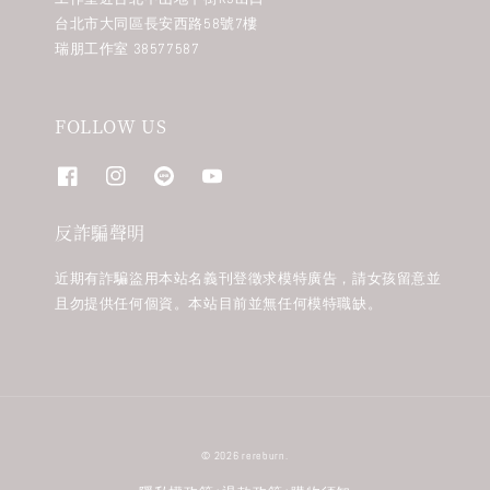
台北市大同區長安西路58號7樓
瑞朋工作室 38577587
FOLLOW US
反詐騙聲明
近期有詐騙盜用本站名義刊登徵求模特廣告，請女孩留意並
且勿提供任何個資。本站目前並無任何模特職缺。
© 2026 rereburn.