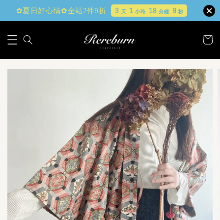
✿夏日好心情✿全站2件9折
3
1
18
8
天
小時
分鐘
秒