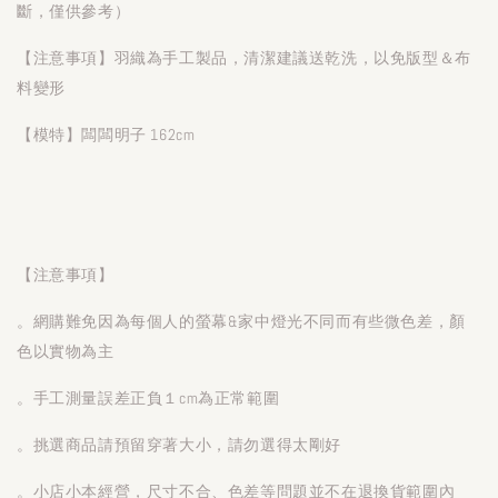
斷，僅供參考）
【注意事項】羽織為手工製品，清潔建議送乾洗，以免版型＆布
料變形
【模特】闆闆明子 162cm
【注意事項】
。網購難免因為每個人的螢幕&家中燈光不同而有些微色差，顏
色以實物為主
。手工測量誤差正負１cm為正常範圍
。挑選商品請預留穿著大小，請勿選得太剛好
。小店小本經營，尺寸不合、色差等問題並不在退換貨範圍內