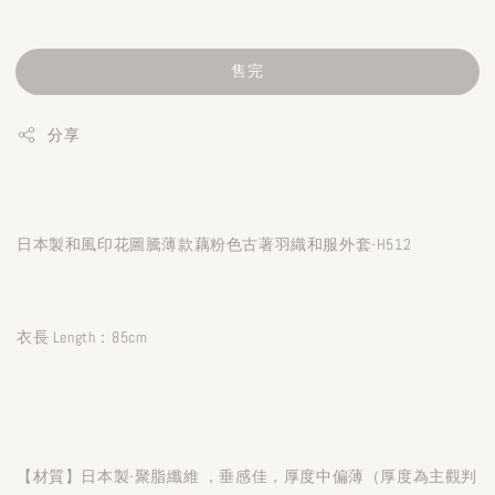
售完
分享
日本製和風印花圖騰薄款藕粉色古著羽織和服外套-H512
衣長 Length：85cm
【材質】日本製-聚脂纖維 ，垂感佳，厚度中偏薄（厚度為主觀判